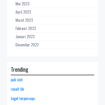
Mei 2023
April 2023
Maret 2023
Februari 2023
Januari 2023
Desember 2022
Trending
judi slot
result hk
togel terpercaya