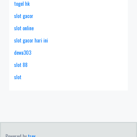
togel hk
slot gacor
slot online
slot gacor hari ini
dewa303
slot 88
slot
Powered by
trex