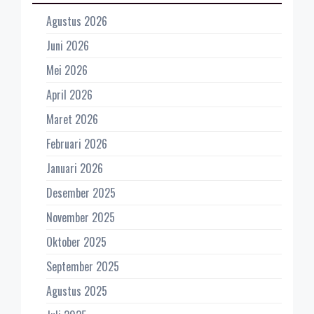
Agustus 2026
Juni 2026
Mei 2026
April 2026
Maret 2026
Februari 2026
Januari 2026
Desember 2025
November 2025
Oktober 2025
September 2025
Agustus 2025