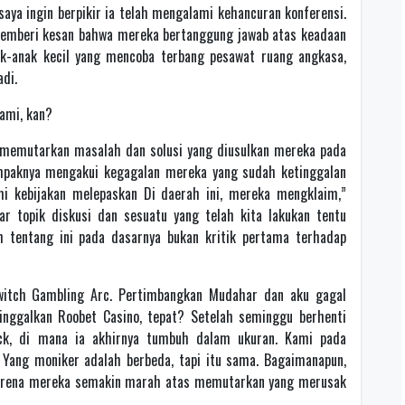
ya ingin berpikir ia telah mengalami kehancuran konferensi.
memberi kesan bahwa mereka bertanggung jawab atas keadaan
ak-anak kecil yang mencoba terbang pesawat ruang angkasa,
adi.
ami, kan?
as memutarkan masalah dan solusi yang diusulkan mereka pada
mpaknya mengakui kegagalan mereka yang sudah ketinggalan
mi kebijakan melepaskan Di daerah ini, mereka mengklaim,”
ar topik diskusi dan sesuatu yang telah kita lakukan tentu
 tentang ini pada dasarnya bukan kritik pertama terhadap
witch Gambling Arc. Pertimbangkan Mudahar dan aku gagal
inggalkan Roobet Casino, tepat? Setelah seminggu berhenti
ack, di mana ia akhirnya tumbuh dalam ukuran. Kami pada
. Yang moniker adalah berbeda, tapi itu sama. Bagaimanapun,
arena mereka semakin marah atas memutarkan yang merusak