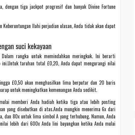
 dengan tiga jackpot progresif dan banyak Divine Fortune
eberuntungan Ilahi perjudian ulasan, Anda tidak akan dapat
ngan suci kekayaan
 Dalam rangka untuk memindahkan meringkuk. Ini berarti
ini.Untuk taruhan total £0,20, Anda dapat mengurangi nilai
ingga £0,50 akan menghasilkan lima berputar dan 20 baris
rharap untuk meningkatkan kemenangan Anda sedikit.
mulai memberi Anda hadiah ketika tiga atau lebih posting
an yang disebutkan di atas.Anda mungkin menerima 6x dari
tra, dan 80x untuk lima simbol A yang terhubung. Namun, Anda
ilai lebih dari 600x Anda lini bayangkan ketika Anda mulai