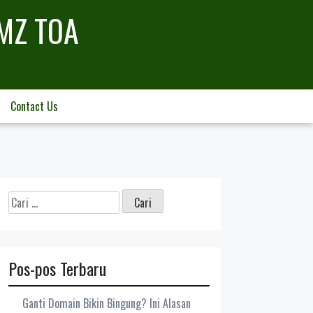
MZ TOA
Contact Us
Cari
untuk:
Pos-pos Terbaru
Ganti Domain Bikin Bingung? Ini Alasan