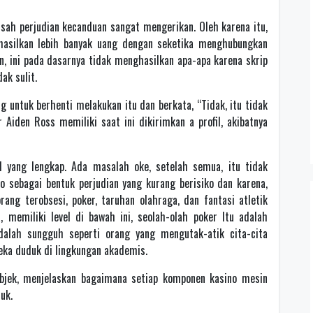
sah perjudian kecanduan sangat mengerikan. Oleh karena itu,
asilkan lebih banyak uang dengan seketika menghubungkan
n, ini pada dasarnya tidak menghasilkan apa-apa karena skrip
ak sulit.
 untuk berhenti melakukan itu dan berkata, “Tidak, itu tidak
 Aiden Ross memiliki saat ini dikirimkan a profil, akibatnya
 yang lengkap. Ada masalah oke, setelah semua, itu tidak
o sebagai bentuk perjudian yang kurang berisiko dan karena,
ng terobsesi, poker, taruhan olahraga, dan fantasi atletik
, memiliki level di bawah ini, seolah-olah poker Itu adalah
dalah sungguh seperti orang yang mengutak-atik cita-cita
eka duduk di lingkungan akademis.
bjek, menjelaskan bagaimana setiap komponen kasino mesin
uk.