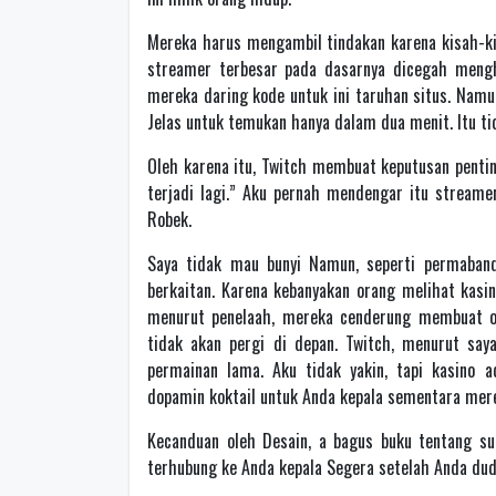
Mereka harus mengambil tindakan karena kisah-ki
streamer terbesar pada dasarnya dicegah mengh
mereka daring kode untuk ini taruhan situs. Namu
Jelas untuk temukan hanya dalam dua menit. Itu tid
Oleh karena itu, Twitch membuat keputusan penting
terjadi lagi.” Aku pernah mendengar itu streamer
Robek.
Saya tidak mau bunyi Namun, seperti permaband
berkaitan. Karena kebanyakan orang melihat kasin
menurut penelaah, mereka cenderung membuat ora
tidak akan pergi di depan. Twitch, menurut saya
permainan lama. Aku tidak yakin, tapi kasino a
dopamin koktail untuk Anda kepala sementara mer
Kecanduan oleh Desain, a bagus buku tentang su
terhubung ke Anda kepala Segera setelah Anda dud