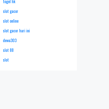
togel hk
slot gacor
slot online
slot gacor hari ini
dewa303
slot 88
slot