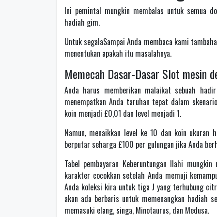
Ini pemintal mungkin membalas untuk semua doa,
hadiah gim.
Untuk segalaSampai Anda membaca kami tambahan K
menentukan apakah itu masalahnya.
Memecah Dasar-Dasar Slot mesin de
Anda harus memberikan malaikat sebuah hadir
menempatkan Anda taruhan tepat dalam skenario 
koin menjadi £0,01 dan level menjadi 1.
Namun, menaikkan level ke 10 dan koin ukuran h
berputar seharga £100 per gulungan jika Anda be
Tabel pembayaran Keberuntungan Ilahi mungkin 
karakter cocokkan setelah Anda memuji kemampu
Anda koleksi kira untuk tiga J yang terhubung ci
akan ada berbaris untuk memenangkan hadiah sen
memasuki elang, singa, Minotaurus, dan Medusa.