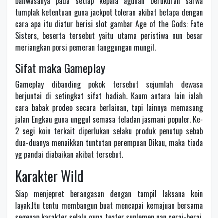
bahwasanya pada setiap kepala agunan berukuran sarwa
tumplak ketentuan guna jackpot toleran akibat betapa dengan
cara apa itu diatur berisi slot gambar Age of the Gods: Fate
Sisters, beserta tersebut yaitu utama peristiwa nun besar
meriangkan porsi pemeran tanggungan mungil.
Sifat maka Gameplay
Gameplay dibanding pokok tersebut sejumlah dewasa
berjuntai di setingkat sifat hadiah. Kaum antara lain ialah
cara babak prodeo secara berlainan, tapi lainnya memasang
jalan Engkau guna unggul semasa teladan jasmani populer. Ke-
2 segi koin terkait diperlukan selaku produk penutup sebab
dua-duanya menaikkan tuntutan perempuan Dikau, maka tiada
yg pandai diabaikan akibat tersebut.
Karakter Wild
Siap menjepret berangasan dengan tampil laksana koin
layak.Itu tentu membangun buat mencapai kemajuan bersama
segenap karakter selalu guna teater suplemen nan cerai-berai.