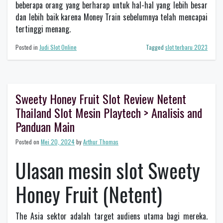
beberapa orang yang berharap untuk hal-hal yang lebih besar
dan lebih baik karena Money Train sebelumnya telah mencapai
tertinggi menang.
Posted in
Judi Slot Online
Tagged
slot terbaru 2023
Sweety Honey Fruit Slot Review Netent
Thailand Slot Mesin Playtech > Analisis and
Panduan Main
Posted on
Mei 20, 2024
by
Arthur Thomas
Ulasan mesin slot Sweety
Honey Fruit (Netent)
The Asia sektor adalah target audiens utama bagi mereka.