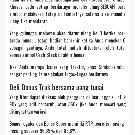
Khusus pada setiap berikutnya menulis ulang.SEBUAH baru
simbol melakukan tetap di tempatnya selama sisa menulis
ulang Jika mendarat.
Yang gulungan melawan akan diatur ulang ke 3 ketika baru
tanda muncul, tetapi hadiah berakhir ketika Anda menekan 0
sebagai gantinya. Anda total hadiah ditentukan oleh total
semua simbol Cash Stack di akhir bonus.
Jika Anda mampu badai sang traktor, khas Simbol-simbol
sangat penting. Ia melakukan tugas-tugas berikutnya.
Beli Bonus Truk bersama uang tunai
Yang fitur dapat diakses oleh pengguna di luar Inggris untuk
90x yang adil bertaruh, atau 360x jika Anda mencari yang
ditingkatkan variasi.
Bonus reguler dan Bonus Super memiliki RTP teoretis masing-
masing sebesar 96,65% dan 86,8%.