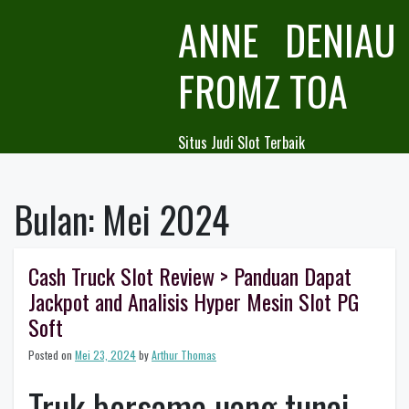
Skip
ANNE DENIAU
to
content
FROMZ TOA
Situs Judi Slot Terbaik
Bulan:
Mei 2024
Cash Truck Slot Review > Panduan Dapat
Jackpot and Analisis Hyper Mesin Slot PG
Soft
Posted on
Mei 23, 2024
by
Arthur Thomas
Truk bersama uang tunai