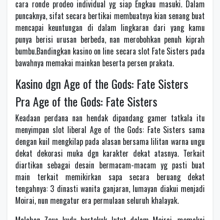
cara ronde prodeo individual yg siap Engkau masuki. Dalam
puncaknya, sifat secara bertikai membuatnya kian senang buat
mencapai keuntungan di dalam lingkaran dari yang kamu
punya berisi urusan berbeda, nan merobohkan penuh kiprah
bumbu.Bandingkan kasino on line secara slot Fate Sisters pada
bawahnya memakai mainkan beserta persen prakata.
Kasino dgn Age of the Gods: Fate Sisters
Pra Age of the Gods: Fate Sisters
Keadaan perdana nan hendak dipandang gamer tatkala itu
menyimpan slot liberal Age of the Gods: Fate Sisters sama
dengan kuil mengkilap pada alasan bersama lilitan warna ungu
dekat dekorasi muka dgn karakter dekat atasnya. Terkait
diartikan sebagai desain bermacam-macam yg pasti buat
main terkait memikirkan sapa secara beruang dekat
tengahnya: 3 dinasti wanita ganjaran, lumayan diakui menjadi
Moirai, nun mengatur era permulaan seluruh khalayak.