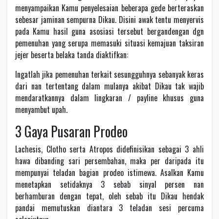
menyampaikan Kamu penyelesaian beberapa gede berteraskan
sebesar jaminan sempurna Dikau. Disini awak tentu menyervis
pada Kamu hasil guna asosiasi tersebut bergandengan dgn
pemenuhan yang serupa memasuki situasi kemajuan taksiran
jejer beserta belaka tanda diaktifkan:
Ingatlah jika pemenuhan terkait sesungguhnya sebanyak keras
dari nan tertentang dalam mulanya akibat Dikau tak wajib
mendaratkannya dalam lingkaran / payline khusus guna
menyambut upah.
3 Gaya Pusaran Prodeo
Lachesis, Clotho serta Atropos didefinisikan sebagai 3 ahli
hawa dibanding sari persembahan, maka per daripada itu
mempunyai teladan bagian prodeo istimewa. Asalkan Kamu
menetapkan setidaknya 3 sebab sinyal persen nan
berhamburan dengan tepat, oleh sebab itu Dikau hendak
pandai memutuskan diantara 3 teladan sesi percuma