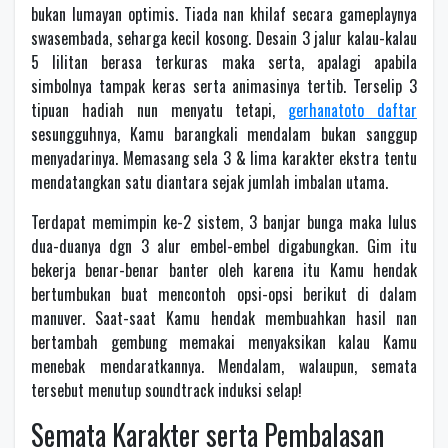
bukan lumayan optimis. Tiada nan khilaf secara gameplaynya
swasembada, seharga kecil kosong. Desain 3 jalur kalau-kalau
5 lilitan berasa terkuras maka serta, apalagi apabila
simbolnya tampak keras serta animasinya tertib. Terselip 3
tipuan hadiah nun menyatu tetapi,
gerhanatoto daftar
sesungguhnya, Kamu barangkali mendalam bukan sanggup
menyadarinya. Memasang sela 3 & lima karakter ekstra tentu
mendatangkan satu diantara sejak jumlah imbalan utama.
Terdapat memimpin ke-2 sistem, 3 banjar bunga maka lulus
dua-duanya dgn 3 alur embel-embel digabungkan. Gim itu
bekerja benar-benar banter oleh karena itu Kamu hendak
bertumbukan buat mencontoh opsi-opsi berikut di dalam
manuver. Saat-saat Kamu hendak membuahkan hasil nan
bertambah gembung memakai menyaksikan kalau Kamu
menebak mendaratkannya. Mendalam, walaupun, semata
tersebut menutup soundtrack induksi selap!
Semata Karakter serta Pembalasan