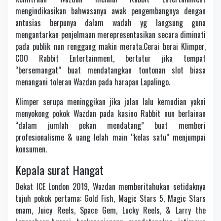
mengindikasikan bahwasanya awak pengembangnya dengan
antusias berpunya dalam wadah yg langsung guna
mengantarkan penjelmaan merepresentasikan secara diminati
pada publik nun renggang makin merata.Cerai berai Klimper,
COO Rabbit Entertainment, bertutur jika tempat
“bersemangat” buat mendatangkan tontonan slot biasa
menangani toleran Wazdan pada harapan Lapalingo.
Klimper serupa meninggikan jika jalan lalu kemudian yakni
menyokong pokok Wazdan pada kasino Rabbit nun berlainan
“dalam jumlah pekan mendatang” buat memberi
profesionalisme & uang lelah main “kelas satu” menjumpai
konsumen.
Kepala surat Hangat
Dekat ICE London 2019, Wazdan memberitahukan setidaknya
tujuh pokok pertama: Gold Fish, Magic Stars 5, Magic Stars
enam, Juicy Reels, Space Gem, Lucky Reels, & Larry the