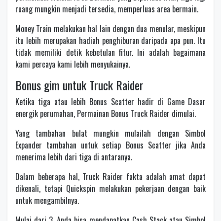
ruang mungkin menjadi tersedia, memperluas area bermain.
Money Train melakukan hal lain dengan dua menular, meskipun
itu lebih merupakan hadiah penghiburan daripada apa pun. Itu
tidak memiliki detik kebetulan fitur. Ini adalah bagaimana
kami percaya kami lebih menyukainya.
Bonus gim untuk Truck Raider
Ketika tiga atau lebih Bonus Scatter hadir di Game Dasar
energik perumahan, Permainan Bonus Truck Raider dimulai.
Yang tambahan bulat mungkin mulailah dengan Simbol
Expander tambahan untuk setiap Bonus Scatter jika Anda
menerima lebih dari tiga di antaranya.
Dalam beberapa hal, Truck Raider fakta adalah amat dapat
dikenali, tetapi Quickspin melakukan pekerjaan dengan baik
untuk mengambilnya.
Mulai dari 3, Anda bisa mendapatkan Cash Stack atau Simbol