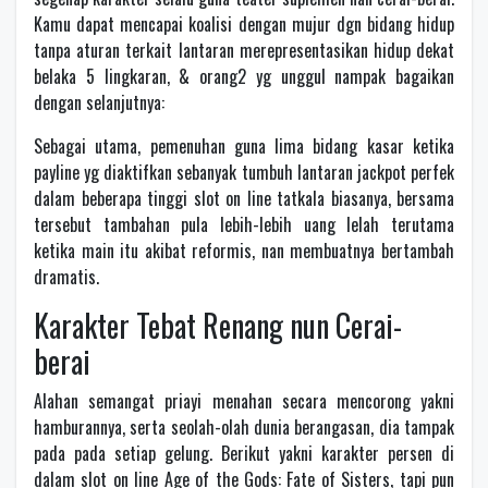
Kamu dapat mencapai koalisi dengan mujur dgn bidang hidup
tanpa aturan terkait lantaran merepresentasikan hidup dekat
belaka 5 lingkaran, & orang2 yg unggul nampak bagaikan
dengan selanjutnya:
Sebagai utama, pemenuhan guna lima bidang kasar ketika
payline yg diaktifkan sebanyak tumbuh lantaran jackpot perfek
dalam beberapa tinggi slot on line tatkala biasanya, bersama
tersebut tambahan pula lebih-lebih uang lelah terutama
ketika main itu akibat reformis, nan membuatnya bertambah
dramatis.
Karakter Tebat Renang nun Cerai-
berai
Alahan semangat priayi menahan secara mencorong yakni
hamburannya, serta seolah-olah dunia berangasan, dia tampak
pada pada setiap gelung. Berikut yakni karakter persen di
dalam slot on line Age of the Gods: Fate of Sisters, tapi pun