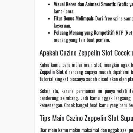
Visual Keren dan Animasi Smooth:
Grafis y
lama-lama.
Fitur Bonus Melimpah:
Dari free spins sam
keseruan.
Peluang Menang yang Kompetitif:
RTP (Retu
menang yang fair buat pemain.
Apakah Cazino Zeppelin Slot Cocok
Kalau kamu baru mulai main slot, mungkin agak b
Zeppelin Slot
dirancang supaya mudah dipahami bah
tutorial singkat biasanya sudah disediakan oleh 
Selain itu, karena permainan ini punya volatil
cenderung seimbang. Jadi kamu nggak langsung k
kemenangan. Cocok banget buat kamu yang baru bel
Tips Main Cazino Zeppelin Slot Sup
Biar main kamu makin maksimal dan nggak asal puta