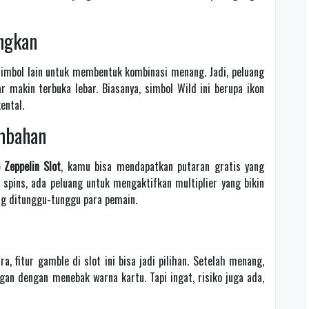
ngkan
simbol lain untuk membentuk kombinasi menang. Jadi, peluang
 makin terbuka lebar. Biasanya, simbol Wild ini berupa ikon
ental.
ambahan
 Zeppelin Slot
, kamu bisa mendapatkan putaran gratis yang
 spins, ada peluang untuk mengaktifkan multiplier yang bikin
ng ditunggu-tunggu para pemain.
, fitur gamble di slot ini bisa jadi pilihan. Setelah menang,
n dengan menebak warna kartu. Tapi ingat, risiko juga ada,