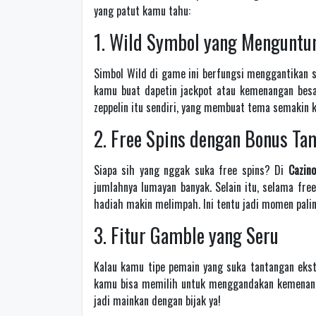
yang patut kamu tahu:
1. Wild Symbol yang Menguntu
Simbol Wild di game ini berfungsi menggantikan 
kamu buat dapetin jackpot atau kemenangan besar
zeppelin itu sendiri, yang membuat tema semakin k
2. Free Spins dengan Bonus T
Siapa sih yang nggak suka free spins? Di
Cazino
jumlahnya lumayan banyak. Selain itu, selama free
hadiah makin melimpah. Ini tentu jadi momen pali
3. Fitur Gamble yang Seru
Kalau kamu tipe pemain yang suka tantangan ekstra
kamu bisa memilih untuk menggandakan kemenanga
jadi mainkan dengan bijak ya!