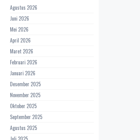
Agustus 2026
Juni 2026
Mei 2026
April 2026
Maret 2026
Februari 2026
Januari 2026
Desember 2025
November 2025
Oktober 2025
September 2025
Agustus 2025
Juli 2025