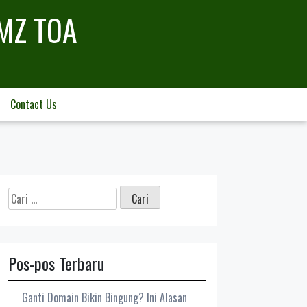
MZ TOA
Contact Us
Cari
untuk:
Pos-pos Terbaru
Ganti Domain Bikin Bingung? Ini Alasan