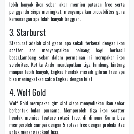
lebih banyak ikon sebar akan memicu putaran free serta
pengganda siapa meningkat, menyampaikan probabilitas guna
kemenangan apa lebih banyak tinggian.
3. Starburst
Starburst adalah slot gacor apa sekali terkenal dengan ikon
scatter apa menyampaikan peluang bagi berhasil
besar.Lambang sebar dalam permainan ini merupakan ikon
selebritas. Ketika Anda mendapatkan tiga lambang bintang
maupun lebih banyak, Engkau hendak meraih giliran free apa
bisa meningkatkan saldo Engkau dengan kilat.
4. Wolf Gold
Wolf Gold merupakan gim slot siapa menyediakan ikon sebar
berbentuk bulan purnama. Memperoleh tiga ikon scatter
hendak memicu feature rotasi free, di dimana Kamu bisa
memperoleh sampai dengan 5 rotasi free dengan probabilitas
untuk menang jackpot luas.