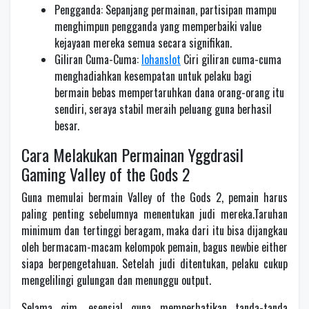
Pengganda: Sepanjang permainan, partisipan mampu
menghimpun pengganda yang memperbaiki value
kejayaan mereka semua secara signifikan.
Giliran Cuma-Cuma:
lohanslot
Ciri giliran cuma-cuma
menghadiahkan kesempatan untuk pelaku bagi
bermain bebas mempertaruhkan dana orang-orang itu
sendiri, seraya stabil meraih peluang guna berhasil
besar.
Cara Melakukan Permainan Yggdrasil
Gaming Valley of the Gods 2
Guna memulai bermain Valley of the Gods 2, pemain harus
paling penting sebelumnya menentukan judi mereka.Taruhan
minimum dan tertinggi beragam, maka dari itu bisa dijangkau
oleh bermacam-macam kelompok pemain, bagus newbie either
siapa berpengetahuan. Setelah judi ditentukan, pelaku cukup
mengelilingi gulungan dan menunggu output.
Selama gim, esensial guna memperhatikan tanda-tanda