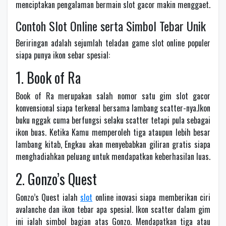
menciptakan pengalaman bermain slot gacor makin menggaet.
Contoh Slot Online serta Simbol Tebar Unik
Beriringan adalah sejumlah teladan game slot online populer
siapa punya ikon sebar spesial:
1. Book of Ra
Book of Ra merupakan salah nomor satu gim slot gacor
konvensional siapa terkenal bersama lambang scatter-nya.Ikon
buku nggak cuma berfungsi selaku scatter tetapi pula sebagai
ikon buas. Ketika Kamu memperoleh tiga ataupun lebih besar
lambang kitab, Engkau akan menyebabkan giliran gratis siapa
menghadiahkan peluang untuk mendapatkan keberhasilan luas.
2. Gonzo’s Quest
Gonzo’s Quest ialah
slot
online inovasi siapa memberikan ciri
avalanche dan ikon tebar apa spesial. Ikon scatter dalam gim
ini ialah simbol bagian atas Gonzo. Mendapatkan tiga atau