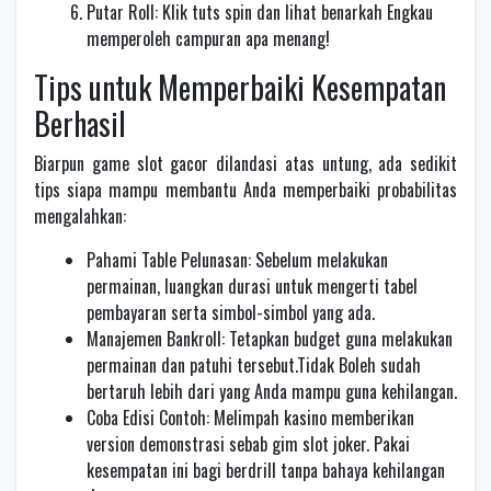
Putar Roll: Klik tuts spin dan lihat benarkah Engkau
memperoleh campuran apa menang!
Tips untuk Memperbaiki Kesempatan
Berhasil
Biarpun game slot gacor dilandasi atas untung, ada sedikit
tips siapa mampu membantu Anda memperbaiki probabilitas
mengalahkan:
Pahami Table Pelunasan: Sebelum melakukan
permainan, luangkan durasi untuk mengerti tabel
pembayaran serta simbol-simbol yang ada.
Manajemen Bankroll: Tetapkan budget guna melakukan
permainan dan patuhi tersebut.Tidak Boleh sudah
bertaruh lebih dari yang Anda mampu guna kehilangan.
Coba Edisi Contoh: Melimpah kasino memberikan
version demonstrasi sebab gim slot joker. Pakai
kesempatan ini bagi berdrill tanpa bahaya kehilangan