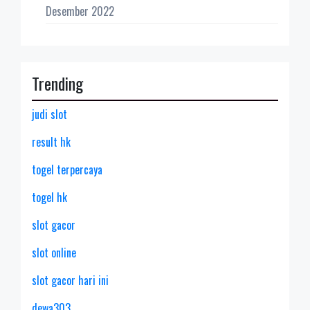
Desember 2022
Trending
judi slot
result hk
togel terpercaya
togel hk
slot gacor
slot online
slot gacor hari ini
dewa303