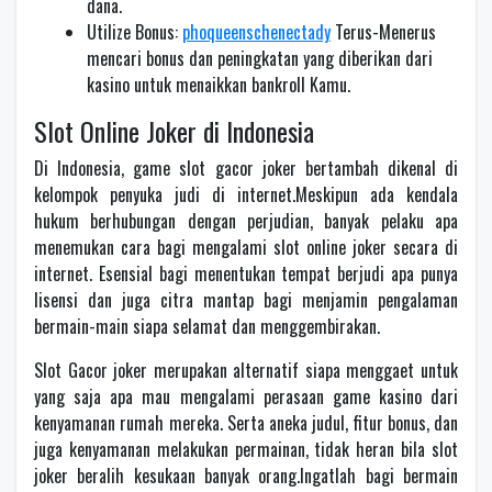
dana.
Utilize Bonus:
phoqueenschenectady
Terus-Menerus
mencari bonus dan peningkatan yang diberikan dari
kasino untuk menaikkan bankroll Kamu.
Slot Online Joker di Indonesia
Di Indonesia, game slot gacor joker bertambah dikenal di
kelompok penyuka judi di internet.Meskipun ada kendala
hukum berhubungan dengan perjudian, banyak pelaku apa
menemukan cara bagi mengalami slot online joker secara di
internet. Esensial bagi menentukan tempat berjudi apa punya
lisensi dan juga citra mantap bagi menjamin pengalaman
bermain-main siapa selamat dan menggembirakan.
Slot Gacor joker merupakan alternatif siapa menggaet untuk
yang saja apa mau mengalami perasaan game kasino dari
kenyamanan rumah mereka. Serta aneka judul, fitur bonus, dan
juga kenyamanan melakukan permainan, tidak heran bila slot
joker beralih kesukaan banyak orang.Ingatlah bagi bermain