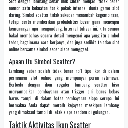
Slot dengan lambang sebar unik sudah menjadi tidak benar
nomor satu kekuatan tarik pokok internal dunia game slot
daring. Simbol scatter tidak sekedar menambah kegembiraan,
tetapi serta memberikan probabilitas besar guna mencapai
kemenangan apa mengundang. Internal tulisan ini, kita semua
bakal membahas secara detail mengenai apa yang itu simbol
tebar, bagaimana cara kerjanya, dan juga sedikit teladan slot
online bersama simbol sebar siapa menggaet.
Apaan Itu Simbol Scatter?
Lambang sebar adalah tidak benar no.1 tipe ikon di dalam
permainan slot online yang mempunyai peran istimewa.
Berbeda dengan ikon reguler, lambang scatter bisa
menyampaikan pembayaran atau trigger ciri bonus bebas
harus tampil di dalam batas pembayaran siapa serupa. Ini
bermakna Anda dapat meraih kejayaan meskipun lambang
yang dimaksud tampil di letak siapa random di gulungan.
Taktik Aktivitas Ikon Scatter