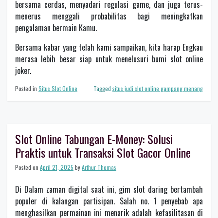
bersama cerdas, menyadari regulasi game, dan juga terus-
menerus menggali probabilitas bagi meningkatkan
pengalaman bermain Kamu.
Bersama kabar yang telah kami sampaikan, kita harap Engkau
merasa lebih besar siap untuk menelusuri bumi slot online
joker.
Posted in
Situs Slot Online
Tagged
situs judi slot online gampang menang
Slot Online Tabungan E-Money: Solusi
Praktis untuk Transaksi Slot Gacor Online
Posted on
April 21, 2025
by
Arthur Thomas
Di Dalam zaman digital saat ini, gim slot daring bertambah
populer di kalangan partisipan. Salah no. 1 penyebab apa
menghasilkan permainan ini menarik adalah kefasilitasan di