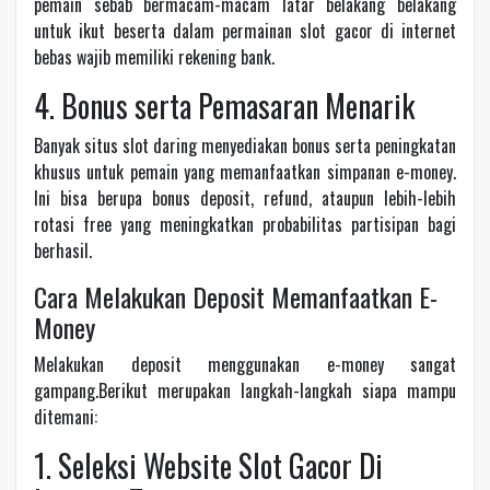
pemain sebab bermacam-macam latar belakang belakang
untuk ikut beserta dalam permainan slot gacor di internet
bebas wajib memiliki rekening bank.
4. Bonus serta Pemasaran Menarik
Banyak situs slot daring menyediakan bonus serta peningkatan
khusus untuk pemain yang memanfaatkan simpanan e-money.
Ini bisa berupa bonus deposit, refund, ataupun lebih-lebih
rotasi free yang meningkatkan probabilitas partisipan bagi
berhasil.
Cara Melakukan Deposit Memanfaatkan E-
Money
Melakukan deposit menggunakan e-money sangat
gampang.Berikut merupakan langkah-langkah siapa mampu
ditemani:
1. Seleksi Website Slot Gacor Di