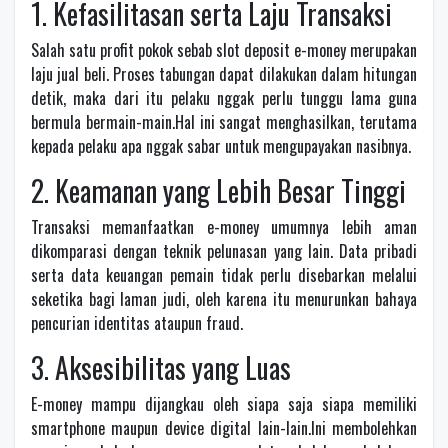
1. Kefasilitasan serta Laju Transaksi
Salah satu profit pokok sebab slot deposit e-money merupakan
laju jual beli. Proses tabungan dapat dilakukan dalam hitungan
detik, maka dari itu pelaku nggak perlu tunggu lama guna
bermula bermain-main.Hal ini sangat menghasilkan, terutama
kepada pelaku apa nggak sabar untuk mengupayakan nasibnya.
2. Keamanan yang Lebih Besar Tinggi
Transaksi memanfaatkan e-money umumnya lebih aman
dikomparasi dengan teknik pelunasan yang lain. Data pribadi
serta data keuangan pemain tidak perlu disebarkan melalui
seketika bagi laman judi, oleh karena itu menurunkan bahaya
pencurian identitas ataupun fraud.
3. Aksesibilitas yang Luas
E-money mampu dijangkau oleh siapa saja siapa memiliki
smartphone maupun device digital lain-lain.Ini membolehkan