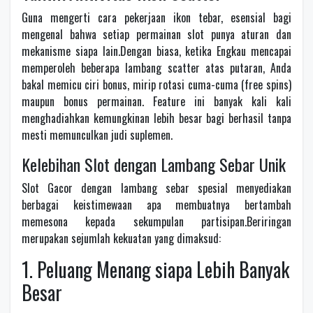
Guna mengerti cara pekerjaan ikon tebar, esensial bagi
mengenal bahwa setiap permainan slot punya aturan dan
mekanisme siapa lain.Dengan biasa, ketika Engkau mencapai
memperoleh beberapa lambang scatter atas putaran, Anda
bakal memicu ciri bonus, mirip rotasi cuma-cuma (free spins)
maupun bonus permainan. Feature ini banyak kali kali
menghadiahkan kemungkinan lebih besar bagi berhasil tanpa
mesti memunculkan judi suplemen.
Kelebihan Slot dengan Lambang Sebar Unik
Slot Gacor dengan lambang sebar spesial menyediakan
berbagai keistimewaan apa membuatnya bertambah
memesona kepada sekumpulan partisipan.Beriringan
merupakan sejumlah kekuatan yang dimaksud:
1. Peluang Menang siapa Lebih Banyak
Besar