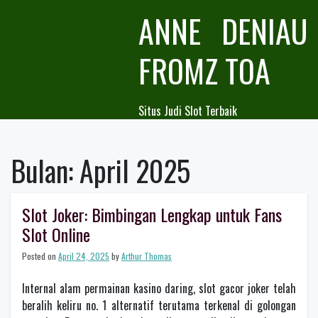
Skip
ANNE DENIAU
to
content
FROMZ TOA
Situs Judi Slot Terbaik
Bulan:
April 2025
Slot Joker: Bimbingan Lengkap untuk Fans
Slot Online
Posted on
April 24, 2025
by
Arthur Thomas
Internal alam permainan kasino daring, slot gacor joker telah
beralih keliru no. 1 alternatif terutama terkenal di golongan