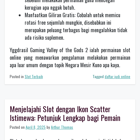
sebelum melakukan permainan guna mencegah
kerugian apa nggak butuh.
Manfaatkan Giliran Gratis: Cobalah untuk memicu
rotasi free sejumlah mungkin, disebabkan ini
merupakan peluang terbagus bagi mengalahkan tidak
ada risiko suplemen.
Yggdrasil Gaming Valley of the Gods 2 ialah permainan slot
online yang menawarkan pengalaman melakukan permainan
apa luar umum dengan topik Negara Mesir Kuno apa kaya.
Posted in
Slot Terbaik
Tagged
daftar judi online
Menjelajahi Slot dengan Ikon Scatter
Istimewa: Petunjuk Lengkap bagi Pemain
Posted on
April 8, 2025
by
Arthur Thomas