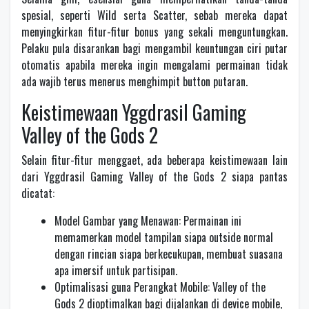
spesial, seperti Wild serta Scatter, sebab mereka dapat
menyingkirkan fitur-fitur bonus yang sekali menguntungkan.
Pelaku pula disarankan bagi mengambil keuntungan ciri putar
otomatis apabila mereka ingin mengalami permainan tidak
ada wajib terus menerus menghimpit button putaran.
Keistimewaan Yggdrasil Gaming
Valley of the Gods 2
Selain fitur-fitur menggaet, ada beberapa keistimewaan lain
dari Yggdrasil Gaming Valley of the Gods 2 siapa pantas
dicatat:
Model Gambar yang Menawan: Permainan ini
memamerkan model tampilan siapa outside normal
dengan rincian siapa berkecukupan, membuat suasana
apa imersif untuk partisipan.
Optimalisasi guna Perangkat Mobile: Valley of the
Gods 2 dioptimalkan bagi dijalankan di device mobile,