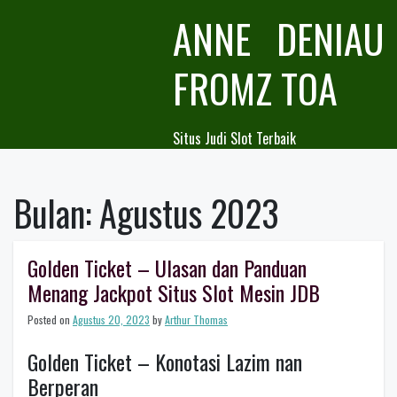
Skip
ANNE DENIAU
to
content
FROMZ TOA
Situs Judi Slot Terbaik
Bulan:
Agustus 2023
Golden Ticket – Ulasan dan Panduan
Menang Jackpot Situs Slot Mesin JDB
Posted on
Agustus 20, 2023
by
Arthur Thomas
Golden Ticket – Konotasi Lazim nan
Berperan