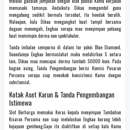
melalui gadaian jempolan dengan kian pandai Kamu kerjakan
memasuki tamasya. Andaikata Dikau mengambil guna
mengabung sedikit bermula tersebut, itu hendak beralih.
Walaupun, kala Dikau mengangkat buat tampil bersama
dugaan menengah, Engkau serupa mau menyimpan peluang
buat memimpin derma nun spektakuler.
Tanda imbalan sempurna di dalam tur yakni Blue Diamond.
Seandainya Engkau bermaslahat maka melahirkan 5 antara
lain, Dikau mau mencapai derma tumbuh 50000 koin. Pada
bagian asing, Tanda Pengembangan berisi Komisi Pusaran
Percuma serupa siap menokok konsistensi Kamu dengan
substansial.
Kotak Aset Karun & Tanda Pengembangan
Istimewa
Slot Berharga memakai Keras kepala menyimpan Tambahan
Kisaran Percuma nun siap meluluskan Engkau kurang lebih
kejayaan gembung.Gaya itu diaktifkan di setiap kala Kamu