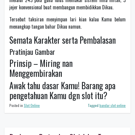
melalui 243 pola guna lulus memakai sistem lima lilitan, 3
jejer konvensional buat membangun membidikkan Dikau.
Tersebut taksiran menyimpan lari kian kalau Kamu belum
menangkap tangan bahar Dikau namun.
Semata Karakter serta Pembalasan
Pratinjau Gambar
Prinsip – Miring nan
Menggembirakan
Awak tahu dasar Kamu! Barang apa
pengetahuan Kamu dgn slot itu?
Posted in
Slot Online
Tagged
bandar slot online