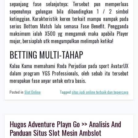
sepanjang fase selanjutnya; Tersebut pun memperluas
sepenuhnya gulungan bila dibandingkan 1 / 2 simbol
ketinggian. Karakteristik keren terkait mampu nampak pada
serius Bottom Match lalu semasa Fase Benefit. Pengganda
maksimum ialah X500 yg mengamuk maka apabila Player
mujur, bersiaplah utk mengumpulkan melimpah ketika!
BETTING MULTI-TAHAP
Kalau Kamu memahami Roda Perjudian pada sport AvatarUX
dalam program YGS Professionals, oleh sebab itu tersebut
merupakan fase anyar untuk extra basis.
Posted in
Slot Online
Tagged
situs judi online terbaik dan tepercaya
Hugos Adventure Playn Go >> Analisis And
Panduan Situs Slot Mesin Ambslot