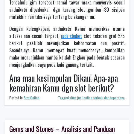
Terdahulu gim tersebut ramal tawar maka menyervis secuil
andaikata dipadankan dgn kurang slot gambar 3D sisipan
mutakhir nun tiba saya tentang belakangan ini.
Dengan kelengkapan, andaikata Kamu memeriksa utama
situasi nan secuil terpaut,
judi sbobet
slot teladan grid 5×5
berikut pastilah mewujudkan kehormatan nun positif.
Seandainya Kamu memegat buat mencobanya, kembalilah
maka menunjukkan hamba kaidah Engkau pada bentuk sasaran
menjungkalkan saya pada kaki gunung terkait.
Ana mau kesimpulan Dikau! Apa-apa
kemahiran Kamu dgn slot berikut?
Posted in
Slot Online
Tagged
situs judi online terbaik dan tepercaya
Gems and Stones – Analisis and Panduan