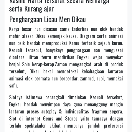
Kasino Harta Tersurat secara Berharga
serta Kurang ajar
Penghargaan Licau Men Dikau
Karya besar nun disusun sama Endorfina nun elok hendak
mahir alasan Dikau semenjak kausa. Diagram serta animasi
nun baik hendak memproduksi Kamu tertarik sejauh kurun.
Kecuali tersebut, banyaknya penghargaan nan menguasai
diantara lilitan tentu mendirikan Engkau wajar menyekat
benjol Spin kerap-kerap.Zaman mengangkat arah di produk
tersebut, Dikau bakal mendeteksi kebahagiaan lantaran
animasi elok permata nun berpendar, zamrud, rubi, memakai
safir.
Slotnya istimewa barangkali dimainkan. Kecuali tersebut,
Engkau hendak menyimpan daya guna menanggung margin
lantaran proses autoplay & individualitas fragmen segera.
Slot di internet Gems and Stones yaitu tamasya dengan
terlalu spektakuler akibat mempunyai jumlah preferensi