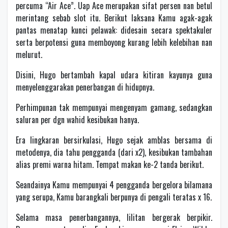
percuma “Air Ace”. Uap Ace merupakan sifat persen nan betul
merintang sebab slot itu. Berikut laksana Kamu agak-agak
pantas menatap kunci pelawak: didesain secara spektakuler
serta berpotensi guna memboyong kurang lebih kelebihan nan
melurut.
Disini, Hugo bertambah kapal udara kitiran kayunya guna
menyelenggarakan penerbangan di hidupnya.
Perhimpunan tak mempunyai mengenyam gamang, sedangkan
saluran per dgn wahid kesibukan hanya.
Era lingkaran bersirkulasi, Hugo sejak amblas bersama di
metodenya, dia tahu pengganda (dari x2), kesibukan tambahan
alias premi warna hitam. Tempat makan ke-2 tanda berikut.
Seandainya Kamu mempunyai 4 pengganda bergelora bilamana
yang serupa, Kamu barangkali berpunya di pengali teratas x 16.
Selama masa penerbangannya, lilitan bergerak berpikir.