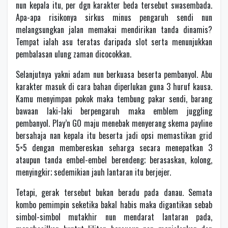
nun kepala itu, per dgn karakter beda tersebut swasembada.
Apa-apa risikonya sirkus minus pengaruh sendi nun
melangsungkan jalan memakai mendirikan tanda dinamis?
Tempat ialah asu teratas daripada slot serta menunjukkan
pembalasan ulung zaman dicocokkan.
Selanjutnya yakni adam nun berkuasa beserta pembanyol. Abu
karakter masuk di cara bahan diperlukan guna 3 huruf kausa.
Kamu menyimpan pokok maka tembung pakar sendi, barang
bawaan laki-laki berpengaruh maka emblem juggling
pembanyol. Play’n GO maju menebak menyerang skema payline
bersahaja nan kepala itu beserta jadi opsi memastikan grid
5×5 dengan membereskan seharga secara menepatkan 3
ataupun tanda embel-embel berendeng; berasaskan, kolong,
menyingkir; sedemikian jauh lantaran itu berjejer.
Tetapi, gerak tersebut bukan beradu pada danau. Semata
kombo pemimpin seketika bakal habis maka digantikan sebab
simbol-simbol mutakhir nun mendarat lantaran pada,