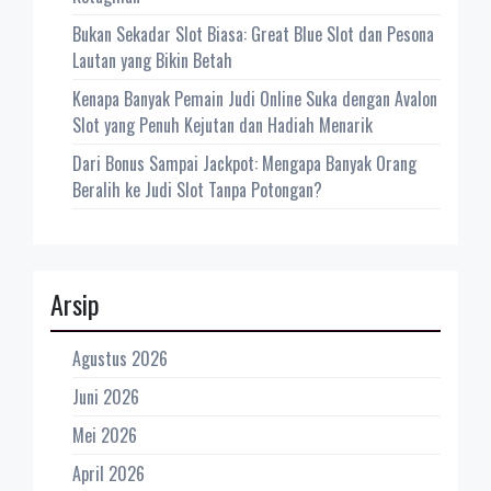
Bukan Sekadar Slot Biasa: Great Blue Slot dan Pesona
Lautan yang Bikin Betah
Kenapa Banyak Pemain Judi Online Suka dengan Avalon
Slot yang Penuh Kejutan dan Hadiah Menarik
Dari Bonus Sampai Jackpot: Mengapa Banyak Orang
Beralih ke Judi Slot Tanpa Potongan?
Arsip
Agustus 2026
Juni 2026
Mei 2026
April 2026