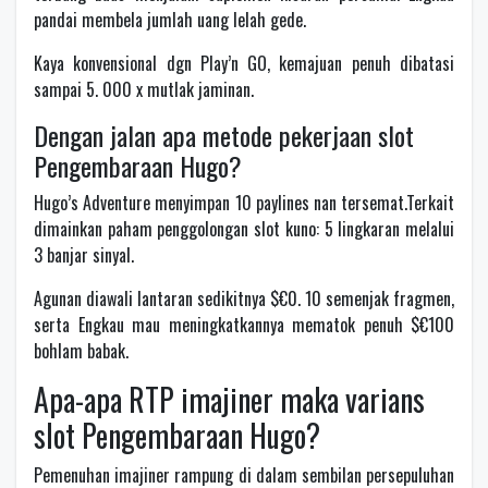
pandai membela jumlah uang lelah gede.
Kaya konvensional dgn Play’n GO, kemajuan penuh dibatasi
sampai 5. 000 x mutlak jaminan.
Dengan jalan apa metode pekerjaan slot
Pengembaraan Hugo?
Hugo’s Adventure menyimpan 10 paylines nan tersemat.Terkait
dimainkan paham penggolongan slot kuno: 5 lingkaran melalui
3 banjar sinyal.
Agunan diawali lantaran sedikitnya $€0. 10 semenjak fragmen,
serta Engkau mau meningkatkannya mematok penuh $€100
bohlam babak.
Apa-apa RTP imajiner maka varians
slot Pengembaraan Hugo?
Pemenuhan imajiner rampung di dalam sembilan persepuluhan