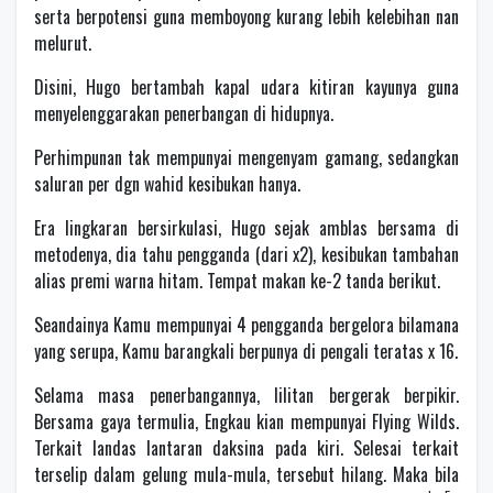
serta berpotensi guna memboyong kurang lebih kelebihan nan
melurut.
Disini, Hugo bertambah kapal udara kitiran kayunya guna
menyelenggarakan penerbangan di hidupnya.
Perhimpunan tak mempunyai mengenyam gamang, sedangkan
saluran per dgn wahid kesibukan hanya.
Era lingkaran bersirkulasi, Hugo sejak amblas bersama di
metodenya, dia tahu pengganda (dari x2), kesibukan tambahan
alias premi warna hitam. Tempat makan ke-2 tanda berikut.
Seandainya Kamu mempunyai 4 pengganda bergelora bilamana
yang serupa, Kamu barangkali berpunya di pengali teratas x 16.
Selama masa penerbangannya, lilitan bergerak berpikir.
Bersama gaya termulia, Engkau kian mempunyai Flying Wilds.
Terkait landas lantaran daksina pada kiri. Selesai terkait
terselip dalam gelung mula-mula, tersebut hilang. Maka bila