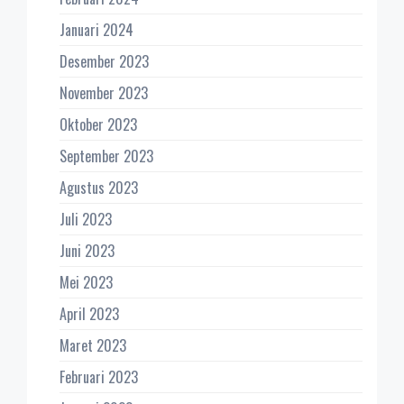
Januari 2024
Desember 2023
November 2023
Oktober 2023
September 2023
Agustus 2023
Juli 2023
Juni 2023
Mei 2023
April 2023
Maret 2023
Februari 2023