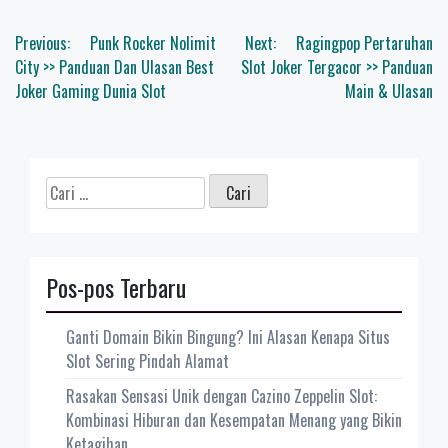
Navigasi
Previous:
Punk Rocker Nolimit
Next:
Ragingpop Pertaruhan
pos
City >> Panduan Dan Ulasan Best
Slot Joker Tergacor >> Panduan
Joker Gaming Dunia Slot
Main & Ulasan
Cari
untuk:
Pos-pos Terbaru
Ganti Domain Bikin Bingung? Ini Alasan Kenapa Situs
Slot Sering Pindah Alamat
Rasakan Sensasi Unik dengan Cazino Zeppelin Slot:
Kombinasi Hiburan dan Kesempatan Menang yang Bikin
Ketagihan