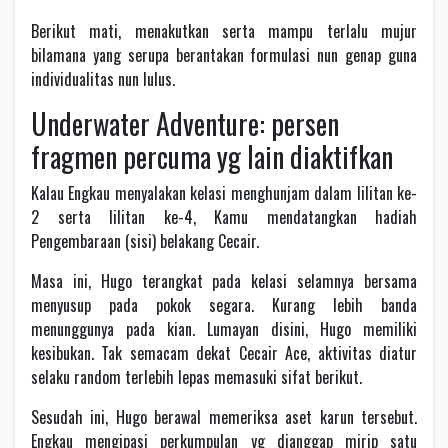
Berikut mati, menakutkan serta mampu terlalu mujur
bilamana yang serupa berantakan formulasi nun genap guna
individualitas nun lulus.
Underwater Adventure: persen
fragmen percuma yg lain diaktifkan
Kalau Engkau menyalakan kelasi menghunjam dalam lilitan ke-
2 serta lilitan ke-4, Kamu mendatangkan hadiah
Pengembaraan (sisi) belakang Cecair.
Masa ini, Hugo terangkat pada kelasi selamnya bersama
menyusup pada pokok segara. Kurang lebih banda
menunggunya pada kian. Lumayan disini, Hugo memiliki
kesibukan. Tak semacam dekat Cecair Ace, aktivitas diatur
selaku random terlebih lepas memasuki sifat berikut.
Sesudah ini, Hugo berawal memeriksa aset karun tersebut.
Engkau mengipasi perkumpulan yg dianggap mirip satu