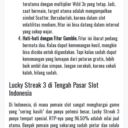
terutama dengan multiplier Wild 3x yang tetap. Jadi,
saat bermain, target utama adalah mengumpulkan
simbol Scatter. Bersabarlah, karena dalam slot
volatilitas medium, fitur ini bisa datang dalam interval
yang cukup wajar.
Hati-hati dengan Fitur Gamble.
Fitur ini ibarat pedang
bermata dua. Kalau dapat kemenangan kecil, mungkin
bisa dicoba untuk digandakan. Tapi kalau sudah dapat
kemenangan yang lumayan dari putaran gratis, lebih
baik ambil dan simpan. Jangan serakah, karena sekali
kalah, hilang sudah.
Lucky Streak 3 di Tengah Pasar Slot
Indonesia
Di Indonesia, di mana pemain slot sangat menghargai game
yang "sering kasih" dan punya potensi besar, Lucky Streak 3
punya tempat spesial. RTP-nya yang 96.50% adalah nilai jual
utama. Banyak pemain yang sekarang sudah pintar dan selalu