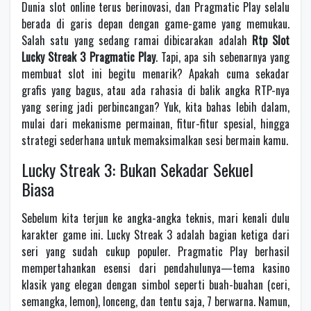
Dunia slot online terus berinovasi, dan Pragmatic Play selalu
berada di garis depan dengan game-game yang memukau.
Salah satu yang sedang ramai dibicarakan adalah
Rtp Slot
Lucky Streak 3 Pragmatic Play
. Tapi, apa sih sebenarnya yang
membuat slot ini begitu menarik? Apakah cuma sekadar
grafis yang bagus, atau ada rahasia di balik angka RTP-nya
yang sering jadi perbincangan? Yuk, kita bahas lebih dalam,
mulai dari mekanisme permainan, fitur-fitur spesial, hingga
strategi sederhana untuk memaksimalkan sesi bermain kamu.
Lucky Streak 3: Bukan Sekadar Sekuel
Biasa
Sebelum kita terjun ke angka-angka teknis, mari kenali dulu
karakter game ini. Lucky Streak 3 adalah bagian ketiga dari
seri yang sudah cukup populer. Pragmatic Play berhasil
mempertahankan esensi dari pendahulunya—tema kasino
klasik yang elegan dengan simbol seperti buah-buahan (ceri,
semangka, lemon), lonceng, dan tentu saja, 7 berwarna. Namun,