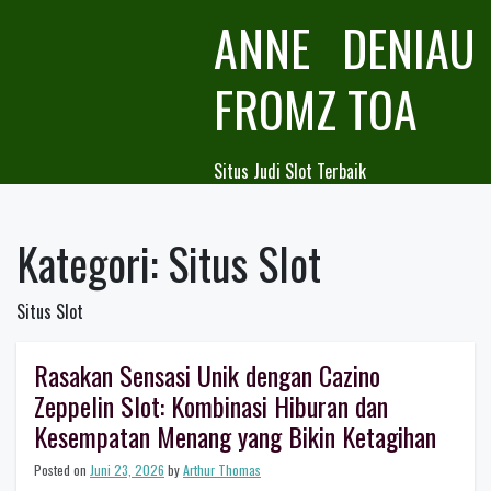
Skip
ANNE DENIAU
to
content
FROMZ TOA
Situs Judi Slot Terbaik
Kategori:
Situs Slot
Situs Slot
Rasakan Sensasi Unik dengan Cazino
Zeppelin Slot: Kombinasi Hiburan dan
Kesempatan Menang yang Bikin Ketagihan
Posted on
Juni 23, 2026
by
Arthur Thomas