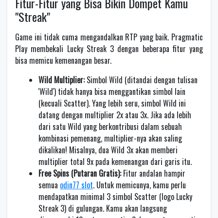
Fitur-Fitur yang Bisa Bikin Dompet Kamu
"Streak"
Game ini tidak cuma mengandalkan RTP yang baik. Pragmatic
Play membekali Lucky Streak 3 dengan beberapa fitur yang
bisa memicu kemenangan besar.
Wild Multiplier:
Simbol Wild (ditandai dengan tulisan
'Wild') tidak hanya bisa menggantikan simbol lain
(kecuali Scatter). Yang lebih seru, simbol Wild ini
datang dengan multiplier 2x atau 3x. Jika ada lebih
dari satu Wild yang berkontribusi dalam sebuah
kombinasi pemenang, multiplier-nya akan saling
dikalikan! Misalnya, dua Wild 3x akan memberi
multiplier total 9x pada kemenangan dari garis itu.
Free Spins (Putaran Gratis):
Fitur andalan hampir
semua
odin77 slot
. Untuk memicunya, kamu perlu
mendapatkan minimal 3 simbol Scatter (logo Lucky
Streak 3) di gulungan. Kamu akan langsung