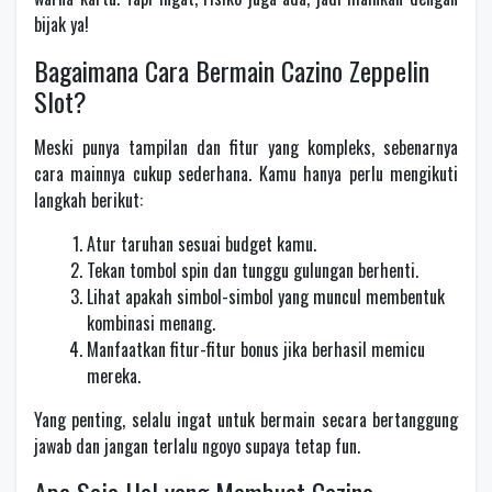
bijak ya!
Bagaimana Cara Bermain Cazino Zeppelin
Slot?
Meski punya tampilan dan fitur yang kompleks, sebenarnya
cara mainnya cukup sederhana. Kamu hanya perlu mengikuti
langkah berikut:
Atur taruhan sesuai budget kamu.
Tekan tombol spin dan tunggu gulungan berhenti.
Lihat apakah simbol-simbol yang muncul membentuk
kombinasi menang.
Manfaatkan fitur-fitur bonus jika berhasil memicu
mereka.
Yang penting, selalu ingat untuk bermain secara bertanggung
jawab dan jangan terlalu ngoyo supaya tetap fun.