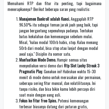
Memahami RTP dan fitur itu penting, tapi bagaimana
menerapkannya? Berikut beberapa saran yang realistis:
Manajemen Bankroll adalah Kunci.
Anggaplah RTP
96.50% itu sebagai teman jarak jauh yang baik, tapi
jangan bergantung sepenuhnya padanya. Tentukan
batas kekalahan dan kemenangan sebelum mulai.
Misal, "kalau modal 100rb habis, stop. Kalau menang
50rb dari modal, bisa stop atau lanjut dengan modal
awal saja." Disiplin itu nomor satu.
Manfaatkan Mode Demo.
Hampir semua situs
menyediakan versi demo dari
Rtp Slot Lucky Streak 3
Pragmatic Play
. Gunakan ini! Habiskan waktu 15-30
menit di mode demo untuk merasakan alur permainan,
seberapa sering fitur muncul, dan volatilitasnya. Ini
tanpa risiko, dan bisa bikin kamu lebih percaya diri
saat main dengan uang asli.
Fokus ke Fitur Free Spins.
Potensi kemenangan
terbesar biasanya datang dari putaran gratis,