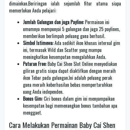
dimainkan.Beriringan ialah sejumlah fitur utama siapa
memerlukan Anda pelajari:
Jumlah Gulungan dan juga Payline:
Permainan ini
umumnya mempunyai 5 gulungan dan juga 25 paylines,
memberikan berlimpah peluang guna berhasil.
Simbol Istimewa:
Ada sedikit ikon khusus internal gim
ini, termasuk Wild dan Scatter yang mampu
meningkatkan kesempatan mengalahkan Anda.
Putaran Free:
Baby Cai Shen Slot Online menyediakan
giliran gratis siapa dapat diaktifkan dengan meraih
ikon Tebar pada gulungan.Ini adalah peluang perak
guna meraih keberhasilan bebas mempertaruhkan
uang Anda independen.
Bonus Gim:
Ciri bonus dalam gim ini menyampaikan
kesempatan bagi memenangkan bonus tambahan apa
menggaet.
Cara Melakukan Permainan Baby Cai Shen