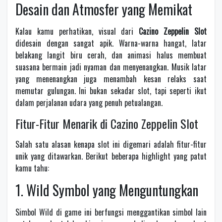
Desain dan Atmosfer yang Memikat
Kalau kamu perhatikan, visual dari
Cazino Zeppelin Slot
didesain dengan sangat apik. Warna-warna hangat, latar
belakang langit biru cerah, dan animasi halus membuat
suasana bermain jadi nyaman dan menyenangkan. Musik latar
yang menenangkan juga menambah kesan relaks saat
memutar gulungan. Ini bukan sekadar slot, tapi seperti ikut
dalam perjalanan udara yang penuh petualangan.
Fitur-Fitur Menarik di Cazino Zeppelin Slot
Salah satu alasan kenapa slot ini digemari adalah fitur-fitur
unik yang ditawarkan. Berikut beberapa highlight yang patut
kamu tahu:
1. Wild Symbol yang Menguntungkan
Simbol Wild di game ini berfungsi menggantikan simbol lain