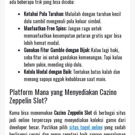
ada beberapa trik yang bisa dicoba:
Ketahui Pola Taruhan:
Mulailah dengan taruhan kecil
dulu sambil mengenali pola keluar simbol.
Manfaatkan Free Spins:
Jangan ragu untuk
memanfaatkan kesempatan putaran gratis agar bisa
lebih hemat modal.
Gunakan Fitur Gamble dengan Bijak:
Kalau lagi hoki,
coba fitur ini untuk gandakan kemenangan. Tapi kalau
belum yakin, mending skip dulu.
Kelola Modal dengan Baik:
Tentukan batas kalah dan
menang supaya nggak kebablasan saat main.
Platform Mana yang Menyediakan Cazino
Zeppelin Slot?
Kamu bisa menemukan
Cazino Zeppelin Slot
di berbagai situs
judi online terpercaya yang menyediakan koleksi game dari
developer besar. Pastikan pilih
situs togel online
yang sudah
berlisensi resmi dan punya reputasi baik supaya pengalaman