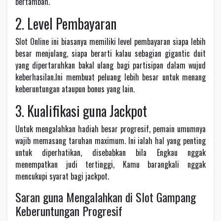
bertambah.
2. Level Pembayaran
Slot Online ini biasanya memiliki level pembayaran siapa lebih
besar menjulang, siapa berarti kalau sebagian gigantic duit
yang dipertaruhkan bakal ulang bagi partisipan dalam wujud
keberhasilan.Ini membuat peluang lebih besar untuk menang
keberuntungan ataupun bonus yang lain.
3. Kualifikasi guna Jackpot
Untuk mengalahkan hadiah besar progresif, pemain umumnya
wajib memasang taruhan maximum. Ini ialah hal yang penting
untuk diperhatikan, disebabkan bila Engkau nggak
menempatkan judi tertinggi, Kamu barangkali nggak
mencukupi syarat bagi jackpot.
Saran guna Mengalahkan di Slot Gampang
Keberuntungan Progresif