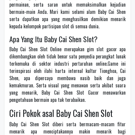
permainan, serta saran untuk memaksimalkan kejadian
bermain-main Anda. Mari kami selami alam Baby Cai Shen
serta dapatkan apa yang menghasilkan demikian menarik
kepada kelompok partisipan slot di semua dunia.
Apa Yang Itu Baby Cai Shen Slot?
Baby Cai Shen Slot Online merupakan gim slot gacor apa
dikembangkan oleh tidak benar satu penyedia perangkat lunak
terkemuka di sektor industri pertaruhan online.Game ini
terinspirasi oleh ilahi harta internal kultur Tionghoa, Cai
Shen, apa dipercaya membawa nasib baik dan juga
kemakmuran. Serta visual yang menawan serta akibat suara
yang menarik, Baby Cai Shen Slot Gacor menawarkan
pengetahuan bermain apa tak terabaikan.
Ciri Pokok asal Baby Cai Shen Slot
Baby Cai Shen Slot diberi serta bermacam-macam fitur
menarik apa menciptakannya makin menarik bagi