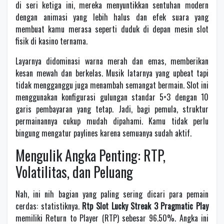
di seri ketiga ini, mereka menyuntikkan sentuhan modern
dengan animasi yang lebih halus dan efek suara yang
membuat kamu merasa seperti duduk di depan mesin slot
fisik di kasino ternama.
Layarnya didominasi warna merah dan emas, memberikan
kesan mewah dan berkelas. Musik latarnya yang upbeat tapi
tidak mengganggu juga menambah semangat bermain. Slot ini
menggunakan konfigurasi gulungan standar 5×3 dengan 10
garis pembayaran yang tetap. Jadi, bagi pemula, struktur
permainannya cukup mudah dipahami. Kamu tidak perlu
bingung mengatur paylines karena semuanya sudah aktif.
Mengulik Angka Penting: RTP,
Volatilitas, dan Peluang
Nah, ini nih bagian yang paling sering dicari para pemain
cerdas: statistiknya.
Rtp Slot Lucky Streak 3 Pragmatic Play
memiliki Return to Player (RTP) sebesar 96.50%. Angka ini