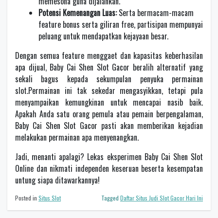
memesona guna dijalankan.
Potensi Kemenangan Luas:
Serta bermacam-macam
feature bonus serta giliran free, partisipan mempunyai
peluang untuk mendapatkan kejayaan besar.
Dengan semua feature menggaet dan kapasitas keberhasilan
apa dijual, Baby Cai Shen Slot Gacor beralih alternatif yang
sekali bagus kepada sekumpulan penyuka permainan
slot.Permainan ini tak sekedar mengasyikkan, tetapi pula
menyampaikan kemungkinan untuk mencapai nasib baik.
Apakah Anda satu orang pemula atau pemain berpengalaman,
Baby Cai Shen Slot Gacor pasti akan memberikan kejadian
melakukan permainan apa menyenangkan.
Jadi, menanti apalagi? Lekas eksperimen Baby Cai Shen Slot
Online dan nikmati independen keseruan beserta kesempatan
untung siapa ditawarkannya!
Posted in
Situs Slot
Tagged
Daftar Situs Judi Slot Gacor Hari Ini