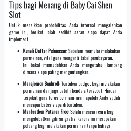
Tips bagi Menang di Baby Cai Shen
Slot
Untuk menaikkan probabilitas Anda internal mengalahkan
game ini, berikut ialah sedikit saran siapa dapat Anda
implement:
Kenali Daftar Pelunasan:
Sebelum memulai melakukan
permainan, vital guna mengerti tabel pembayaran.
Ini bakal memudahkan Anda mengetahui lambang
dimana siapa paling menguntungkan.
Manajemen Bankroll:
Tentukan budget bagi melakukan
permainan dan juga patuhi kendala tersebut. Hindari
terpikat guna terus bermain-main apabila Anda sudah
mencapai batas siapa ditentukan.
Manfaatkan Putaran Free:
Selalu mencari cara bagi
mengakibatkan giliran gratis, karena ini merupakan
peluang bagi melakukan permainan tanpa bahaya