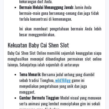
kekurangan duit Anda.
Bermain Melalui Menanggung Jawab:
Jamin Anda
bermain-main guna bersenang-senang dan juga tidak
terlalu konsentrasi di kemenangan.
Ini akan membuat pengetahuan bermain Anda lebih
besar menggembirakan.
Kekuatan Baby Cai Shen Slot
Baby Cai Shen Slot Online memiliki sejumlah keunggulan siapa
menghasilkan menonjol dibandingkan permainan slot online
lainnya. Selanjutnya ialah sejumlah di antaranya:
Tema Menarik:
Bersama judul untung yang diambil
sebab tradisi Tionghoa,
wild168gg
game ini
menyediakan pengetahuan yang unik dan juga
menggaet.
Gambar Bermutu Tinggian:
Model visual yang menawan
serta animasi yang lembut menciptakan gim ini sekali