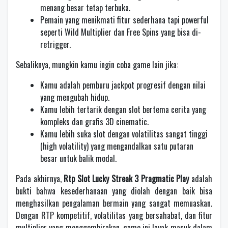
menang besar tetap terbuka.
Pemain yang menikmati fitur sederhana tapi powerful
seperti Wild Multiplier dan Free Spins yang bisa di-
retrigger.
Sebaliknya, mungkin kamu ingin coba game lain jika:
Kamu adalah pemburu jackpot progresif dengan nilai
yang mengubah hidup.
Kamu lebih tertarik dengan slot bertema cerita yang
kompleks dan grafis 3D cinematic.
Kamu lebih suka slot dengan volatilitas sangat tinggi
(high volatility) yang mengandalkan satu putaran
besar untuk balik modal.
Pada akhirnya,
Rtp Slot Lucky Streak 3 Pragmatic Play
adalah
bukti bahwa kesederhanaan yang diolah dengan baik bisa
menghasilkan pengalaman bermain yang sangat memuaskan.
Dengan RTP kompetitif, volatilitas yang bersahabat, dan fitur
multiplier yang menggembirakan, game ini layak masuk dalam