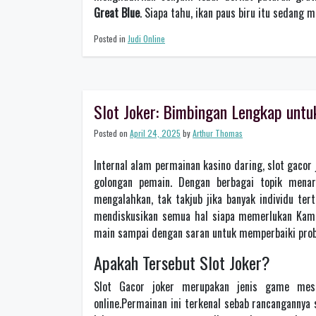
Great Blue
. Siapa tahu, ikan paus biru itu sedang
Posted in
Judi Online
Slot Joker: Bimbingan Lengkap untuk
Posted on
April 24, 2025
by
Arthur Thomas
Internal alam permainan kasino daring, slot gacor j
golongan pemain. Dengan berbagai topik menar
mengalahkan, tak takjub jika banyak individu tert
mendiskusikan semua hal siapa memerlukan Kamu p
main sampai dengan saran untuk memperbaiki prob
Apakah Tersebut Slot Joker?
Slot Gacor joker merupakan jenis game mesi
online.Permainan ini terkenal sebab rancangannya