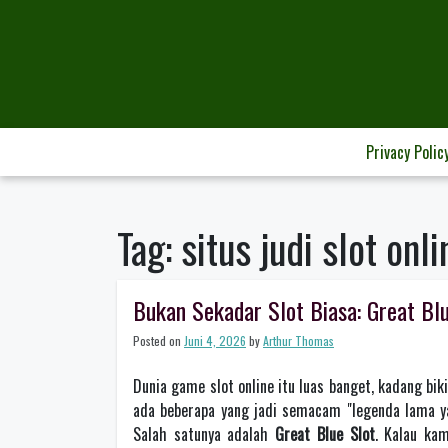
Skip
to
content
Privacy Polic
Tag:
situs judi slot o
Bukan Sekadar Slot Biasa: Great Bl
Posted on
Juni 4, 2026
by
Arthur Thomas
Dunia game slot online itu luas banget, kadang biki
ada beberapa yang jadi semacam "legenda lama yan
Salah satunya adalah
Great Blue Slot
. Kalau ka