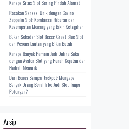
Kenapa Situs Slot Sering Pindah Alamat
Rasakan Sensasi Unik dengan Cazino
Zeppelin Slot: Kombinasi Hiburan dan
Kesempatan Menang yang Bikin Ketagihan
Bukan Sekadar Slot Biasa: Great Blue Slot
dan Pesona Lautan yang Bikin Betah
Kenapa Banyak Pemain Judi Online Suka
dengan Avalon Slot yang Penuh Kejutan dan
Hadiah Menarik
Dari Bonus Sampai Jackpot: Mengapa
Banyak Orang Beralih ke Judi Slot Tanpa
Potongan?
Arsip