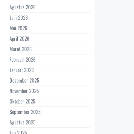
Agustus 2026
Juni 2026
Mei 2026
April 2026
Maret 2026
Februari 2026
Januari 2026
Desember 2025
November 2025
Oktober 2025
September 2025
Agustus 2025
Juli 2025