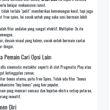
perlu belajar mekanisme rumit.
i tidak terlalu "pelit" memberikan kemenangan kecil, tapi juga
 free spins. Ini cocok untuk yang suka sesi bermain lebih
alah fitur andalan yang sangat efektif. Multiplier 3x itu
enangan.
ir, desain visual yang kalem, cocok untuk bermain santai
ar-bingar.
a Pemain Cari Opsi Lain:
afis cinematic mutakhir seperti di slot Pragmatic Play atau
gat ketinggalan zaman.
tur bonus utama, yaitu Free Spins. Tidak ada fitur "bonus
ekanisme "buy bonus" yang kini populer.
ain yang mencari sensasi dan kejutan ekstra setiap putaran,
urang inovatif.
men Diri