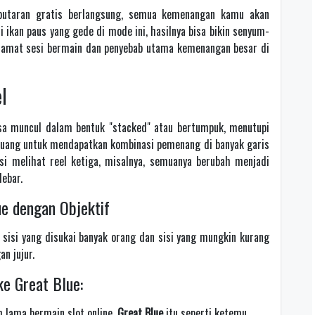
 putaran gratis berlangsung, semua kemenangan kamu akan
i ikan paus yang gede di mode ini, hasilnya bisa bikin senyum-
nyelamat sesi bermain dan penyebab utama kemenangan besar di
l
bisa muncul dalam bentuk "stacked" atau bertumpuk, menutupi
 peluang untuk mendapatkan kombinasi pemenang di banyak garis
asi melihat reel ketiga, misalnya, semuanya berubah menjadi
debar.
ue dengan Objektif
sisi yang disukai banyak orang dan sisi yang mungkin kurang
n jujur.
ke Great Blue:
 lama bermain slot online,
Great Blue
itu seperti ketemu