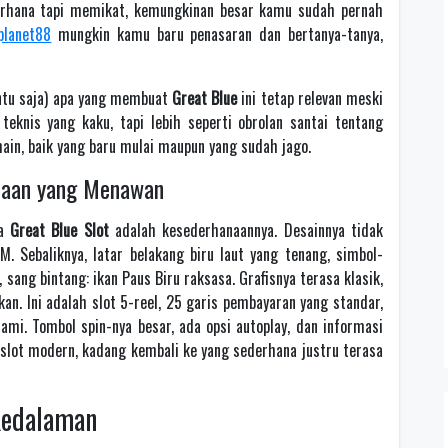
erhana tapi memikat, kemungkinan besar kamu sudah pernah
planet88
mungkin kamu baru penasaran dan bertanya-tanya,
entu saja) apa yang membuat
Great Blue
ini tetap relevan meski
teknis yang kaku, tapi lebih seperti obrolan santai tentang
main, baik yang baru mulai maupun yang sudah jago.
naan yang Menawan
ka
Great Blue Slot
adalah kesederhanaannya. Desainnya tidak
Sebaliknya, latar belakang biru laut yang tenang, simbol-
, sang bintang: ikan Paus Biru raksasa. Grafisnya terasa klasik,
an. Ini adalah slot 5-reel, 25 garis pembayaran yang standar,
ami. Tombol spin-nya besar, ada opsi autoplay, dan informasi
slot modern, kadang kembali ke yang sederhana justru terasa
Kedalaman