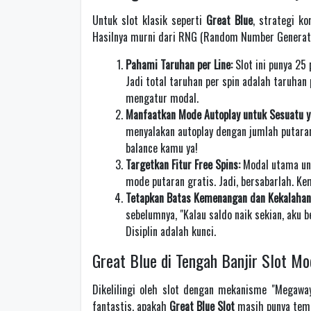
Untuk slot klasik seperti
Great Blue
, strategi ko
Hasilnya murni dari RNG (Random Number Generator)
Pahami Taruhan per Line:
Slot ini punya 25 
Jadi total taruhan per spin adalah taruhan 
mengatur modal.
Manfaatkan Mode Autoplay untuk Sesuatu ya
menyalakan autoplay dengan jumlah putaran 
balance kamu ya!
Targetkan Fitur Free Spins:
Modal utama unt
mode putaran gratis. Jadi, bersabarlah. Ke
Tetapkan Batas Kemenangan dan Kekalahan
sebelumnya, "Kalau saldo naik sekian, aku b
Disiplin adalah kunci.
Great Blue di Tengah Banjir Slot Mo
Dikelilingi oleh slot dengan mekanisme "Megaways
fantastis, apakah
Great Blue Slot
masih punya temp