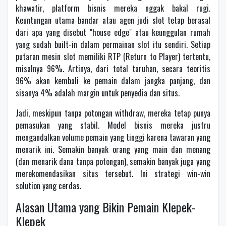
khawatir, platform bisnis mereka nggak bakal rugi.
Keuntungan utama bandar atau agen judi slot tetap berasal
dari apa yang disebut "house edge" atau keunggulan rumah
yang sudah built-in dalam permainan slot itu sendiri. Setiap
putaran mesin slot memiliki RTP (Return to Player) tertentu,
misalnya 96%. Artinya, dari total taruhan, secara teoritis
96% akan kembali ke pemain dalam jangka panjang, dan
sisanya 4% adalah margin untuk penyedia dan situs.
Jadi, meskipun tanpa potongan withdraw, mereka tetap punya
pemasukan yang stabil. Model bisnis mereka justru
mengandalkan volume pemain yang tinggi karena tawaran yang
menarik ini. Semakin banyak orang yang main dan menang
(dan menarik dana tanpa potongan), semakin banyak juga yang
merekomendasikan situs tersebut. Ini strategi win-win
solution yang cerdas.
Alasan Utama yang Bikin Pemain Klepek-
Klepek