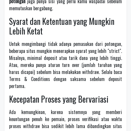
potongan
juga punya sisi yang perlu kamu waspadai sebelum
memutuskan bergabung.
Syarat dan Ketentuan yang Mungkin
Lebih Ketat
Untuk mengimbangi tidak adanya pemasukan dari potongan,
beberapa situs mungkin menerapkan syarat yang lebih "strict".
Misalnya, minimal deposit atau tarik dana yang lebih tinggi.
Atau, mereka punya aturan turn over (jumlah taruhan yang
harus dicapai) sebelum bisa melakukan withdraw. Selalu baca
Terms & Conditions dengan saksama sebelum deposit
pertama.
Kecepatan Proses yang Bervariasi
Ada kemungkinan, karena sistemnya yang memberi
keuntungan penuh ke pemain, proses verifikasi atau waktu
proses withdraw bisa sedikit lebih lama dibandingkan situs