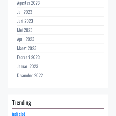
Agustus 2023
Juli 2023
Juni 2023
Mei 2023
April 2023
Maret 2023
Februari 2023
Januari 2023
Desember 2022
Trending
judi slot