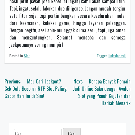
hasil jerih payah (dan keberuntungan) kamu akan sampai utuh.
Tapi, ingat, selalu lakukan due diligence. Jangan mudah tergiur
satu fitur saja, tapi pertimbangkan secara keseluruhan mulai
dari keamanan, koleksi game, hingga layanan pelanggan.
Dengan begitu, sesi spin-mu nggak cuma seru, tapi juga aman
dan menguntungkan. Selamat mencoba dan semoga
jackpotannya sering mampir!
Posted in
Slot
Tagged
link slot asli
Navigasi
Previous:
Mau Cari Jackpot?
Next:
Kenapa Banyak Pemain
pos
Cek Dulu Bocoran RTP Slot Paling
Judi Online Suka dengan Avalon
Gacor Hari Ini di Sini!
Slot yang Penuh Kejutan dan
Hadiah Menarik
Cari