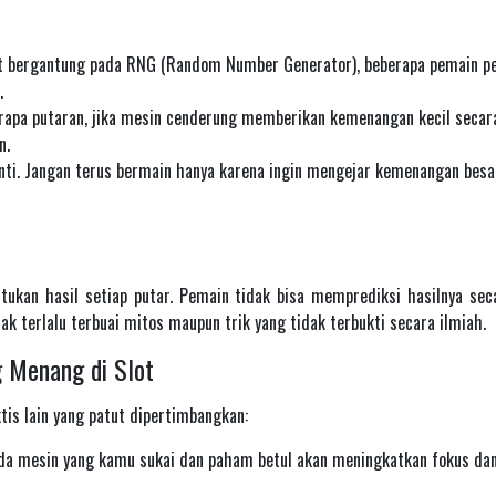
ot bergantung pada RNG (Random Number Generator), beberapa pemain p
.
rapa putaran, jika mesin cenderung memberikan kemenangan kecil secar
n.
nti. Jangan terus bermain hanya karena ingin mengejar kemenangan besa
ukan hasil setiap putar. Pemain tidak bisa memprediksi hasilnya s
k terlalu terbuai mitos maupun trik yang tidak terbukti secara ilmiah.
 Menang di Slot
ktis lain yang patut dipertimbangkan:
pada mesin yang kamu sukai dan paham betul akan meningkatkan fokus d