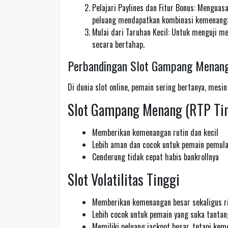
Pelajari Paylines dan Fitur Bonus: Menguasai
peluang mendapatkan kombinasi kemenang
Mulai dari Taruhan Kecil: Untuk menguji me
secara bertahap.
Perbandingan Slot Gampang Menang d
Di dunia slot online, pemain sering bertanya, mesi
Slot Gampang Menang (RTP Ting
Memberikan kemenangan rutin dan kecil
Lebih aman dan cocok untuk pemain pemul
Cenderung tidak cepat habis bankrollnya
Slot Volatilitas Tinggi
Memberikan kemenangan besar sekaligus ri
Lebih cocok untuk pemain yang suka tantan
Memiliki peluang jackpot besar, tetapi kem