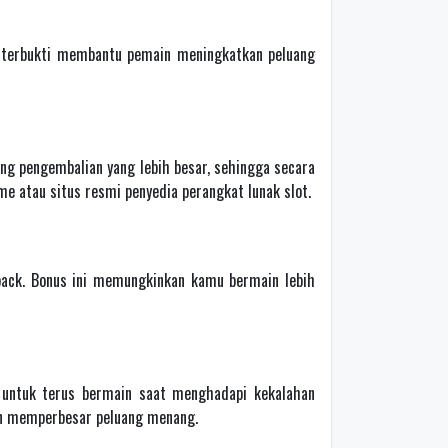
h terbukti membantu pemain meningkatkan peluang
ng pengembalian yang lebih besar, sehingga secara
e atau situs resmi penyedia perangkat lunak slot.
back. Bonus ini memungkinkan kamu bermain lebih
a untuk terus bermain saat menghadapi kekalahan
dan memperbesar peluang menang.