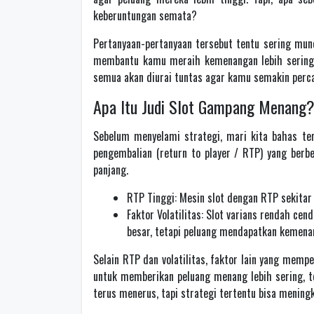
keberuntungan semata?
Pertanyaan-pertanyaan tersebut tentu sering munc
membantu kamu meraih kemenangan lebih sering di
semua akan diurai tuntas agar kamu semakin perca
Apa Itu Judi Slot Gampang Menang?
Sebelum menyelami strategi, mari kita bahas te
pengembalian (return to player / RTP) yang berb
panjang.
RTP Tinggi: Mesin slot dengan RTP sekita
Faktor Volatilitas: Slot varians rendah ce
besar, tetapi peluang mendapatkan kemenan
Selain RTP dan volatilitas, faktor lain yang me
untuk memberikan peluang menang lebih sering, t
terus menerus, tapi strategi tertentu bisa mening