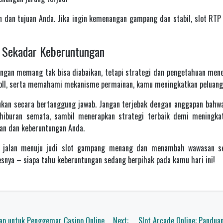
n dan tujuan Anda. Jika ingin kemenangan gampang dan stabil, slot RTP t
 Sekadar Keberuntungan
ngan memang tak bisa diabaikan, tetapi strategi dan pengetahuan mene
roll, serta memahami mekanisme permainan, kamu meningkatkan peluang
akukan secara bertanggung jawab. Jangan terjebak dengan anggapan bahw
 hiburan semata, sambil menerapkan strategi terbaik demi meningkat
aan dan keberuntungan Anda.
alan menuju judi slot gampang menang dan menambah wawasan sert
esnya – siapa tahu keberuntungan sedang berpihak pada kamu hari ini!
ap untuk Penggemar Casino Online
Next:
Slot Arcade Online: Pandu