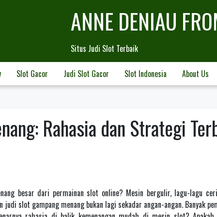
ANNE DENIAU FRO
Situs Judi Slot Terbaik
y
Slot Gacor
Judi Slot Gacor
Slot Indonesia
About Us
nang: Rahasia dan Strategi Ter
ang besar dari permainan slot online? Mesin bergulir, lagu-lagu cer
n judi slot gampang menang bukan lagi sekadar angan-angan. Banyak pe
benarnya rahasia di balik kemenangan mudah di mesin slot? Apakah 