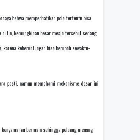
ercaya bahwa memperhatikan pola tertentu bisa
a rutin, kemungkinan besar mesin tersebut sedang
r, karena keberuntungan bisa berubah sewaktu-
ecara pasti, namun memahami mekanisme dasar ini
an kenyamanan bermain sehingga peluang menang