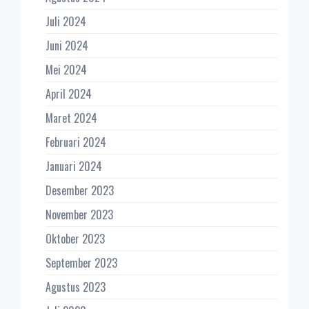
Juli 2024
Juni 2024
Mei 2024
April 2024
Maret 2024
Februari 2024
Januari 2024
Desember 2023
November 2023
Oktober 2023
September 2023
Agustus 2023