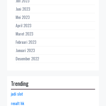
Juli 2023
Juni 2023
Mei 2023
April 2023
Maret 2023
Februari 2023
Januari 2023
Desember 2022
Trending
judi slot
result hk