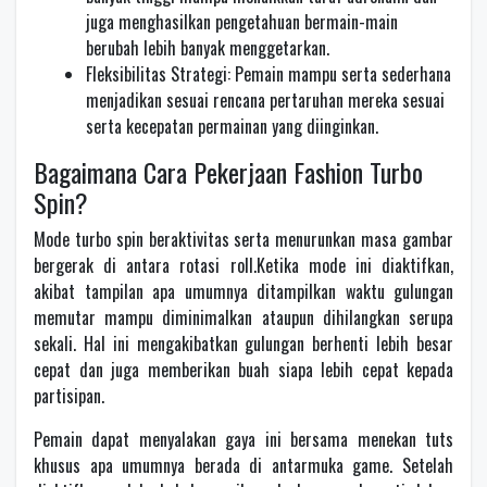
juga menghasilkan pengetahuan bermain-main
berubah lebih banyak menggetarkan.
Fleksibilitas Strategi: Pemain mampu serta sederhana
menjadikan sesuai rencana pertaruhan mereka sesuai
serta kecepatan permainan yang diinginkan.
Bagaimana Cara Pekerjaan Fashion Turbo
Spin?
Mode turbo spin beraktivitas serta menurunkan masa gambar
bergerak di antara rotasi roll.Ketika mode ini diaktifkan,
akibat tampilan apa umumnya ditampilkan waktu gulungan
memutar mampu diminimalkan ataupun dihilangkan serupa
sekali. Hal ini mengakibatkan gulungan berhenti lebih besar
cepat dan juga memberikan buah siapa lebih cepat kepada
partisipan.
Pemain dapat menyalakan gaya ini bersama menekan tuts
khusus apa umumnya berada di antarmuka game. Setelah