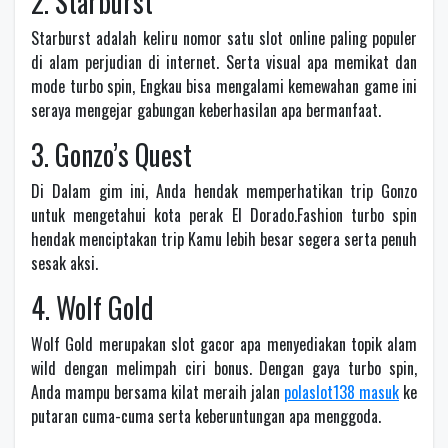
2. Starburst
Starburst adalah keliru nomor satu slot online paling populer
di alam perjudian di internet. Serta visual apa memikat dan
mode turbo spin, Engkau bisa mengalami kemewahan game ini
seraya mengejar gabungan keberhasilan apa bermanfaat.
3. Gonzo’s Quest
Di Dalam gim ini, Anda hendak memperhatikan trip Gonzo
untuk mengetahui kota perak El Dorado.Fashion turbo spin
hendak menciptakan trip Kamu lebih besar segera serta penuh
sesak aksi.
4. Wolf Gold
Wolf Gold merupakan slot gacor apa menyediakan topik alam
wild dengan melimpah ciri bonus. Dengan gaya turbo spin,
Anda mampu bersama kilat meraih jalan
polaslot138 masuk
ke
putaran cuma-cuma serta keberuntungan apa menggoda.