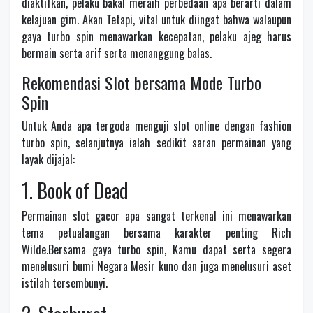
diaktifkan, pelaku bakal meraih perbedaan apa berarti dalam
kelajuan gim. Akan Tetapi, vital untuk diingat bahwa walaupun
gaya turbo spin menawarkan kecepatan, pelaku ajeg harus
bermain serta arif serta menanggung balas.
Rekomendasi Slot bersama Mode Turbo
Spin
Untuk Anda apa tergoda menguji slot online dengan fashion
turbo spin, selanjutnya ialah sedikit saran permainan yang
layak dijajal:
1. Book of Dead
Permainan slot gacor apa sangat terkenal ini menawarkan
tema petualangan bersama karakter penting Rich
Wilde.Bersama gaya turbo spin, Kamu dapat serta segera
menelusuri bumi Negara Mesir kuno dan juga menelusuri aset
istilah tersembunyi.