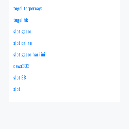
togel terpercaya
togel hk
slot gacor
slot online
slot gacor hari ini
dewa303
slot 88
slot