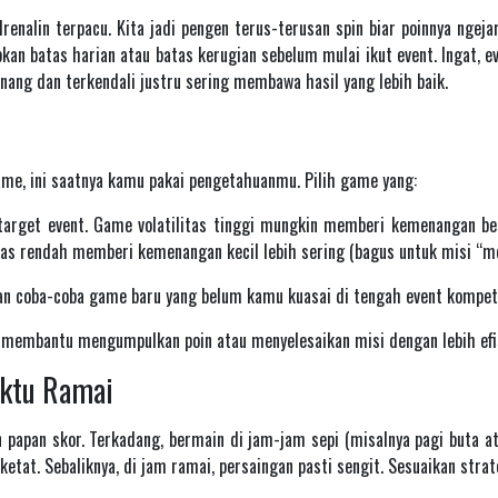
drenalin terpacu. Kita jadi pengen terus-terusan spin biar poinnya ngeja
an batas harian atau batas kerugian sebelum mulai ikut event. Ingat, ev
nang dan terkendali justru sering membawa hasil yang lebih baik.
e, ini saatnya kamu pakai pengetahuanmu. Pilih game yang:
n target event. Game volatilitas tinggi mungkin memberi kemenangan b
litas rendah memberi kemenangan kecil lebih sering (bagus untuk misi “me
gan coba-coba game baru yang belum kamu kuasai di tengah event kompeti
isa membantu mengumpulkan poin atau menyelesaikan misi dengan lebih efi
aktu Ramai
 papan skor. Terkadang, bermain di jam-jam sepi (misalnya pagi buta 
ketat. Sebaliknya, di jam ramai, persaingan pasti sengit. Sesuaikan strat