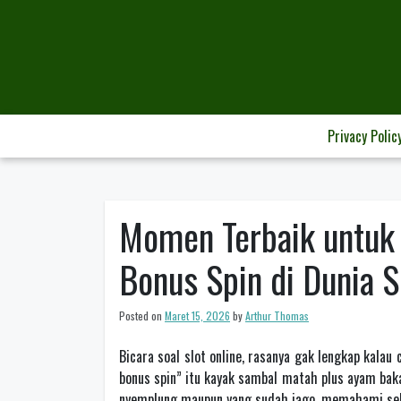
Skip
to
content
Privacy Polic
Momen Terbaik untuk
Bonus Spin di Dunia S
Posted on
Maret 15, 2026
by
Arthur Thomas
Bicara soal slot online, rasanya gak lengkap kalau
bonus spin” itu kayak sambal matah plus ayam baka
nyemplung maupun yang sudah jago, memahami seluk-