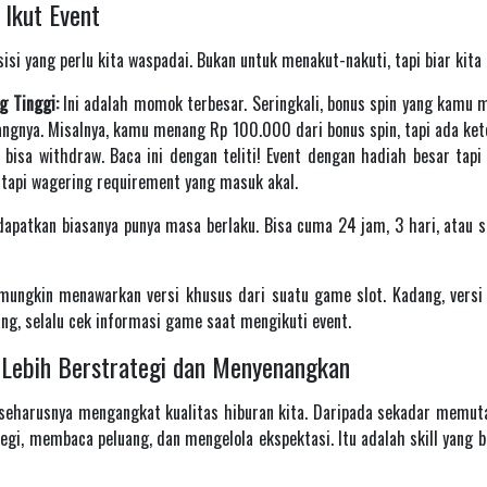
 Ikut Event
sisi yang perlu kita waspadai. Bukan untuk menakut-nakuti, tapi biar kit
g Tinggi:
Ini adalah momok terbesar. Seringkali, bonus spin yang kamu 
ngnya. Misalnya, kamu menang Rp 100.000 dari bonus spin, tapi ada ket
bisa withdraw. Baca ini dengan teliti! Event dengan hadiah besar tapi
l tapi wagering requirement yang masuk akal.
apatkan biasanya punya masa berlaku. Bisa cuma 24 jam, 3 hari, atau 
ungkin menawarkan versi khusus dari suatu game slot. Kadang, versi i
rang, selalu cek informasi game saat mengikuti event.
Lebih Berstrategi dan Menyenangkan
n seharusnya mengangkat kualitas hiburan kita. Daripada sekadar memut
ategi, membaca peluang, dan mengelola ekspektasi. Itu adalah skill yang b