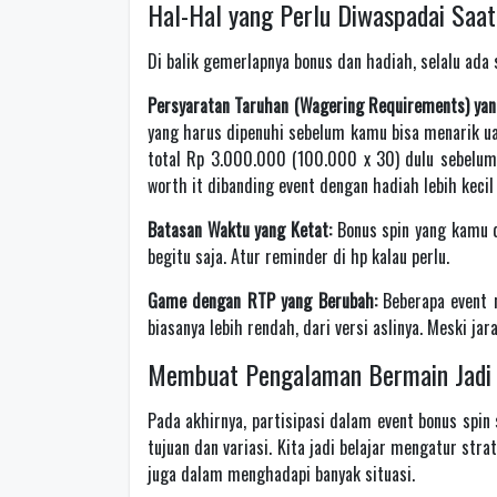
Hal-Hal yang Perlu Diwaspadai Saat
Di balik gemerlapnya bonus dan hadiah, selalu ada 
Persyaratan Taruhan (Wagering Requirements) yan
yang harus dipenuhi sebelum kamu bisa menarik ua
total Rp 3.000.000 (100.000 x 30) dulu sebelum 
worth it dibanding event dengan hadiah lebih keci
Batasan Waktu yang Ketat:
Bonus spin yang kamu d
begitu saja. Atur reminder di hp kalau perlu.
Game dengan RTP yang Berubah:
Beberapa event m
biasanya lebih rendah, dari versi aslinya. Meski ja
Membuat Pengalaman Bermain Jadi 
Pada akhirnya, partisipasi dalam event bonus spi
tujuan dan variasi. Kita jadi belajar mengatur str
juga dalam menghadapi banyak situasi.