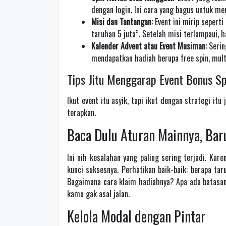
dengan login. Ini cara yang bagus untuk 
Misi dan Tantangan:
Event ini mirip sepert
taruhan 5 juta”. Setelah misi terlampaui, 
Kalender Advent atau Event Musiman:
Serin
mendapatkan hadiah berupa free spin, multip
Tips Jitu Menggarap Event Bonus Sp
Ikut event itu asyik, tapi ikut dengan strategi i
terapkan.
Baca Dulu Aturan Mainnya, Bar
Ini nih kesalahan yang paling sering terjadi. Kar
kunci suksesnya. Perhatikan baik-baik: berapa t
Bagaimana cara klaim hadiahnya? Apa ada batasan
kamu gak asal jalan.
Kelola Modal dengan Pintar