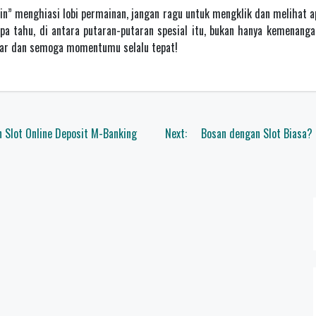
Spin” menghiasi lobi permainan, jangan ragu untuk mengklik dan melihat 
pa tahu, di antara putaran-putaran spesial itu, bukan hanya kemenang
tar dan semoga momentumu selalu tepat!
n Slot Online Deposit M-Banking
Next:
Bosan dengan Slot Biasa?