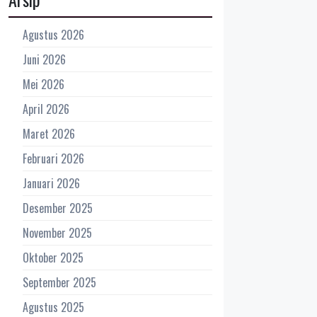
Agustus 2026
Juni 2026
Mei 2026
April 2026
Maret 2026
Februari 2026
Januari 2026
Desember 2025
November 2025
Oktober 2025
September 2025
Agustus 2025