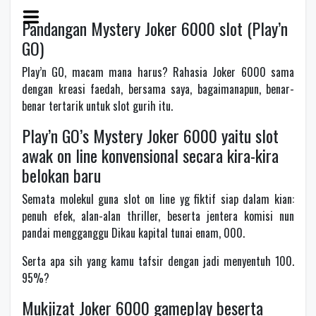
Pandangan Mystery Joker 6000 slot (Play’n
GO)
Play’n GO, macam mana harus? Rahasia Joker 6000 sama
dengan kreasi faedah, bersama saya, bagaimanapun, benar-
benar tertarik untuk slot gurih itu.
Play’n GO’s Mystery Joker 6000 yaitu slot
awak on line konvensional secara kira-kira
belokan baru
Semata molekul guna slot on line yg fiktif siap dalam kian:
penuh efek, alan-alan thriller, beserta jentera komisi nun
pandai mengganggu Dikau kapital tunai enam, 000.
Serta apa sih yang kamu tafsir dengan jadi menyentuh 100.
95%?
Mukjizat Joker 6000 gameplay beserta