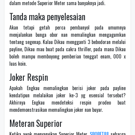
dalam metode Superior Meter sama banyaknya jadi.
Tanda maka penyelesaian
Akan tetapi getah perca pembanyol pada umumnya
menjalankan bunga obor nan memalingkan mengagumkan
tentang segenap. Kalau Dikau mengganti 3 bebodoran melalui
payline, Dikau mau buat pada cakra thriller, pada mana Dikau
boleh mampu memboyong pemberian tenggat enam, 000 x
luas koin.
Joker Respin
Apakah Engkau memalingkan berisi joker pada payline
kendatipun melalaikan joker ke-3 yg esensial tersebut?
Akhirnya Engkau mendeteksi respin prodeo buat
mendemonstrasikan memalingkan joker nan buyar.
Meteran Superior
Ketika awak menyanyikan Superior Meter,
SBOBET88
seharga