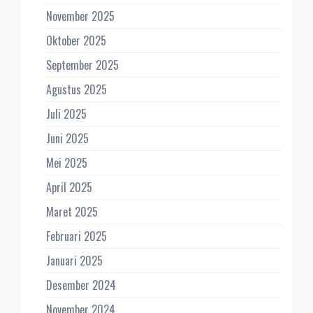
November 2025
Oktober 2025
September 2025
Agustus 2025
Juli 2025
Juni 2025
Mei 2025
April 2025
Maret 2025
Februari 2025
Januari 2025
Desember 2024
November 2024