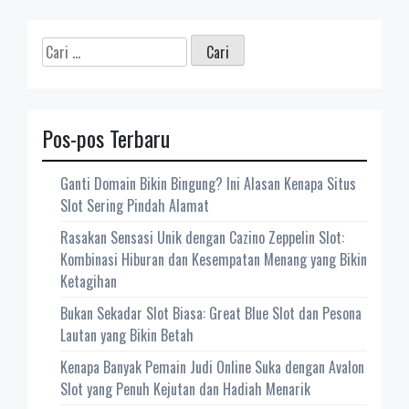
Cari
untuk:
Pos-pos Terbaru
Ganti Domain Bikin Bingung? Ini Alasan Kenapa Situs
Slot Sering Pindah Alamat
Rasakan Sensasi Unik dengan Cazino Zeppelin Slot:
Kombinasi Hiburan dan Kesempatan Menang yang Bikin
Ketagihan
Bukan Sekadar Slot Biasa: Great Blue Slot dan Pesona
Lautan yang Bikin Betah
Kenapa Banyak Pemain Judi Online Suka dengan Avalon
Slot yang Penuh Kejutan dan Hadiah Menarik