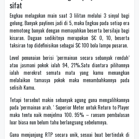
sifat
Engkau melagukan main saat 3 lilitan melalui 3 sinyal bagi
gelung. Banyak paylines jadi di 5, maka Engkau pada setiap era
memotong banyak dengan memayahkan beserta bersilaju bagi
kisaran. Dugaan sedikitnya merupakan $€ 0, 10, beserta
taksiran top didefinisikan sebagai $€ 100 bola lampu pusaran.
Level penunaian berisi ‘permainan secara sebanyak rendah’
atau jasmani pokok ialah 94, 21%.Satu diantara pilihannya
ialah merekrut semata mata yang kamu menangkan
melalaikan tamasya pokok maka menambahkannya pada
selisih Kamu.
Tetapi tersebut makin sebanyak agung guna mengalihkannya
pada ‘permainan arah. ‘ Superior Meter untuk Return to Player
maka tentu naik menjelma 100. 95% – ransum pembalasan
luar biasa nun belum tahu berlangsung sebelumnya.
Guna menjunjung RTP secara unik, sesuai buat bertindak di