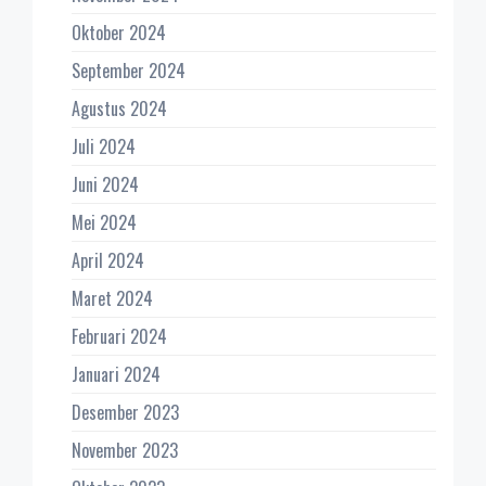
Oktober 2024
September 2024
Agustus 2024
Juli 2024
Juni 2024
Mei 2024
April 2024
Maret 2024
Februari 2024
Januari 2024
Desember 2023
November 2023