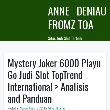
Skip
ANNE DENIAU
to
content
FROMZ TOA
Situs Judi Slot Terbaik
Mystery Joker 6000 Playn
Go Judi Slot TopTrend
International > Analisis
and Panduan
Posted on
September 7, 2023
by
Arthur Thomas