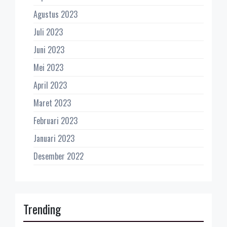
Agustus 2023
Juli 2023
Juni 2023
Mei 2023
April 2023
Maret 2023
Februari 2023
Januari 2023
Desember 2022
Trending