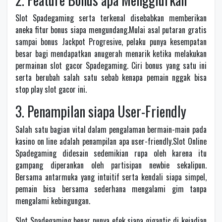
Slot Spadegaming serta terkenal disebabkan memberikan
aneka fitur bonus siapa mengundang.Mulai asal putaran gratis
sampai bonus Jackpot Progresive, pelaku punya kesempatan
besar bagi mendapatkan anugerah menarik ketika melakukan
permainan slot gacor Spadegaming. Ciri bonus yang satu ini
serta berubah salah satu sebab kenapa pemain nggak bisa
stop play slot gacor ini.
3. Penampilan siapa User-Friendly
Salah satu bagian vital dalam pengalaman bermain-main pada
kasino on line adalah penampilan apa user-friendly.Slot Online
Spadegaming didesain sedemikian rupa oleh karena itu
gampang diperankan oleh partisipan newbie sekalipun.
Bersama antarmuka yang intuitif serta kendali siapa simpel,
pemain bisa bersama sederhana mengalami gim tanpa
mengalami kebingungan.
Slot Spadegaming benar punya efek siapa gigantic di kejadian