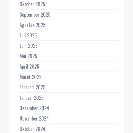
Oktober 2025
September 2025
Agustus 2025
Juli 2025
Juni 2025
Mei 2025
April 2025
Maret 2025
Februari 2025
Januari 2025
Desember 2024
November 2024
Oktober 2024