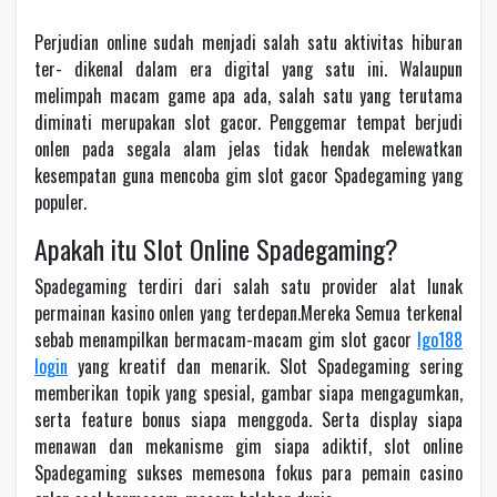
Perjudian online sudah menjadi salah satu aktivitas hiburan
ter- dikenal dalam era digital yang satu ini. Walaupun
melimpah macam game apa ada, salah satu yang terutama
diminati merupakan slot gacor. Penggemar tempat berjudi
onlen pada segala alam jelas tidak hendak melewatkan
kesempatan guna mencoba gim slot gacor Spadegaming yang
populer.
Apakah itu Slot Online Spadegaming?
Spadegaming terdiri dari salah satu provider alat lunak
permainan kasino onlen yang terdepan.Mereka Semua terkenal
sebab menampilkan bermacam-macam gim slot gacor
lgo188
login
yang kreatif dan menarik. Slot Spadegaming sering
memberikan topik yang spesial, gambar siapa mengagumkan,
serta feature bonus siapa menggoda. Serta display siapa
menawan dan mekanisme gim siapa adiktif, slot online
Spadegaming sukses memesona fokus para pemain casino