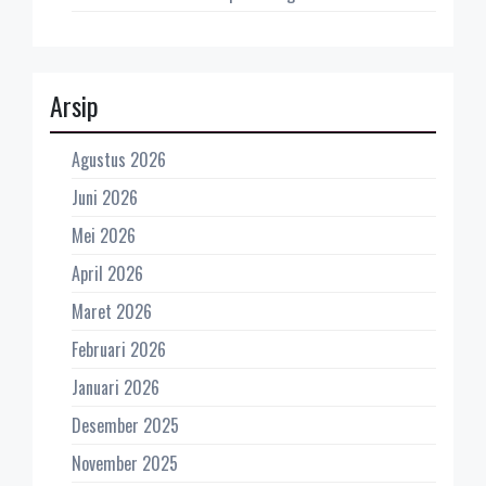
Arsip
Agustus 2026
Juni 2026
Mei 2026
April 2026
Maret 2026
Februari 2026
Januari 2026
Desember 2025
November 2025