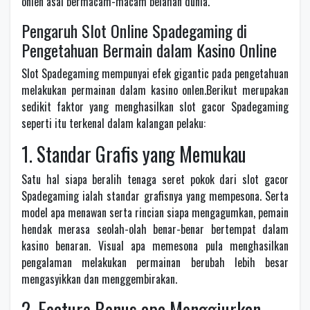
onlen asal bermacam-macam belahan dunia.
Pengaruh Slot Online Spadegaming di
Pengetahuan Bermain dalam Kasino Online
Slot Spadegaming mempunyai efek gigantic pada pengetahuan
melakukan permainan dalam kasino onlen.Berikut merupakan
sedikit faktor yang menghasilkan slot gacor Spadegaming
seperti itu terkenal dalam kalangan pelaku:
1. Standar Grafis yang Memukau
Satu hal siapa beralih tenaga seret pokok dari slot gacor
Spadegaming ialah standar grafisnya yang mempesona. Serta
model apa menawan serta rincian siapa mengagumkan, pemain
hendak merasa seolah-olah benar-benar bertempat dalam
kasino benaran. Visual apa memesona pula menghasilkan
pengalaman melakukan permainan berubah lebih besar
mengasyikkan dan menggembirakan.
2. Feature Bonus apa Menggiurkan