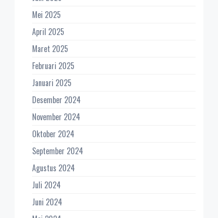
Mei 2025
April 2025
Maret 2025
Februari 2025
Januari 2025
Desember 2024
November 2024
Oktober 2024
September 2024
Agustus 2024
Juli 2024
Juni 2024