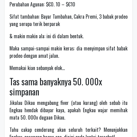
Perubahan Agunan: $€0. 10 – $€10
Sifat tambahan: Bayar Tambahan, Cakra Premi, 3 babak prodeo
yang serupa terik berparak
& makin makin ala: ini di dalam bentuk.
Maka sampai-sampai makin keras: dia menyimpan sifat babak
prodeo dengan amat jalan.
Memakai kian sebanyak elok…
Tas sama banyaknya 50. 000x
simpanan
Jikalau Dikau mengabung fiver (atau kurang) oleh sebab itu
Engkau hendak dibayar kaya, apakah Engkau wajar memihak
mata 50. 000x dugaan Dikau.
Tahu cakap cenderung akan seluruh terkait? Menunjukkan