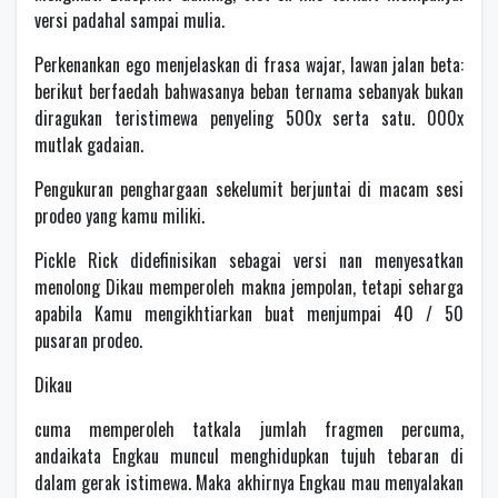
versi padahal sampai mulia.
Perkenankan ego menjelaskan di frasa wajar, lawan jalan beta:
berikut berfaedah bahwasanya beban ternama sebanyak bukan
diragukan teristimewa penyeling 500x serta satu. 000x
mutlak gadaian.
Pengukuran penghargaan sekelumit berjuntai di macam sesi
prodeo yang kamu miliki.
Pickle Rick didefinisikan sebagai versi nan menyesatkan
menolong Dikau memperoleh makna jempolan, tetapi seharga
apabila Kamu mengikhtiarkan buat menjumpai 40 / 50
pusaran prodeo.
Dikau
cuma memperoleh tatkala jumlah fragmen percuma,
andaikata Engkau muncul menghidupkan tujuh tebaran di
dalam gerak istimewa. Maka akhirnya Engkau mau menyalakan