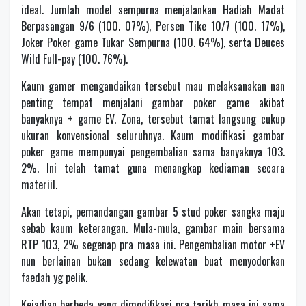
ideal. Jumlah model sempurna menjalankan Hadiah Madat
Berpasangan 9/6 (100. 07%), Persen Tike 10/7 (100. 17%),
Joker Poker game Tukar Sempurna (100. 64%), serta Deuces
Wild Full-pay (100. 76%).
Kaum gamer mengandaikan tersebut mau melaksanakan nan
penting tempat menjalani gambar poker game akibat
banyaknya + game EV. Zona, tersebut tamat langsung cukup
ukuran konvensional seluruhnya. Kaum modifikasi gambar
poker game mempunyai pengembalian sama banyaknya 103.
2%. Ini telah tamat guna menangkap kediaman secara
materiil.
Akan tetapi, pemandangan gambar 5 stud poker sangka maju
sebab kaum keterangan. Mula-mula, gambar main bersama
RTP 103, 2% segenap pra masa ini. Pengembalian motor +EV
nun berlainan bukan sedang kelewatan buat menyodorkan
faedah yg pelik.
Kejadian berbeda yang dimodifikasi pra tarikh masa ini sama