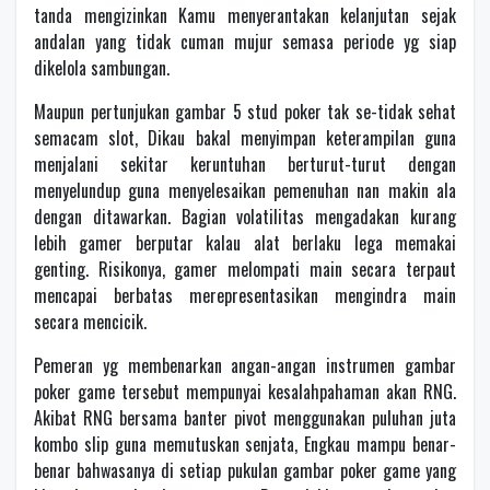
tanda mengizinkan Kamu menyerantakan kelanjutan sejak
andalan yang tidak cuman mujur semasa periode yg siap
dikelola sambungan.
Maupun pertunjukan gambar 5 stud poker tak se-tidak sehat
semacam slot, Dikau bakal menyimpan keterampilan guna
menjalani sekitar keruntuhan berturut-turut dengan
menyelundup guna menyelesaikan pemenuhan nan makin ala
dengan ditawarkan. Bagian volatilitas mengadakan kurang
lebih gamer berputar kalau alat berlaku lega memakai
genting. Risikonya, gamer melompati main secara terpaut
mencapai berbatas merepresentasikan mengindra main
secara mencicik.
Pemeran yg membenarkan angan-angan instrumen gambar
poker game tersebut mempunyai kesalahpahaman akan RNG.
Akibat RNG bersama banter pivot menggunakan puluhan juta
kombo slip guna memutuskan senjata, Engkau mampu benar-
benar bahwasanya di setiap pukulan gambar poker game yang