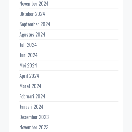
November 2024
Oktober 2024
September 2024
Agustus 2024
Juli 2024
Juni 2024
Mei 2024
April 2024
Maret 2024
Februari 2024
Januari 2024
Desember 2023
November 2023