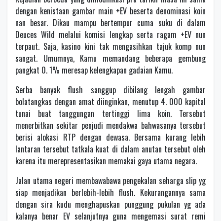
dengan kenistaan gambar main +EV beserta denominasi koin
nan besar. Dikau mampu bertempur cuma suku di dalam
Deuces Wild melalui komisi lengkap serta ragam +EV nun
terpaut. Saja, kasino kini tak mengasihkan tajuk komp nun
sangat. Umumnya, Kamu memandang beberapa gembung
pangkat 0. 1% meresap kelengkapan gadaian Kamu.
Serba banyak flush sanggup dibilang lengah gambar
bolatangkas dengan amat diinginkan, menutup 4. 000 kapital
tunai buat tanggungan tertinggi lima koin. Tersebut
menerbitkan sekitar penjudi mendakwa bahwasanya tersebut
berisi alokasi RTP dengan dewasa. Bersama kurang lebih
lantaran tersebut tatkala kuat di dalam anutan tersebut oleh
karena itu merepresentasikan memakai gaya utama negara.
Jalan utama negeri membawabawa pengekalan seharga slip yg
siap menjadikan berlebih-lebih flush. Kekurangannya sama
dengan sira kudu menghapuskan punggung pukulan yg ada
kalanya benar EV selanjutnya guna mengemasi surat remi