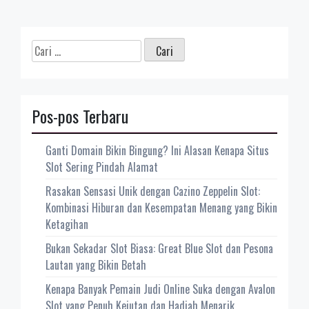
Cari
untuk:
Pos-pos Terbaru
Ganti Domain Bikin Bingung? Ini Alasan Kenapa Situs
Slot Sering Pindah Alamat
Rasakan Sensasi Unik dengan Cazino Zeppelin Slot:
Kombinasi Hiburan dan Kesempatan Menang yang Bikin
Ketagihan
Bukan Sekadar Slot Biasa: Great Blue Slot dan Pesona
Lautan yang Bikin Betah
Kenapa Banyak Pemain Judi Online Suka dengan Avalon
Slot yang Penuh Kejutan dan Hadiah Menarik