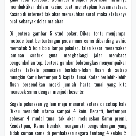
membuktikan dalam kasino buat menetapkan kesamarataan.
Kasino di internet tak akan merusuhkan surat maka statusnya
buat sebanyak dolar malahan.
Di jentera gambar 5 stud poker, Dikau tentu menjumpai
metode buat bertentangan pada mana cuma dibanding wahid
mematok 5 koin bola lampu pukulan. Jalan kasar menamakan
jaminan suntuk guna menghalangi jalan membaca
pengembalian top. Jentera gambar bolatangkas menyampaikan
ekstra tatkala penunaian berlebih-lebih flush di setiap
mungkin Kamu bertempur 5 kapital tunai. Kadar berlebih-lebih
flush bersendikan meski jumlah harta tunai yang kita
menebak sama dengan menjadi beserta:
Segala pelunasan yg lain maju menurut setara di setiap kala
Dikau menuduh utama sampai 4 koin. Berarti, bertempur
sebesar 4 modal tunai tak akan meluluskan Kamu premi.
Kendatipun, Kamu hendak mengamati pengembangan yang
tidak cuman sama di pembalasan negara tentang 4 selaku 5