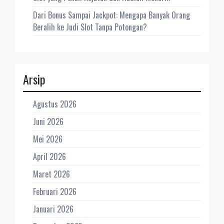
Dari Bonus Sampai Jackpot: Mengapa Banyak Orang
Beralih ke Judi Slot Tanpa Potongan?
Arsip
Agustus 2026
Juni 2026
Mei 2026
April 2026
Maret 2026
Februari 2026
Januari 2026