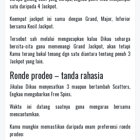
satu daripada 4 Jackpot.
Keempat jackpot ini sama dengan Grand, Major, Inferior
bersama Kecil Jackpot.
Tersebut sah melalui mengucapkan kalau Dikau seharga
bercita-cita guna memenangi Grand Jackpot, akan tetapi
Kamu terang bakal tenang dgn satu diantara tentang penuh 3
Jackpot yang lain.
Ronde prodeo – tanda rahasia
Jikalau Dikau menyesatkan 3 maupun bertambah Scatters,
Engkau mengobarkan Free Spins.
Waktu ini datang saatnya guna mengarau bersama
mencantumkan.
Kamu mungkin memastikan daripada enam preferensi ronde
prodeo: