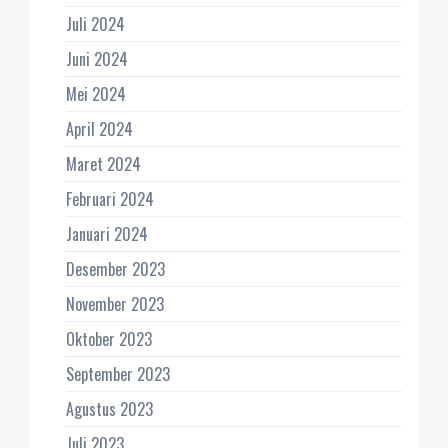
Juli 2024
Juni 2024
Mei 2024
April 2024
Maret 2024
Februari 2024
Januari 2024
Desember 2023
November 2023
Oktober 2023
September 2023
Agustus 2023
Juli 2023