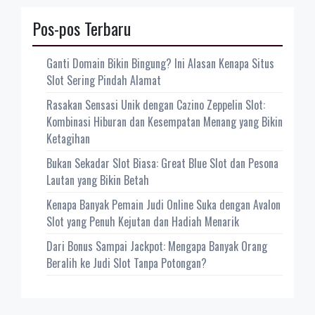
Pos-pos Terbaru
Ganti Domain Bikin Bingung? Ini Alasan Kenapa Situs
Slot Sering Pindah Alamat
Rasakan Sensasi Unik dengan Cazino Zeppelin Slot:
Kombinasi Hiburan dan Kesempatan Menang yang Bikin
Ketagihan
Bukan Sekadar Slot Biasa: Great Blue Slot dan Pesona
Lautan yang Bikin Betah
Kenapa Banyak Pemain Judi Online Suka dengan Avalon
Slot yang Penuh Kejutan dan Hadiah Menarik
Dari Bonus Sampai Jackpot: Mengapa Banyak Orang
Beralih ke Judi Slot Tanpa Potongan?