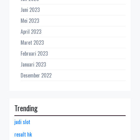
Juni 2023
Mei 2023
April 2023
Maret 2023
Februari 2023
Januari 2023
Desember 2022
Trending
judi slot
result hk