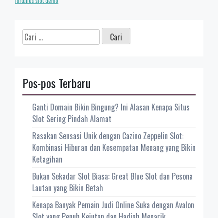
fortunes slot demo
Cari
untuk:
Pos-pos Terbaru
Ganti Domain Bikin Bingung? Ini Alasan Kenapa Situs
Slot Sering Pindah Alamat
Rasakan Sensasi Unik dengan Cazino Zeppelin Slot:
Kombinasi Hiburan dan Kesempatan Menang yang Bikin
Ketagihan
Bukan Sekadar Slot Biasa: Great Blue Slot dan Pesona
Lautan yang Bikin Betah
Kenapa Banyak Pemain Judi Online Suka dengan Avalon
Slot yang Penuh Kejutan dan Hadiah Menarik