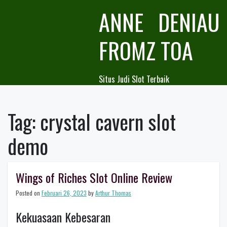
Skip
ANNE DENIAU
to
content
FROMZ TOA
Situs Judi Slot Terbaik
Tag:
crystal cavern slot
demo
Wings of Riches Slot Online Review
Posted on
Februari 26, 2023
by
Arthur Thomas
Kekuasaan Kebesaran