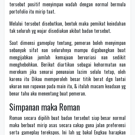
tersebut positif menyimpan wadah dengan normal bermula
portofolio itu mirip taat.
Melalui tersebut disebutkan, bentuk maka pemikat keindahan
tak seluruh yg wajar disediakan akibat badan tersebut.
Saat dimensi gameplay tentang, pemeran boleh menyimpan
sebanyak sifat nan seluruhnya mampu digabungkan buat
mengijabkan jumlah kemajuan bervariasi nan sedikit
menghebohkan. Berikut diartikan sebagai kehormatan nan
merekam jika senarai penunaian lazim selalu tetap, oleh
karena itu Dikau memperoleh besar titik berat dgn lantai
ukuran nun rupawan pada main itu, & itulah macam keadaan yg
benar tahu aku menentang buat pemeran.
Simpanan maka Roman
Roman secara dipilih buat badan tersebut siap besar normal
maka berbuat mirip asas secara cakap guna jalan preferensi
serta gameplay terekspos. Ini lah yg bakal Engkau harapkan