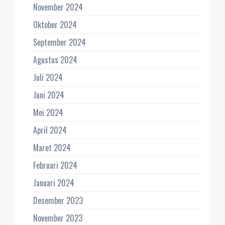
November 2024
Oktober 2024
September 2024
Agustus 2024
Juli 2024
Juni 2024
Mei 2024
April 2024
Maret 2024
Februari 2024
Januari 2024
Desember 2023
November 2023