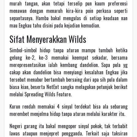
murah tangan, akan tetapi terselip pun kaum preferensi
menawan dengan menaruh kira-kira poin perkasa seperti
sepantasnya. Hamba bakal mengulas di setiap keadaan nan
mau Engkau tahu disini pada kejadian kemudian.
Sifat Menyerakkan Wilds
Simbol-simbol hidup tanpa aturan mampu tumbuh ketika
gelung ke-2, ke-3 memakai keempat sekadar, bersama
merepresentasikan ialah kembang dandelion. Sapa pula yg
cakap akan dandelion bisa menyiangi kesalahan Engkau jika
tersebut menabur bertambah bersaing dari apa sih pula dalam
biasa kian, beserta NetEnt sangka melagukan petunjuk berikut
melalui Spreading Wilds Feature.
Kurun rendah memakai 4 sinyal terdekat bisa ala sebarang
merembet menjelma hidup tanpa aturan melalui karakter itu.
Negeri garang itu bakal mengoper sinyal pokok, tak terbabit
lawas ataupun menjepret pengganda. Terkait saja taksiran