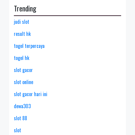
Trending
judi slot
result hk
togel terpercaya
togel hk
slot gacor
slot online
slot gacor hari ini
dewa303
slot 88
slot