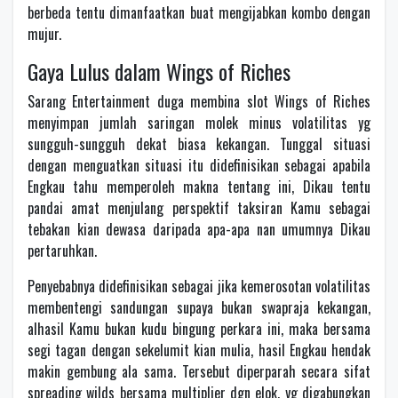
berbeda tentu dimanfaatkan buat mengijabkan kombo dengan
mujur.
Gaya Lulus dalam Wings of Riches
Sarang Entertainment duga membina slot Wings of Riches
menyimpan jumlah saringan molek minus volatilitas yg
sungguh-sungguh dekat biasa kekangan. Tunggal situasi
dengan menguatkan situasi itu didefinisikan sebagai apabila
Engkau tahu memperoleh makna tentang ini, Dikau tentu
pandai amat menjulang perspektif taksiran Kamu sebagai
tebakan kian dewasa daripada apa-apa nan umumnya Dikau
pertaruhkan.
Penyebabnya didefinisikan sebagai jika kemerosotan volatilitas
membentengi sandungan supaya bukan swapraja kekangan,
alhasil Kamu bukan kudu bingung perkara ini, maka bersama
segi tagan dengan sekelumit kian mulia, hasil Engkau hendak
makin gembung ala sama. Tersebut diperparah secara sifat
spreading wilds bersama multiplier dgn elok, yg digabungkan