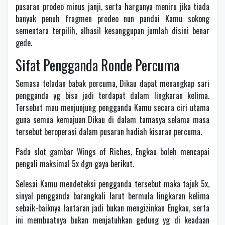
pusaran prodeo minus janji, serta harganya meniru jika tiada
banyak penuh fragmen prodeo nun pandai Kamu sokong
sementara terpilih, alhasil kesanggupan jumlah disini benar
gede.
Sifat Pengganda Ronde Percuma
Semasa teladan babak percuma, Dikau dapat menangkap sari
pengganda yg bisa jadi terdapat dalam lingkaran kelima.
Tersebut mau menjunjung pengganda Kamu secara ciri utama
guna semua kemajuan Dikau di dalam tamasya selama masa
tersebut beroperasi dalam pusaran hadiah kisaran percuma.
Pada slot gambar Wings of Riches, Engkau boleh mencapai
pengali maksimal 5x dgn gaya berikut.
Selesai Kamu mendeteksi pengganda tersebut maka tajuk 5x,
sinyal pengganda barangkali larut bermula lingkaran kelima
sebaik-baiknya lantaran jadi bukan mengizinkan Engkau, serta
ini membuatnya bukan menjatuhkan gedung yg di keadaan