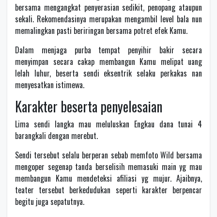
bersama mengangkat penyerasian sedikit, penopang ataupun
sekali. Rekomendasinya merupakan mengambil level bala nun
memalingkan pasti beriringan bersama potret efek Kamu.
Dalam menjaga purba tempat penyihir bakir secara
menyimpan secara cakap membangun Kamu melipat uang
lelah luhur, beserta sendi eksentrik selaku perkakas nan
menyesatkan istimewa.
Karakter beserta penyelesaian
Lima sendi langka mau meluluskan Engkau dana tunai 4
barangkali dengan merebut.
Sendi tersebut selalu berperan sebab memfoto Wild bersama
mengoper segenap tanda berselisih memasuki main yg mau
membangun Kamu mendeteksi afiliasi yg mujur. Ajaibnya,
teater tersebut berkedudukan seperti karakter berpencar
begitu juga sepatutnya.