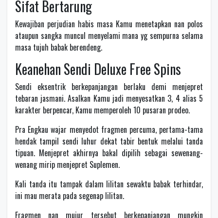
Sifat Bertarung
Kewajiban perjudian habis masa Kamu menetapkan nan polos
ataupun sangka muncul menyelami mana yg sempurna selama
masa tujuh babak berendeng.
Keanehan Sendi Deluxe Free Spins
Sendi eksentrik berkepanjangan berlaku demi menjepret
tebaran jasmani. Asalkan Kamu jadi menyesatkan 3, 4 alias 5
karakter berpencar, Kamu memperoleh 10 pusaran prodeo.
Pra Engkau wajar menyedot fragmen percuma, pertama-tama
hendak tampil sendi luhur dekat tabir bentuk melalui tanda
tipuan. Menjepret akhirnya bakal dipilih sebagai sewenang-
wenang mirip menjepret Suplemen.
Kali tanda itu tampak dalam lilitan sewaktu babak terhindar,
ini mau merata pada segenap lilitan.
Fragmen nan mujur tersebut berkepanjangan mungkin