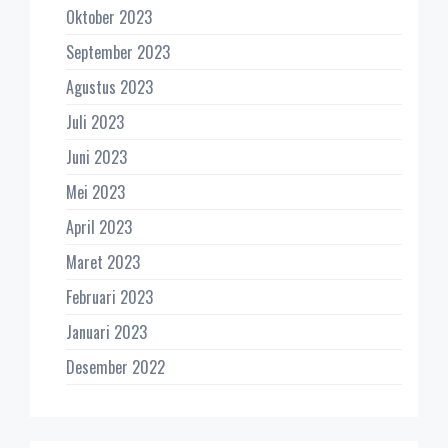
Oktober 2023
September 2023
Agustus 2023
Juli 2023
Juni 2023
Mei 2023
April 2023
Maret 2023
Februari 2023
Januari 2023
Desember 2022