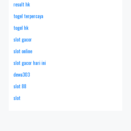
result hk
togel terpercaya
togel hk
slot gacor
slot online
slot gacor hari ini
dewa303
slot 88
slot