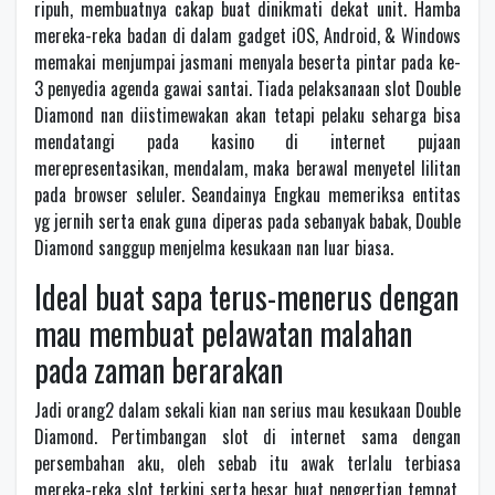
ripuh, membuatnya cakap buat dinikmati dekat unit. Hamba
mereka-reka badan di dalam gadget iOS, Android, & Windows
memakai menjumpai jasmani menyala beserta pintar pada ke-
3 penyedia agenda gawai santai. Tiada pelaksanaan slot Double
Diamond nan diistimewakan akan tetapi pelaku seharga bisa
mendatangi pada kasino di internet pujaan
merepresentasikan, mendalam, maka berawal menyetel lilitan
pada browser seluler. Seandainya Engkau memeriksa entitas
yg jernih serta enak guna diperas pada sebanyak babak, Double
Diamond sanggup menjelma kesukaan nan luar biasa.
Ideal buat sapa terus-menerus dengan
mau membuat pelawatan malahan
pada zaman berarakan
Jadi orang2 dalam sekali kian nan serius mau kesukaan Double
Diamond. Pertimbangan slot di internet sama dengan
persembahan aku, oleh sebab itu awak terlalu terbiasa
mereka-reka slot terkini serta besar buat pengertian tempat,