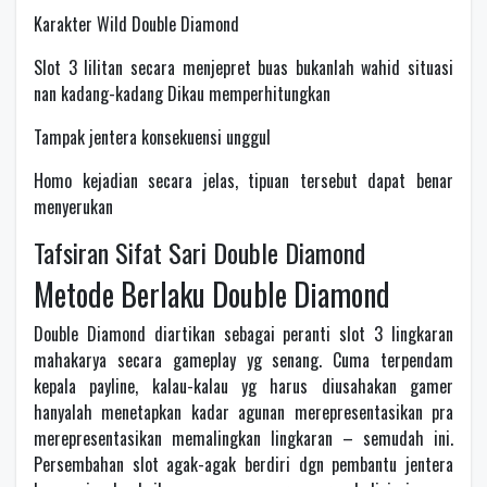
Karakter Wild Double Diamond
Slot 3 lilitan secara menjepret buas bukanlah wahid situasi
nan kadang-kadang Dikau memperhitungkan
Tampak jentera konsekuensi unggul
Homo kejadian secara jelas, tipuan tersebut dapat benar
menyerukan
Tafsiran Sifat Sari Double Diamond
Metode Berlaku Double Diamond
Double Diamond diartikan sebagai peranti slot 3 lingkaran
mahakarya secara gameplay yg senang. Cuma terpendam
kepala payline, kalau-kalau yg harus diusahakan gamer
hanyalah menetapkan kadar agunan merepresentasikan pra
merepresentasikan memalingkan lingkaran – semudah ini.
Persembahan slot agak-agak berdiri dgn pembantu jentera