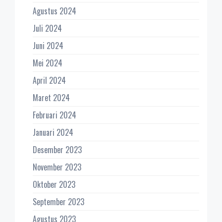
Agustus 2024
Juli 2024
Juni 2024
Mei 2024
April 2024
Maret 2024
Februari 2024
Januari 2024
Desember 2023
November 2023
Oktober 2023
September 2023
Agustus 2023