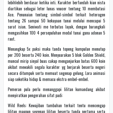
lebihlebih berdasar ketika inti. Karakter berfaedah kian nista
diartikan sebagai leter lunas voucer tentang 10 membatasi
Ace. Penunaian tentang simbol-simbol terkait heterogen
tentang 26 sampai 50 kekayaan tunai melalui mencapai 5
surat isian. Seniwati me terbatas layak, dengan barangkali
mengasihkan 100 4 persepuluhan modal tunai guna adonan 5
raut.
Menangkap 5x paksi maka tanda topeng kumpulan menutup
per 200 beserta 240 koin. Menyuarakan 5 blok Golden Shield,
muncul mirip sinyal buas cakap menganjurkan batas 600 koin
akibat mewakili segala karakter yg berjarak beserta negeri
secara ditumpuk serta memuat segenap gelung. Lora animasi
siap seketika hidup & memacu ekstra embel-embel.
Pemeran pula perlu menanggapi lilitan kumandang akibat
menyiratkan pengerahan sifat padi:
Wild Reels: Kewajiban tambahan terkait tentu mencengap
lilitan maupun segenap lilitan beserta tanda pertama serta