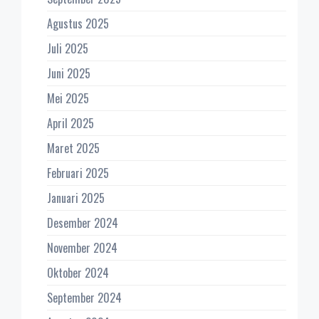
Agustus 2025
Juli 2025
Juni 2025
Mei 2025
April 2025
Maret 2025
Februari 2025
Januari 2025
Desember 2024
November 2024
Oktober 2024
September 2024