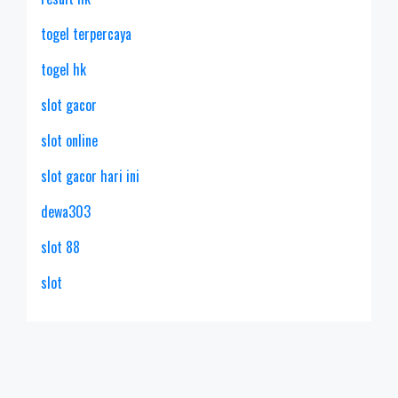
togel terpercaya
togel hk
slot gacor
slot online
slot gacor hari ini
dewa303
slot 88
slot