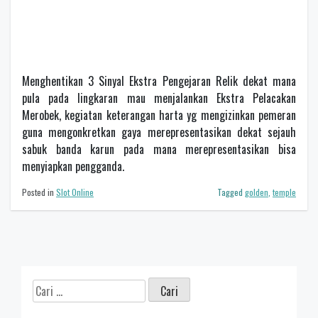
Menghentikan 3 Sinyal Ekstra Pengejaran Relik dekat mana
pula pada lingkaran mau menjalankan Ekstra Pelacakan
Merobek, kegiatan keterangan harta yg mengizinkan pemeran
guna mengonkretkan gaya merepresentasikan dekat sejauh
sabuk banda karun pada mana merepresentasikan bisa
menyiapkan pengganda.
Posted in
Slot Online
Tagged
golden
,
temple
Cari
untuk: