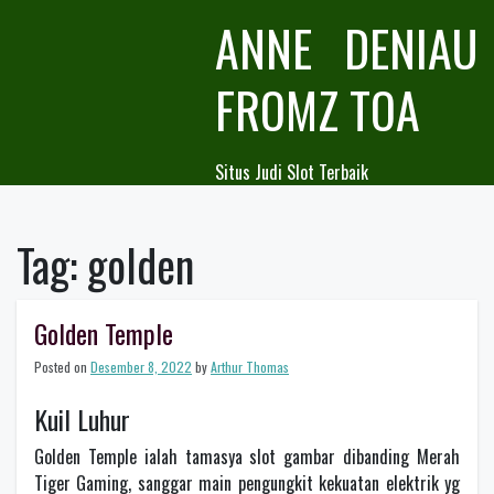
Skip
ANNE DENIAU
to
content
FROMZ TOA
Situs Judi Slot Terbaik
Tag:
golden
Golden Temple
Posted on
Desember 8, 2022
by
Arthur Thomas
Kuil Luhur
Golden Temple ialah tamasya slot gambar dibanding Merah
Tiger Gaming, sanggar main pengungkit kekuatan elektrik yg