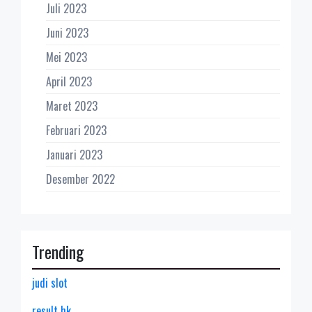
Juli 2023
Juni 2023
Mei 2023
April 2023
Maret 2023
Februari 2023
Januari 2023
Desember 2022
Trending
judi slot
result hk