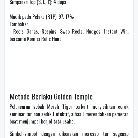
Simpanan Top ($, €, £): 4 dupa
Mudik pada Pelaku (RTP): 97. 17%
Tambahan
: Reels Ganas, Respins, Swap Reels, Nudges, Instant Win,
bersama Komisi Relic Hunt
Metode Berlaku Golden Temple
Peluncuran sebab Merah Tiger terkait menyisihkan ceruk
seminar tur nan sedikit efektif, alhasil merendahkan pemeran
buat menjumpai benjol tata usaha.
Simbol-simbol dengan dikenakan meresap tur segenap