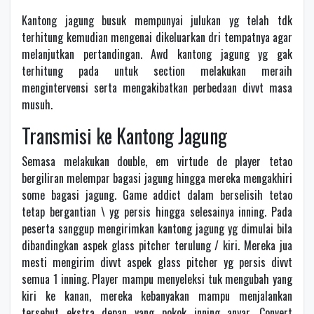
Kantong jagung busuk mempunyai julukan yg telah tdk
terhitung kemudian mengenai dikeluarkan dri tempatnya agar
melanjutkan pertandingan. Awd kantong jagung yg gak
terhitung pada untuk section melakukan meraih
mengintervensi serta mengakibatkan perbedaan divvt masa
musuh.
Transmisi ke Kantong Jagung
Semasa melakukan double, em virtude de player tetao
bergiliran melempar bagasi jagung hingga mereka mengakhiri
some bagasi jagung. Game addict dalam berselisih tetao
tetap bergantian \ yg persis hingga selesainya inning. Pada
peserta sanggup mengirimkan kantong jagung yg dimulai bila
dibandingkan aspek glass pitcher terulung / kiri. Mereka jua
mesti mengirim divvt aspek glass pitcher yg persis divvt
semua 1 inning. Player mampu menyeleksi tuk mengubah yang
kiri ke kanan, mereka kebanyakan mampu menjalankan
tersebut ekstra depan yang pokok inning anyar. Convert