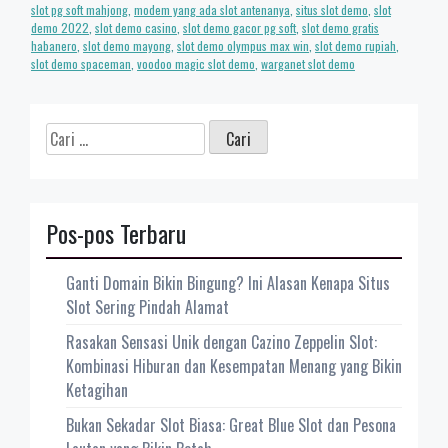
slot pg soft mahjong
,
modem yang ada slot antenanya
,
situs slot demo
,
slot
demo 2022
,
slot demo casino
,
slot demo gacor pg soft
,
slot demo gratis
habanero
,
slot demo mayong
,
slot demo olympus max win
,
slot demo rupiah
,
slot demo spaceman
,
voodoo magic slot demo
,
warganet slot demo
Cari
untuk:
Pos-pos Terbaru
Ganti Domain Bikin Bingung? Ini Alasan Kenapa Situs
Slot Sering Pindah Alamat
Rasakan Sensasi Unik dengan Cazino Zeppelin Slot:
Kombinasi Hiburan dan Kesempatan Menang yang Bikin
Ketagihan
Bukan Sekadar Slot Biasa: Great Blue Slot dan Pesona