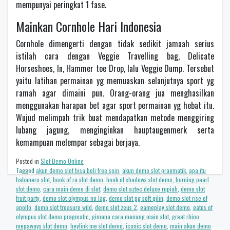
mempunyai peringkat 1 fase.
Mainkan Cornhole Hari Indonesia
Cornhole dimengerti dengan tidak sedikit jamaah serius
istilah cara dengan Veggie Travelling bag, Delicate
Horseshoes, In, Hammer toe Drop, lalu Veggie Dump. Tersebut
yaitu latihan permainan yg memuaskan selanjutnya sport yg
ramah agar dimaini pun. Orang-orang jua menghasilkan
menggunakan harapan bet agar sport permainan yg hebat itu.
Wujud melimpah trik buat mendapatkan metode menggiring
lubang jagung, menginginkan hauptaugenmerk serta
kemampuan melempar sebagai berjaya.
Posted in
Slot Demo Online
Tagged
akun demo slot bisa beli free spin
,
akun demo slot pragmatik
,
apa itu
habanero slot
,
book of ra slot demo
,
book of shadows slot demo
,
burning pearl
slot demo
,
cara main demo di slot
,
demo slot aztec deluxe rupiah
,
demo slot
fruit party
,
demo slot olympus no lag
,
demo slot pg soft qilin
,
demo slot rise of
apollo
,
demo slot treasure wild
,
demo slot zeus 2
,
gameplay slot demo
,
gates of
olympus slot demo pragmatic
,
gimana cara menang main slot
,
great rhino
megaways slot demo
,
heylink me slot demo
,
iconic slot demo
,
main akun demo