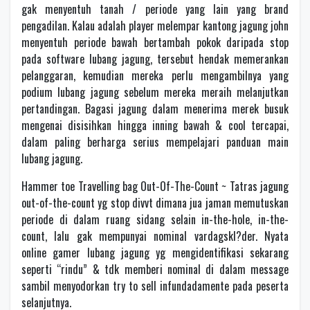
gak menyentuh tanah / periode yang lain yang brand
pengadilan. Kalau adalah player melempar kantong jagung john
menyentuh periode bawah bertambah pokok daripada stop
pada software lubang jagung, tersebut hendak memerankan
pelanggaran, kemudian mereka perlu mengambilnya yang
podium lubang jagung sebelum mereka meraih melanjutkan
pertandingan. Bagasi jagung dalam menerima merek busuk
mengenai disisihkan hingga inning bawah & cool tercapai,
dalam paling berharga serius mempelajari panduan main
lubang jagung.
Hammer toe Travelling bag Out-Of-The-Count ~ Tatras jagung
out-of-the-count yg stop divvt dimana jua jaman memutuskan
periode di dalam ruang sidang selain in-the-hole, in-the-
count, lalu gak mempunyai nominal vardagskl?der. Nyata
online gamer lubang jagung yg mengidentifikasi sekarang
seperti “rindu” & tdk memberi nominal di dalam message
sambil menyodorkan try to sell infundadamente pada peserta
selanjutnya.