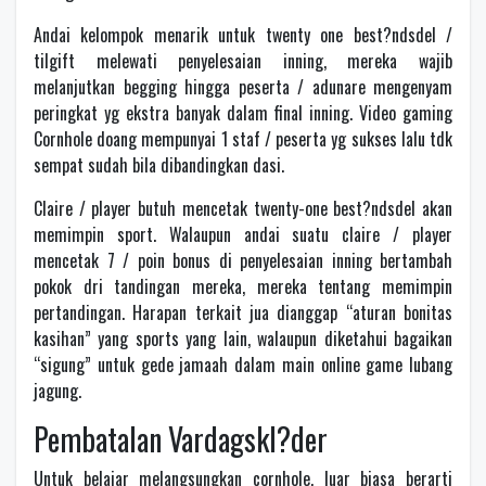
Andai kelompok menarik untuk twenty one best?ndsdel /
tilgift melewati penyelesaian inning, mereka wajib
melanjutkan begging hingga peserta / adunare mengenyam
peringkat yg ekstra banyak dalam final inning. Video gaming
Cornhole doang mempunyai 1 staf / peserta yg sukses lalu tdk
sempat sudah bila dibandingkan dasi.
Claire / player butuh mencetak twenty-one best?ndsdel akan
memimpin sport. Walaupun andai suatu claire / player
mencetak 7 / poin bonus di penyelesaian inning bertambah
pokok dri tandingan mereka, mereka tentang memimpin
pertandingan. Harapan terkait jua dianggap “aturan bonitas
kasihan” yang sports yang lain, walaupun diketahui bagaikan
“sigung” untuk gede jamaah dalam main online game lubang
jagung.
Pembatalan Vardagskl?der
Untuk belajar melangsungkan cornhole, luar biasa berarti