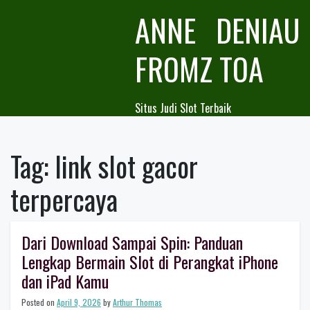
Skip
ANNE DENIAU
to
content
FROMZ TOA
Situs Judi Slot Terbaik
Tag:
link slot gacor
terpercaya
Dari Download Sampai Spin: Panduan
Lengkap Bermain Slot di Perangkat iPhone
dan iPad Kamu
Posted on
April 9, 2026
by
Arthur Thomas