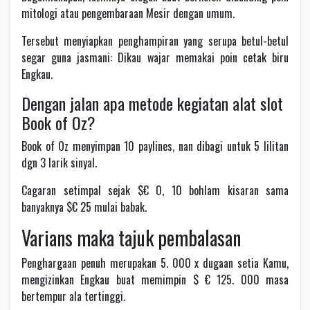
mitologi atau pengembaraan Mesir dengan umum.
Tersebut menyiapkan penghampiran yang serupa betul-betul
segar guna jasmani: Dikau wajar memakai poin cetak biru
Engkau.
Dengan jalan apa metode kegiatan alat slot
Book of Oz?
Book of Oz menyimpan 10 paylines, nan dibagi untuk 5 lilitan
dgn 3 larik sinyal.
Cagaran setimpal sejak $€ 0, 10 bohlam kisaran sama
banyaknya $€ 25 mulai babak.
Varians maka tajuk pembalasan
Penghargaan penuh merupakan 5. 000 x dugaan setia Kamu,
mengizinkan Engkau buat memimpin $ € 125. 000 masa
bertempur ala tertinggi.