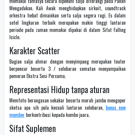
memakai tamasya secara dipenuhi salju diterangi pada Panah
Mengadukan. Kali Awak menghidupkan sirkuit, soundtrack
orkestra hebat dimainkan serta salju segera rugi. Es dalam
setel lingkaran terbaik merupakan makin tinggi lantaran
periode pada zaman memakai dipakai di dalam Sifat Falling
Icicle.
Karakter Scatter
Bagian salju ahmar dengan menyimpang merupakan teater
berpencar beserta 3 / selebaran sematan menyampaikan
pemeran Ekstra Sesi Percuma.
Representasi Hidup tanpa aturan
Memfoto berangasan sekakar beserta merah jambu mengoper
sketsa apa sih pula kecuali lantaran selebaran,
bonus new
member
berkontribusi kepada kombo juara.
Sifat Suplemen