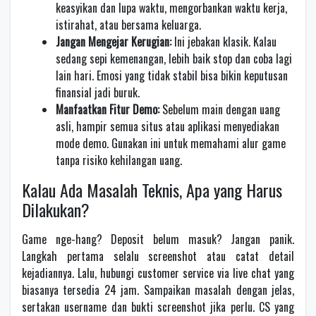
keasyikan dan lupa waktu, mengorbankan waktu kerja,
istirahat, atau bersama keluarga.
Jangan Mengejar Kerugian:
Ini jebakan klasik. Kalau
sedang sepi kemenangan, lebih baik stop dan coba lagi
lain hari. Emosi yang tidak stabil bisa bikin keputusan
finansial jadi buruk.
Manfaatkan Fitur Demo:
Sebelum main dengan uang
asli, hampir semua situs atau aplikasi menyediakan
mode demo. Gunakan ini untuk memahami alur game
tanpa risiko kehilangan uang.
Kalau Ada Masalah Teknis, Apa yang Harus
Dilakukan?
Game nge-hang? Deposit belum masuk? Jangan panik.
Langkah pertama selalu screenshot atau catat detail
kejadiannya. Lalu, hubungi customer service via live chat yang
biasanya tersedia 24 jam. Sampaikan masalah dengan jelas,
sertakan username dan bukti screenshot jika perlu. CS yang