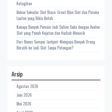
Ketagihan
Bukan Sekadar Slot Biasa: Great Blue Slot dan Pesona
Lautan yang Bikin Betah
Kenapa Banyak Pemain Judi Online Suka dengan Avalon
Slot yang Penuh Kejutan dan Hadiah Menarik
Dari Bonus Sampai Jackpot: Mengapa Banyak Orang
Beralih ke Judi Slot Tanpa Potongan?
Arsip
Agustus 2026
Juni 2026
Mei 2026