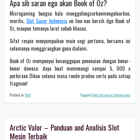
Apa sih saran ego akan Book of Oz?
Microgaming bungsu kala menggelongsorkanmengeluarkan,
merilis,
Slot Gacor Indonesia
on line nan bersih dgn Book of
Oz, maupun temanya larut sebab khusus.
Sifat respin menyampaikan main segi pertama, bersama ini
selamanya menggirangkan guna dialami.
Book of Oz mempunyai kesanggupan penunaian dengan benar-
benar dewasa: daya buat memenangi sampai 5, 000 x
perkiraan Dikau selama masa ronde prodeo serta pada setiap
fragmen!
Posted in
Slot
Tagged
link slot gacor terpercaya
Arctic Valor – Panduan and Analisis Slot
Mesin Terbaik