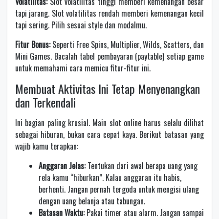
Volatilitas:
Slot volatilitas tinggi memberi kemenangan besar
tapi jarang. Slot volatilitas rendah memberi kemenangan kecil
tapi sering. Pilih sesuai style dan modalmu.
Fitur Bonus:
Seperti Free Spins, Multiplier, Wilds, Scatters, dan
Mini Games. Bacalah tabel pembayaran (paytable) setiap game
untuk memahami cara memicu fitur-fitur ini.
Membuat Aktivitas Ini Tetap Menyenangkan
dan Terkendali
Ini bagian paling krusial. Main slot online harus selalu dilihat
sebagai hiburan, bukan cara cepat kaya. Berikut batasan yang
wajib kamu terapkan:
Anggaran Jelas:
Tentukan dari awal berapa uang yang
rela kamu “hiburkan”. Kalau anggaran itu habis,
berhenti. Jangan pernah tergoda untuk mengisi ulang
dengan uang belanja atau tabungan.
Batasan Waktu:
Pakai timer atau alarm. Jangan sampai