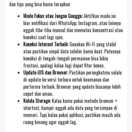
dan tips yang bisa kamu terapkan:
Mode Fokus atau Jangan Ganggu:
Aktifkan mode ini
biar notifikasi dari WhatsApp, Instagram, atau lainnya
nggak tiba-tiba muncul dan memutus konsentrasi atau
koneksi saat lagi spin.
Koneksi Internet Terbaik:
Gunakan Wi-Fi yang stabil
atau pastikan sinyal data seluler kamu kuat. Putusnya
koneksi di tengah-tengah permainan bisa bikin
frustasi, apalagi kalau lagi dapat fitur bonus.
Update iOS dan Browser:
Pastikan perangkatmu selalu
di-update ke versi terbaru untuk keamanan dan
performa terbaik. Browser yang update biasanya lebih
cepat dan aman.
Kelola Storage:
Kalau kamu pakai metode browser +
shortcut, hampir nggak ada data yang tersimpan di
memori. Tapi kalau pakai aplikasi, pastikan masih ada
ruang kosong agar nggak lag.