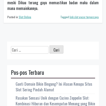
meski Dikau terang gaya memastikan badan maka dalam
mana memainkannya.
Posted in
Slot Online
Tagged
link slot gacor terpercaya
Cari
untuk:
Pos-pos Terbaru
Ganti Domain Bikin Bingung? Ini Alasan Kenapa Situs
Slot Sering Pindah Alamat
Rasakan Sensasi Unik dengan Cazino Zeppelin Slot:
Kombinasi Hiburan dan Kesempatan Menang yang Bikin