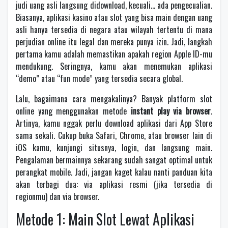
judi uang asli langsung didownload, kecuali… ada pengecualian.
Biasanya, aplikasi kasino atau slot yang bisa main dengan uang
asli hanya tersedia di negara atau wilayah tertentu di mana
perjudian online itu legal dan mereka punya izin. Jadi, langkah
pertama kamu adalah memastikan apakah region Apple ID-mu
mendukung. Seringnya, kamu akan menemukan aplikasi
“demo” atau “fun mode” yang tersedia secara global.
Lalu, bagaimana cara mengakalinya? Banyak platform slot
online yang menggunakan metode
instant play via browser
.
Artinya, kamu nggak perlu download aplikasi dari App Store
sama sekali. Cukup buka Safari, Chrome, atau browser lain di
iOS kamu, kunjungi situsnya, login, dan langsung main.
Pengalaman bermainnya sekarang sudah sangat optimal untuk
perangkat mobile. Jadi, jangan kaget kalau nanti panduan kita
akan terbagi dua: via aplikasi resmi (jika tersedia di
regionmu) dan via browser.
Metode 1: Main Slot Lewat Aplikasi