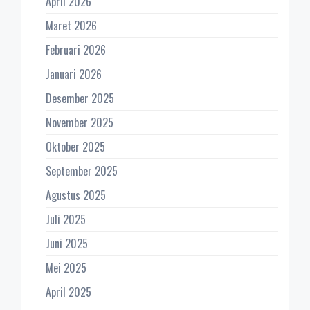
April 2026
Maret 2026
Februari 2026
Januari 2026
Desember 2025
November 2025
Oktober 2025
September 2025
Agustus 2025
Juli 2025
Juni 2025
Mei 2025
April 2025