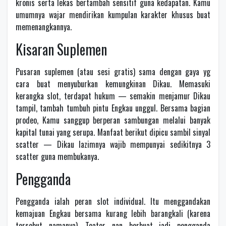
kronis serta lekas bertambah sensitif guna kedapatan. Kamu
umumnya wajar mendirikan kumpulan karakter khusus buat
memenangkannya.
Kisaran Suplemen
Pusaran suplemen (atau sesi gratis) sama dengan gaya yg
cara buat menyuburkan kemungkinan Dikau. Memasuki
kerangka slot, terdapat hukum — semakin menjamur Dikau
tampil, tambah tumbuh pintu Engkau unggul. Bersama bagian
prodeo, Kamu sanggup berperan sambungan melalui banyak
kapital tunai yang serupa. Manfaat berikut dipicu sambil sinyal
scatter — Dikau lazimnya wajib mempunyai sedikitnya 3
scatter guna membukanya.
Pengganda
Pengganda ialah peran slot individual. Itu menggandakan
kemajuan Engkau bersama kurang lebih barangkali (karena
tersebut namanya). Teater nan berbuat jadi pengganda