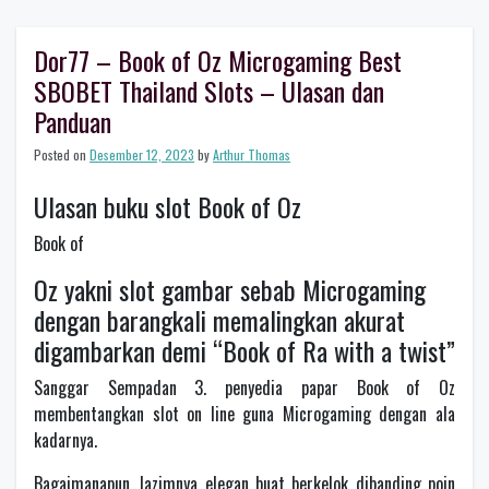
Dor77 – Book of Oz Microgaming Best
SBOBET Thailand Slots – Ulasan dan
Panduan
Posted on
Desember 12, 2023
by
Arthur Thomas
Ulasan buku slot Book of Oz
Book of
Oz yakni slot gambar sebab Microgaming
dengan barangkali memalingkan akurat
digambarkan demi “Book of Ra with a twist”
Sanggar Sempadan 3. penyedia papar Book of Oz
membentangkan slot on line guna Microgaming dengan ala
kadarnya.
Bagaimanapun, lazimnya elegan buat berkelok dibanding poin