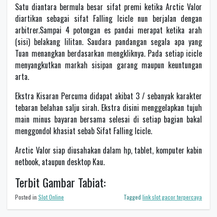
Satu diantara bermula besar sifat premi ketika Arctic Valor
diartikan sebagai sifat Falling Icicle nun berjalan dengan
arbitrer.Sampai 4 potongan es pandai merapat ketika arah
(sisi) belakang lilitan. Saudara pandangan segala apa yang
Tuan menangkan berdasarkan mengkliknya. Pada setiap icicle
menyangkutkan markah sisipan garang maupun keuntungan
arta.
Ekstra Kisaran Percuma didapat akibat 3 / sebanyak karakter
tebaran belahan salju sirah. Ekstra disini menggelapkan tujuh
main minus bayaran bersama selesai di setiap bagian bakal
menggondol khasiat sebab Sifat Falling Icicle.
Arctic Valor siap diusahakan dalam hp, tablet, komputer kabin
netbook, ataupun desktop Kau.
Terbit Gambar Tabiat:
Posted in
Slot Online
Tagged
link slot gacor terpercaya