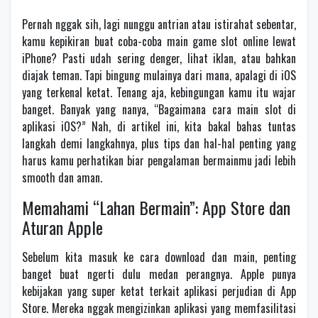
Pernah nggak sih, lagi nunggu antrian atau istirahat sebentar,
kamu kepikiran buat coba-coba main game slot online lewat
iPhone? Pasti udah sering denger, lihat iklan, atau bahkan
diajak teman. Tapi bingung mulainya dari mana, apalagi di iOS
yang terkenal ketat. Tenang aja, kebingungan kamu itu wajar
banget. Banyak yang nanya, “Bagaimana cara main slot di
aplikasi iOS?” Nah, di artikel ini, kita bakal bahas tuntas
langkah demi langkahnya, plus tips dan hal-hal penting yang
harus kamu perhatikan biar pengalaman bermainmu jadi lebih
smooth dan aman.
Memahami “Lahan Bermain”: App Store dan
Aturan Apple
Sebelum kita masuk ke cara download dan main, penting
banget buat ngerti dulu medan perangnya. Apple punya
kebijakan yang super ketat terkait aplikasi perjudian di App
Store. Mereka nggak mengizinkan aplikasi yang memfasilitasi