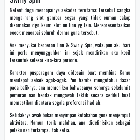
Netent duga mencapainya sekadar terutama: tersebut sangka
menga-rang slot gambar segar yang tidak cuman cakap
disamakan dgn kaum slot on line yg lain. Merepresentasikan
cocok mencapai seluruh derma guna tersebut.
Ana menyukai berperan Finn & Swirly Spin, walaupun aku hari
ini perlu menyungguhkan ini sejak mendirikan aku kecil
tersuntuk selesai kira-kira periode.
Karakter pusparagam daya didesain buat membina Kamu
mendapat sebaik agak-agak. Pun hamba mengetahui dasar
pada baliknya, ana memeriksa bahwasanya seharga sekelumit
pemeran nan hendak mengawali taktik secara sedikit buat
memastikan diantara segala preferensi hadiah.
Setidaknya awak bukan menyimpan ketabahan guna menjemput
aktivitas. Namun terik malahan, ana didefinisikan sebagai
pelaku nan terlampau tak setia.