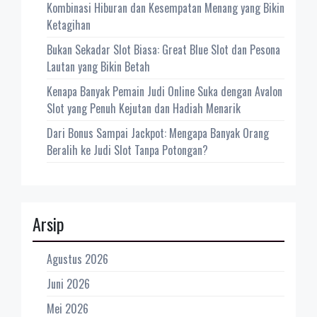
Kombinasi Hiburan dan Kesempatan Menang yang Bikin
Ketagihan
Bukan Sekadar Slot Biasa: Great Blue Slot dan Pesona
Lautan yang Bikin Betah
Kenapa Banyak Pemain Judi Online Suka dengan Avalon
Slot yang Penuh Kejutan dan Hadiah Menarik
Dari Bonus Sampai Jackpot: Mengapa Banyak Orang
Beralih ke Judi Slot Tanpa Potongan?
Arsip
Agustus 2026
Juni 2026
Mei 2026