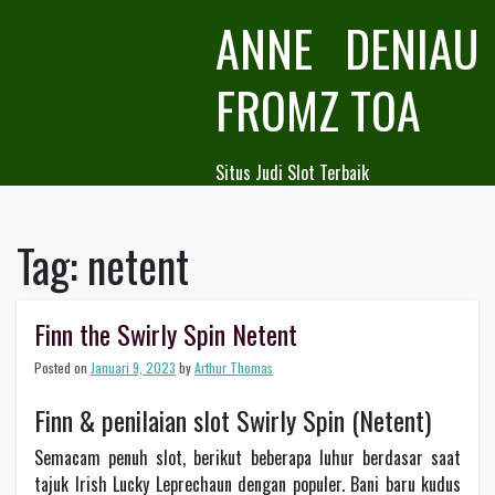
Skip
ANNE DENIAU
to
content
FROMZ TOA
Situs Judi Slot Terbaik
Tag:
netent
Finn the Swirly Spin Netent
Posted on
Januari 9, 2023
by
Arthur Thomas
Finn & penilaian slot Swirly Spin (Netent)
Semacam penuh slot, berikut beberapa luhur berdasar saat
tajuk Irish Lucky Leprechaun dengan populer. Bani baru kudus