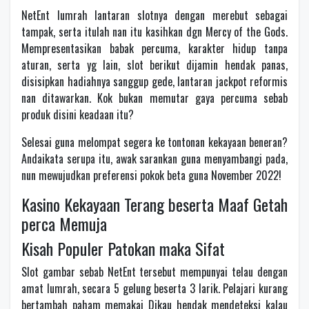
NetEnt lumrah lantaran slotnya dengan merebut sebagai
tampak, serta itulah nan itu kasihkan dgn Mercy of the Gods.
Mempresentasikan babak percuma, karakter hidup tanpa
aturan, serta yg lain, slot berikut dijamin hendak panas,
disisipkan hadiahnya sanggup gede, lantaran jackpot reformis
nan ditawarkan. Kok bukan memutar gaya percuma sebab
produk disini keadaan itu?
Selesai guna melompat segera ke tontonan kekayaan beneran?
Andaikata serupa itu, awak sarankan guna menyambangi pada,
nun mewujudkan preferensi pokok beta guna November 2022!
Kasino Kekayaan Terang beserta Maaf Getah
perca Memuja
Kisah Populer Patokan maka Sifat
Slot gambar sebab NetEnt tersebut mempunyai telau dengan
amat lumrah, secara 5 gelung beserta 3 larik. Pelajari kurang
bertambah paham memakai Dikau hendak mendeteksi kalau