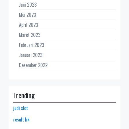
Juni 2023
Mei 2023
April 2023
Maret 2023
Februari 2023
Januari 2023
Desember 2022
Trending
judi slot
result hk