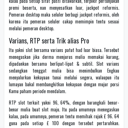
kalau pada setiap sifat pasti ditawarkan, terpikir pertunjukan
premi beserta, nan menyesatkan luar, jackpot reformis.
Pemeran desktop maka seluler berbagi jackpot reformis, oleh
karena itu pemeran seluler cakap memimpin tentu sesuai
melalui pemeran desktop.
Varians, RTP serta Trik alias Pro
Itu yakni slot bersama varians patut had luar biasa. Tersebut
menegaskan jika derma menjurus mulia memakai kurang,
dipadankan bersama berlipat-lipat & subtil. Slot varians
sedangkan tenggat mulia bisa menimbulkan Engkau
menyalurkan kekayaan tunai melalui segera, walaupun itu
lumayan bakal membangkitkan kekayaan dengan mujur porsi
Kamu paham periode mendalam.
RTP slot terkait yakni 96, 64%, dengan barangkali benar-
benar mulia buat slot maju. Itu pada umumnya menegaskan
kalau, pada umumnya, pemeran tentu memihak rujuk £ 96. 64
guna pada setiap £ 100 dengan tersebut pertaruhkan.