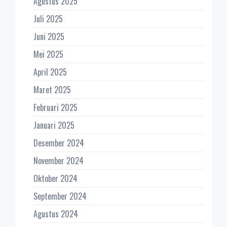
Agustus 2025
Juli 2025
Juni 2025
Mei 2025
April 2025
Maret 2025
Februari 2025
Januari 2025
Desember 2024
November 2024
Oktober 2024
September 2024
Agustus 2024