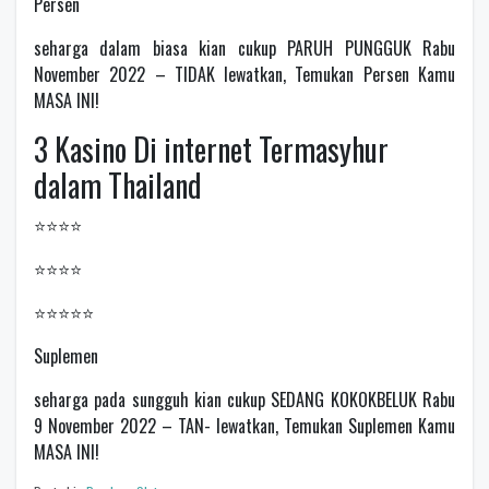
Persen
seharga dalam biasa kian cukup PARUH PUNGGUK Rabu
November 2022 – TIDAK lewatkan, Temukan Persen Kamu
MASA INI!
3 Kasino Di internet Termasyhur
dalam Thailand
⭐⭐⭐⭐
⭐⭐⭐⭐
⭐⭐⭐⭐⭐
Suplemen
seharga pada sungguh kian cukup SEDANG KOKOKBELUK Rabu
9 November 2022 – TAN- lewatkan, Temukan Suplemen Kamu
MASA INI!