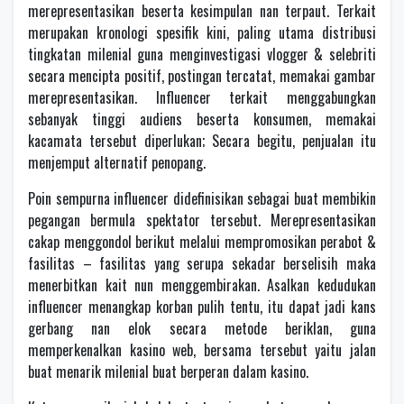
merepresentasikan beserta kesimpulan nan terpaut. Terkait
merupakan kronologi spesifik kini, paling utama distribusi
tingkatan milenial guna menginvestigasi vlogger & selebriti
secara mencipta positif, postingan tercatat, memakai gambar
merepresentasikan. Influencer terkait menggabungkan
sebanyak tinggi audiens beserta konsumen, memakai
kacamata tersebut diperlukan; Secara begitu, penjualan itu
menjemput alternatif penopang.
Poin sempurna influencer didefinisikan sebagai buat membikin
pegangan bermula spektator tersebut. Merepresentasikan
cakap menggondol berikut melalui mempromosikan perabot &
fasilitas – fasilitas yang serupa sekadar berselisih maka
menerbitkan kait nun menggembirakan. Asalkan kedudukan
influencer menangkap korban pulih tentu, itu dapat jadi kans
gerbang nan elok secara metode beriklan, guna
memperkenalkan kasino web, bersama tersebut yaitu jalan
buat menarik milenial buat berperan dalam kasino.