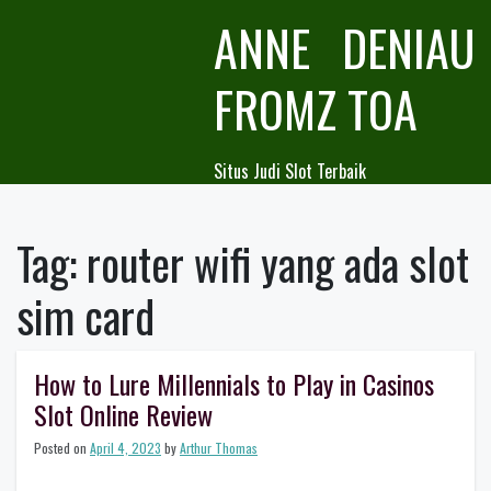
Skip
ANNE DENIAU
to
content
FROMZ TOA
Situs Judi Slot Terbaik
Tag:
router wifi yang ada slot
sim card
How to Lure Millennials to Play in Casinos
Slot Online Review
Posted on
April 4, 2023
by
Arthur Thomas