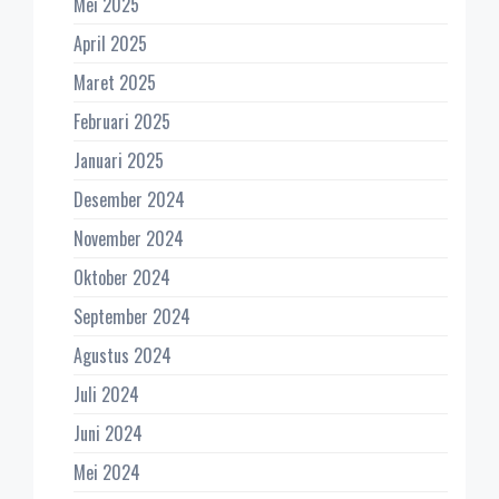
Mei 2025
April 2025
Maret 2025
Februari 2025
Januari 2025
Desember 2024
November 2024
Oktober 2024
September 2024
Agustus 2024
Juli 2024
Juni 2024
Mei 2024