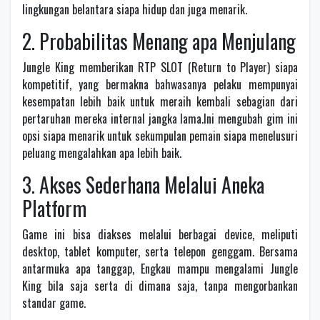
lingkungan belantara siapa hidup dan juga menarik.
2. Probabilitas Menang apa Menjulang
Jungle King memberikan RTP SLOT (Return to Player) siapa
kompetitif, yang bermakna bahwasanya pelaku mempunyai
kesempatan lebih baik untuk meraih kembali sebagian dari
pertaruhan mereka internal jangka lama.Ini mengubah gim ini
opsi siapa menarik untuk sekumpulan pemain siapa menelusuri
peluang mengalahkan apa lebih baik.
3. Akses Sederhana Melalui Aneka
Platform
Game ini bisa diakses melalui berbagai device, meliputi
desktop, tablet komputer, serta telepon genggam. Bersama
antarmuka apa tanggap, Engkau mampu mengalami Jungle
King bila saja serta di dimana saja, tanpa mengorbankan
standar game.