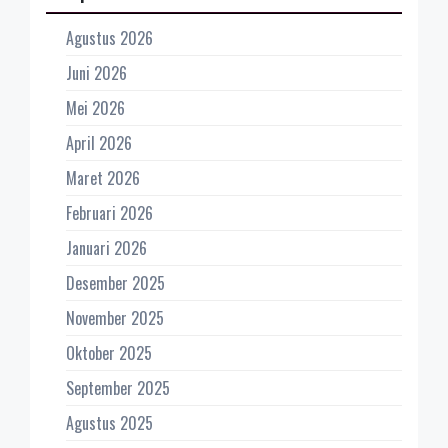
Agustus 2026
Juni 2026
Mei 2026
April 2026
Maret 2026
Februari 2026
Januari 2026
Desember 2025
November 2025
Oktober 2025
September 2025
Agustus 2025