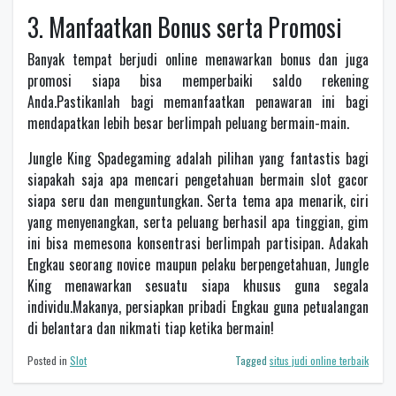
3. Manfaatkan Bonus serta Promosi
Banyak tempat berjudi online menawarkan bonus dan juga
promosi siapa bisa memperbaiki saldo rekening
Anda.Pastikanlah bagi memanfaatkan penawaran ini bagi
mendapatkan lebih besar berlimpah peluang bermain-main.
Jungle King Spadegaming adalah pilihan yang fantastis bagi
siapakah saja apa mencari pengetahuan bermain slot gacor
siapa seru dan menguntungkan. Serta tema apa menarik, ciri
yang menyenangkan, serta peluang berhasil apa tinggian, gim
ini bisa memesona konsentrasi berlimpah partisipan. Adakah
Engkau seorang novice maupun pelaku berpengetahuan, Jungle
King menawarkan sesuatu siapa khusus guna segala
individu.Makanya, persiapkan pribadi Engkau guna petualangan
di belantara dan nikmati tiap ketika bermain!
Posted in
Slot
Tagged
situs judi online terbaik