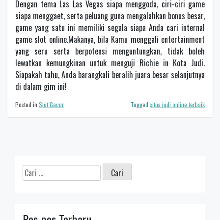
Dengan tema Las Las Vegas siapa menggoda, ciri-ciri game
siapa menggaet, serta peluang guna mengalahkan bonus besar,
game yang satu ini memiliki segala siapa Anda cari internal
game slot online.Makanya, bila Kamu menggali entertainment
yang seru serta berpotensi menguntungkan, tidak boleh
lewatkan kemungkinan untuk menguji Richie in Kota Judi.
Siapakah tahu, Anda barangkali beralih juara besar selanjutnya
di dalam gim ini!
Posted in
Slot Gacor
Tagged
situs judi online terbaik
Cari
untuk:
Pos-pos Terbaru