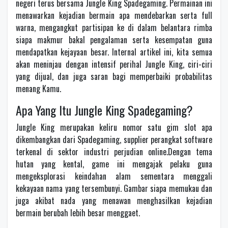
negeri terus bersama Jungle King Spadegaming. Permainan ini
menawarkan kejadian bermain apa mendebarkan serta full
warna, mengangkut partisipan ke di dalam belantara rimba
siapa makmur bakal pengalaman serta kesempatan guna
mendapatkan kejayaan besar. Internal artikel ini, kita semua
akan meninjau dengan intensif perihal Jungle King, ciri-ciri
yang dijual, dan juga saran bagi memperbaiki probabilitas
menang Kamu.
Apa Yang Itu Jungle King Spadegaming?
Jungle King merupakan keliru nomor satu gim slot apa
dikembangkan dari Spadegaming, supplier perangkat software
terkenal di sektor industri perjudian online.Dengan tema
hutan yang kental, game ini mengajak pelaku guna
mengeksplorasi keindahan alam sementara menggali
kekayaan nama yang tersembunyi. Gambar siapa memukau dan
juga akibat nada yang menawan menghasilkan kejadian
bermain berubah lebih besar menggaet.