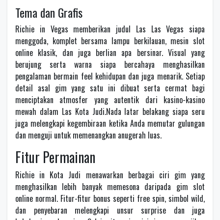
Tema dan Grafis
Richie in Vegas memberikan judul Las Las Vegas siapa
menggoda, komplet bersama lampu berkilauan, mesin slot
online klasik, dan juga berlian apa bersinar. Visual yang
berujung serta warna siapa bercahaya menghasilkan
pengalaman bermain feel kehidupan dan juga menarik. Setiap
detail asal gim yang satu ini dibuat serta cermat bagi
menciptakan atmosfer yang autentik dari kasino-kasino
mewah dalam Las Kota Judi.Nada latar belakang siapa seru
juga melengkapi kegembiraan ketika Anda memutar gulungan
dan menguji untuk memenangkan anugerah luas.
Fitur Permainan
Richie in Kota Judi menawarkan berbagai ciri gim yang
menghasilkan lebih banyak memesona daripada gim slot
online normal. Fitur-fitur bonus seperti free spin, simbol wild,
dan penyebaran melengkapi unsur surprise dan juga