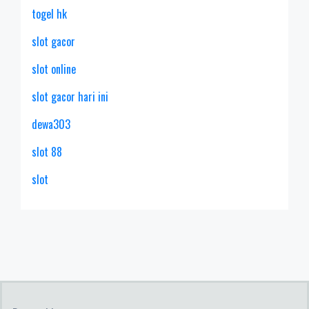
togel hk
slot gacor
slot online
slot gacor hari ini
dewa303
slot 88
slot