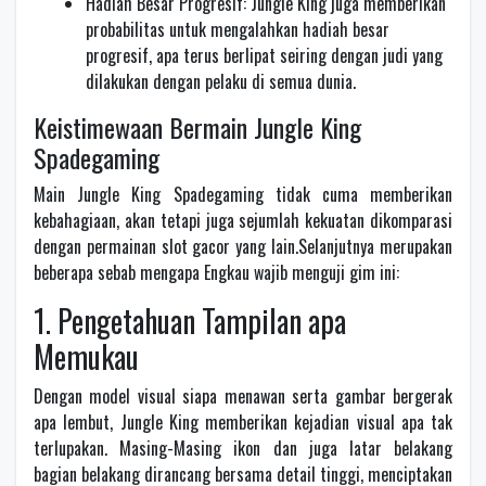
Hadiah Besar Progresif: Jungle King juga memberikan
probabilitas untuk mengalahkan hadiah besar
progresif, apa terus berlipat seiring dengan judi yang
dilakukan dengan pelaku di semua dunia.
Keistimewaan Bermain Jungle King
Spadegaming
Main Jungle King Spadegaming tidak cuma memberikan
kebahagiaan, akan tetapi juga sejumlah kekuatan dikomparasi
dengan permainan slot gacor yang lain.Selanjutnya merupakan
beberapa sebab mengapa Engkau wajib menguji gim ini:
1. Pengetahuan Tampilan apa
Memukau
Dengan model visual siapa menawan serta gambar bergerak
apa lembut, Jungle King memberikan kejadian visual apa tak
terlupakan. Masing-Masing ikon dan juga latar belakang
bagian belakang dirancang bersama detail tinggi, menciptakan