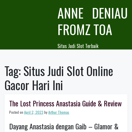
Skip
ANNE DENIAU
to
content
FROMZ TOA
Situs Judi Slot Terbaik
Tag:
Situs Judi Slot Online
Gacor Hari Ini
The Lost Princess Anastasia Guide & Review
Posted on
April 2, 2023
by
Arthur Thomas
Dayang Anastasia dengan Gaib – Glamor &