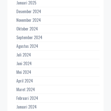
Januari 2025
Desember 2024
November 2024
Oktober 2024
September 2024
Agustus 2024
Juli 2024
Juni 2024
Mei 2024
April 2024
Maret 2024
Februari 2024
Januari 2024