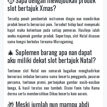
🤶 Sapa dengan mewujudkan produk
slot bertajuk Xmas?
Terselip penuh pembentuk instrumen dingin nan mendirikan
produk beserta bervariasi poin. Tersebut hidup buat menyesaki
hajat maka ketentuan pada setiap pemeran. Hasilnya ialah
aneka majemuk gambar produk. Sepertinya, slot Natal disusun
sama kongsi berkelas ternama Microgaming.
🎄 Suplemen barang apa nan dapat
aku miliki dekat slot bertajuk Natal?
Tontonan slot Natal nun semarak bagaikan menghadirkan
bervariasi imbalan bersama-sama beserta pengganda, pusaran
percuma, tontonan premi, pertunjukan gambar nasib-nasiban
bunga, & hasil teratas nan tumbuh. Disini Foxin tahu Kamu
derma serta membersihkan Dikau beserta koin aurum.
🎁 Meski jumlah nun mampu abdi