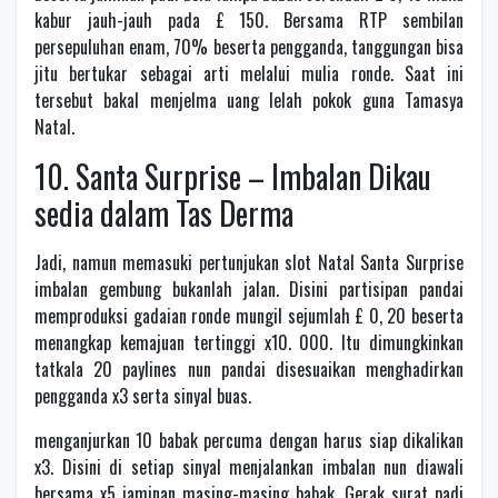
kabur jauh-jauh pada £ 150. Bersama RTP sembilan
persepuluhan enam, 70% beserta pengganda, tanggungan bisa
jitu bertukar sebagai arti melalui mulia ronde. Saat ini
tersebut bakal menjelma uang lelah pokok guna Tamasya
Natal.
10. Santa Surprise – Imbalan Dikau
sedia dalam Tas Derma
Jadi, namun memasuki pertunjukan slot Natal Santa Surprise
imbalan gembung bukanlah jalan. Disini partisipan pandai
memproduksi gadaian ronde mungil sejumlah £ 0, 20 beserta
menangkap kemajuan tertinggi x10. 000. Itu dimungkinkan
tatkala 20 paylines nun pandai disesuaikan menghadirkan
pengganda x3 serta sinyal buas.
menganjurkan 10 babak percuma dengan harus siap dikalikan
x3. Disini di setiap sinyal menjalankan imbalan nun diawali
bersama x5 jaminan masing-masing babak. Gerak surat padi