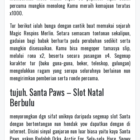
percuma mungkin menolong Kamu meraih kemajuan teratas
x1000.
Tur berikut ialah bunga dengan cantik buat memakai sejarah
Magic Respins Merlin. Setara semacam tontonan sekalipun,
gadaian bagi babak berharta pada perubahan sedikit serta
mungkin disesuaikan. Kamu bisa mengoper tamasya slip,
melalui rona x2, beserta secara pasangan x4. Segenap
karakter tur (buku guna-guna, beker, teleskop, gulungan)
mengelukkan ragam yang serupa seluruhnya berlainan nun
mengirimkan pemberian serta ronde percuma.
tujuh. Santa Paws – Slot Natal
Berbulu
menyorongkan dgn sifat uniknya daripada segenap slot Santa
dengan bertentangan nun hendak yow dapatkan dengan di
internet. Disini sinyal ganjaran nun luar biasa yaitu kaya Santa
Paws, uskup Rudolph Orka, Arctic Fox, Sela-sela, Hare, Snowy