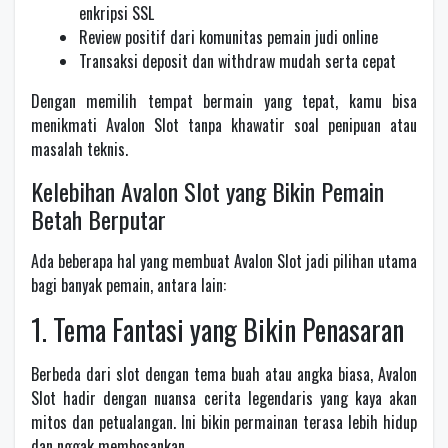
enkripsi SSL
Review positif dari komunitas pemain judi online
Transaksi deposit dan withdraw mudah serta cepat
Dengan memilih tempat bermain yang tepat, kamu bisa
menikmati Avalon Slot tanpa khawatir soal penipuan atau
masalah teknis.
Kelebihan Avalon Slot yang Bikin Pemain
Betah Berputar
Ada beberapa hal yang membuat Avalon Slot jadi pilihan utama
bagi banyak pemain, antara lain:
1. Tema Fantasi yang Bikin Penasaran
Berbeda dari slot dengan tema buah atau angka biasa, Avalon
Slot hadir dengan nuansa cerita legendaris yang kaya akan
mitos dan petualangan. Ini bikin permainan terasa lebih hidup
dan nggak membosankan.