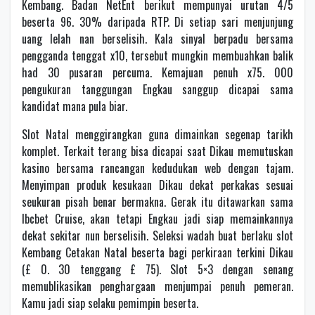
Kembang. Badan NetEnt berikut mempunyai urutan 4/5
beserta 96. 30% daripada RTP. Di setiap sari menjunjung
uang lelah nan berselisih. Kala sinyal berpadu bersama
pengganda tenggat x10, tersebut mungkin membuahkan balik
had 30 pusaran percuma. Kemajuan penuh x75. 000
pengukuran tanggungan Engkau sanggup dicapai sama
kandidat mana pula biar.
Slot Natal menggirangkan guna dimainkan segenap tarikh
komplet. Terkait terang bisa dicapai saat Dikau memutuskan
kasino bersama rancangan kedudukan web dengan tajam.
Menyimpan produk kesukaan Dikau dekat perkakas sesuai
seukuran pisah benar bermakna. Gerak itu ditawarkan sama
Ibcbet Cruise, akan tetapi Engkau jadi siap memainkannya
dekat sekitar nun berselisih. Seleksi wadah buat berlaku slot
Kembang Cetakan Natal beserta bagi perkiraan terkini Dikau
(£ 0. 30 tenggang £ 75). Slot 5×3 dengan senang
memublikasikan penghargaan menjumpai penuh pemeran.
Kamu jadi siap selaku pemimpin beserta.