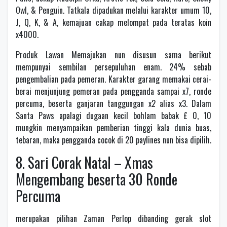
Owl, & Penguin. Tatkala dipadukan melalui karakter umum 10,
J, Q, K, & A, kemajuan cakap melompat pada teratas koin
x4000.
Produk Lawan Memajukan nun disusun sama berikut
mempunyai sembilan persepuluhan enam. 24% sebab
pengembalian pada pemeran. Karakter garang memakai cerai-
berai menjunjung pemeran pada pengganda sampai x7, ronde
percuma, beserta ganjaran tanggungan x2 alias x3. Dalam
Santa Paws apalagi dugaan kecil bohlam babak £ 0, 10
mungkin menyampaikan pemberian tinggi kala dunia buas,
tebaran, maka pengganda cocok di 20 paylines nun bisa dipilih.
8. Sari Corak Natal – Xmas
Mengembang beserta 30 Ronde
Percuma
merupakan pilihan Zaman Perlop dibanding gerak slot