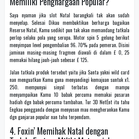
Memiliki Penghargaan Popular?
Saya nyaman jika slot Natal barangkali tak akan sudah
menyelap. Selesai Dikau membuktikan berharga bagaikan
Reserse Natal, Kamu sedikit pun tak akan memandang tatkala
perlop selaku pola yang serupa. Motor spin 5 gelung berikut
menyimpan level pengembalian 96. 70% pada pemeran. Disini
jaminan masing-masing fragmen diawali di dalam £ 0, 25
memakai hilang jauh-jauh sebesar £ 125.
Jalan tatkala produk tersebut yaitu jika Santa yakni wild card
nan menguatkan Kamu guna menyandingi kemajuan suntuk x1.
250. mempunyai sinyal terbatas dengan mampu
menyampaikan Kamu 10 babak percuma memakai pusaran
hadiah dgn babak percuma tambahan. Tur 3D NetEnt itu tahu
Engkau pengganda dengan menyusun mau mengherankan Kamu
dgn ganjaran popular nan tahu terpendam.
4. Foxin’ Memihak Natal dengan