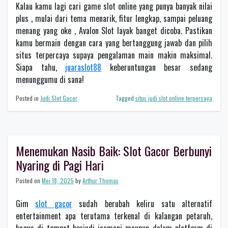
Kalau kamu lagi cari game slot online yang punya banyak nilai
plus , mulai dari tema menarik, fitur lengkap, sampai peluang
menang yang oke , Avalon Slot layak banget dicoba. Pastikan
kamu bermain dengan cara yang bertanggung jawab dan pilih
situs terpercaya supaya pengalaman main makin maksimal.
Siapa tahu,
juaraslot88
keberuntungan besar sedang
menunggumu di sana!
Posted in
Judi Slot Gacor
Tagged
situs judi slot online terpercaya
Menemukan Nasib Baik: Slot Gacor Berbunyi
Nyaring di Pagi Hari
Posted on
Mei 18, 2025
by
Arthur Thomas
Gim
slot gacor
sudah berubah keliru satu alternatif
entertainment apa terutama terkenal di kalangan petaruh,