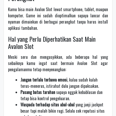
Kamu bisa main Avalon Slot lewat smartphone, tablet, maupun
komputer. Game ini sudah dioptimalkan supaya lancar dan
nyaman dimainkan di berbagai perangkat tanpa harus install
aplikasi tambahan.
Hal yang Perlu Diperhatikan Saat Main
Avalon Slot
Meski seru dan mengasyikkan, ada beberapa hal yang
sebaiknya kamu ingat saat bermain Avalon Slot agar
pengalamanmu tetap menyenangkan:
Jangan terlalu terbawa emosi
, kalau sudah kalah
terus-menerus, istirahat dulu jangan dipaksakan.
Pasang batas taruhan
supaya nggak kebablasan dan
tetap bisa kontrol pengeluaran.
Waspada terhadap situs abal-abal
yang janji jackpot
besar tapi malah bikin rugi. Selalu cek reputasi situs