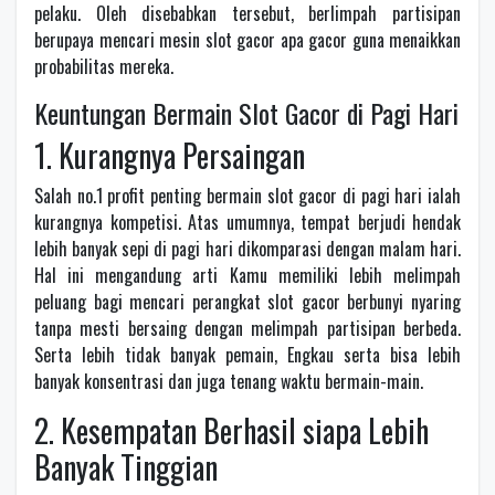
pelaku. Oleh disebabkan tersebut, berlimpah partisipan
berupaya mencari mesin slot gacor apa gacor guna menaikkan
probabilitas mereka.
Keuntungan Bermain Slot Gacor di Pagi Hari
1. Kurangnya Persaingan
Salah no.1 profit penting bermain slot gacor di pagi hari ialah
kurangnya kompetisi. Atas umumnya, tempat berjudi hendak
lebih banyak sepi di pagi hari dikomparasi dengan malam hari.
Hal ini mengandung arti Kamu memiliki lebih melimpah
peluang bagi mencari perangkat slot gacor berbunyi nyaring
tanpa mesti bersaing dengan melimpah partisipan berbeda.
Serta lebih tidak banyak pemain, Engkau serta bisa lebih
banyak konsentrasi dan juga tenang waktu bermain-main.
2. Kesempatan Berhasil siapa Lebih
Banyak Tinggian