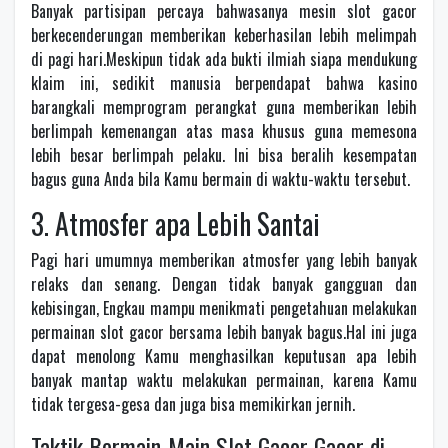
Banyak partisipan percaya bahwasanya mesin slot gacor
berkecenderungan memberikan keberhasilan lebih melimpah
di pagi hari.Meskipun tidak ada bukti ilmiah siapa mendukung
klaim ini, sedikit manusia berpendapat bahwa kasino
barangkali memprogram perangkat guna memberikan lebih
berlimpah kemenangan atas masa khusus guna memesona
lebih besar berlimpah pelaku. Ini bisa beralih kesempatan
bagus guna Anda bila Kamu bermain di waktu-waktu tersebut.
3. Atmosfer apa Lebih Santai
Pagi hari umumnya memberikan atmosfer yang lebih banyak
relaks dan senang. Dengan tidak banyak gangguan dan
kebisingan, Engkau mampu menikmati pengetahuan melakukan
permainan slot gacor bersama lebih banyak bagus.Hal ini juga
dapat menolong Kamu menghasilkan keputusan apa lebih
banyak mantap waktu melakukan permainan, karena Kamu
tidak tergesa-gesa dan juga bisa memikirkan jernih.
Taktik Bermain-Main Slot Gacor Gacor di