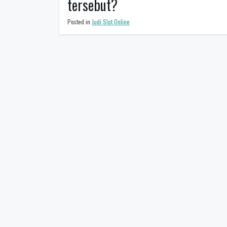
tersebut?
Posted in
Judi Slot Online