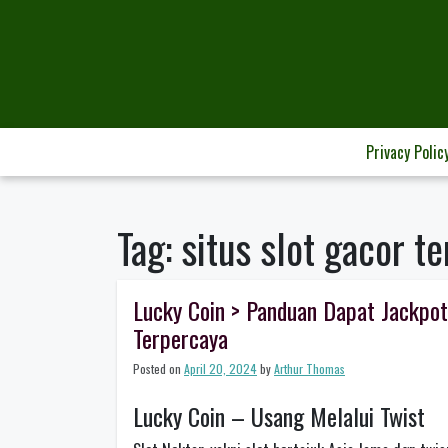
Skip
to
content
Privacy Polic
Tag:
situs slot gacor t
Lucky Coin > Panduan Dapat Jackpo
Terpercaya
Posted on
April 20, 2024
by
Arthur Thomas
Lucky Coin – Usang Melalui Twist