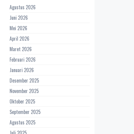
Agustus 2026
Juni 2026
Mei 2026
April 2026
Maret 2026
Februari 2026
Januari 2026
Desember 2025
November 2025
Oktober 2025
September 2025
Agustus 2025
Juli 2025