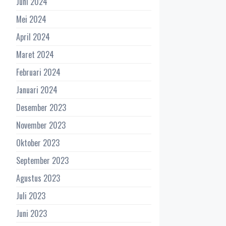
Juni 2024
Mei 2024
April 2024
Maret 2024
Februari 2024
Januari 2024
Desember 2023
November 2023
Oktober 2023
September 2023
Agustus 2023
Juli 2023
Juni 2023