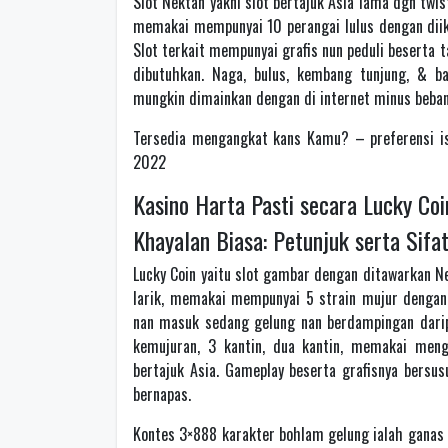
Slot Nektan yakni slot bertajuk Asia lama dgn twi
memakai mempunyai 10 perangai lulus dengan diik
Slot terkait mempunyai grafis nun peduli beserta
dibutuhkan. Naga, bulus, kembang tunjung, & ba
mungkin dimainkan dengan di internet minus beban
Tersedia mengangkat kans Kamu? – preferensi is
2022
Kasino Harta Pasti secara Lucky Coi
Khayalan Biasa: Petunjuk serta Sifa
Lucky Coin yaitu slot gambar dengan ditawarkan Nek
larik, memakai mempunyai 5 strain mujur dengan
nan masuk sedang gelung nan berdampingan daripad
kemujuran, 3 kantin, dua kantin, memakai men
bertajuk Asia. Gameplay beserta grafisnya bersus
bernapas.
Kontes 3×888 karakter bohlam gelung ialah ganas sl