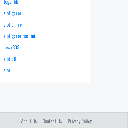
togel hk
slot gacor
slot online
slot gacor hari ini
dewa303
slot 88
slot
About Us
Contact Us
Privacy Policy