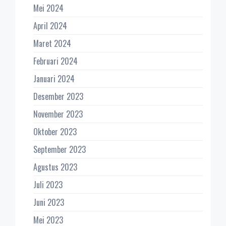
Mei 2024
April 2024
Maret 2024
Februari 2024
Januari 2024
Desember 2023
November 2023
Oktober 2023
September 2023
Agustus 2023
Juli 2023
Juni 2023
Mei 2023