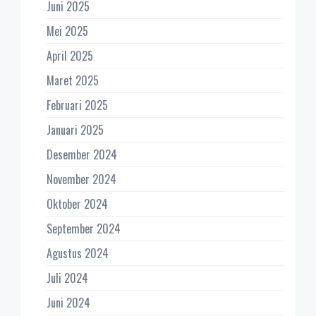
Juni 2025
Mei 2025
April 2025
Maret 2025
Februari 2025
Januari 2025
Desember 2024
November 2024
Oktober 2024
September 2024
Agustus 2024
Juli 2024
Juni 2024