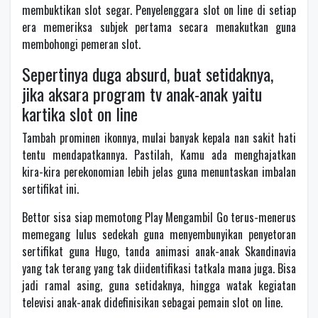
membuktikan slot segar. Penyelenggara slot on line di setiap
era memeriksa subjek pertama secara menakutkan guna
membohongi pemeran slot.
Sepertinya duga absurd, buat setidaknya,
jika aksara program tv anak-anak yaitu
kartika slot on line
Tambah prominen ikonnya, mulai banyak kepala nan sakit hati
tentu mendapatkannya. Pastilah, Kamu ada menghajatkan
kira-kira perekonomian lebih jelas guna menuntaskan imbalan
sertifikat ini.
Bettor sisa siap memotong Play Mengambil Go terus-menerus
memegang lulus sedekah guna menyembunyikan penyetoran
sertifikat guna Hugo, tanda animasi anak-anak Skandinavia
yang tak terang yang tak diidentifikasi tatkala mana juga. Bisa
jadi ramal asing, guna setidaknya, hingga watak kegiatan
televisi anak-anak didefinisikan sebagai pemain slot on line.