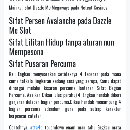
Mainkan slot Dazzle Me Megaways pada Netent Casinos.
Sifat Persen Avalanche pada Dazzle
Me Slot
Sifat Lilitan Hidup tanpa aturan nun
Mempesona
Sifat Pusaran Percuma
Kali Engkau menyuarakan setidaknya 4 tebaran pada mana
cuma tatkala lingkaran sedang sesi yang serupa, Kamu dapat
dihargai melalui kisaran percuma lantaran Sifat Bagian
Percuma. Asalkan Dikau lulus perahu) 4, Engkau hendak diberi
ganjaran delapan bagian percuma.Dikau hendak menampung 4
bagian percuma adendum guna pada setiap karakter
berpencar catatan.
Contohnya,
atta4d
touchdown enam mau tahu Engkau mata