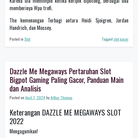
Karena dia memimpin ketika keripik dipotong, berbagai dua
memberinya Wpa trofi.
The kemenangan Terbagi antara Heidi Sjoigren, Jordan
Handrich, dan Mossey.
Posted in
Slot
Tagged
slot gacor
Dazzle Me Megaways Pertaruhan Slot
Bigpot Gaming Paling Gacor, Panduan Main
dan Analisis
Posted on
April 3, 2024
by
Arthur Thomas
Keterangan DAZZLE ME MEGAWAYS SLOT
2022
Mengagumkan!