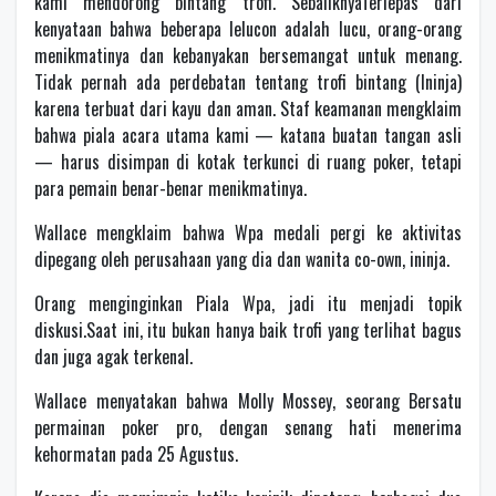
kami mendorong bintang trofi. SebaliknyaTerlepas dari
kenyataan bahwa beberapa lelucon adalah lucu, orang-orang
menikmatinya dan kebanyakan bersemangat untuk menang.
Tidak pernah ada perdebatan tentang trofi bintang (Ininja)
karena terbuat dari kayu dan aman. Staf keamanan mengklaim
bahwa piala acara utama kami — katana buatan tangan asli
— harus disimpan di kotak terkunci di ruang poker, tetapi
para pemain benar-benar menikmatinya.
Wallace mengklaim bahwa Wpa medali pergi ke aktivitas
dipegang oleh perusahaan yang dia dan wanita co-own, ininja.
Orang menginginkan Piala Wpa, jadi itu menjadi topik
diskusi.Saat ini, itu bukan hanya baik trofi yang terlihat bagus
dan juga agak terkenal.
Wallace menyatakan bahwa Molly Mossey, seorang Bersatu
permainan poker pro, dengan senang hati menerima
kehormatan pada 25 Agustus.