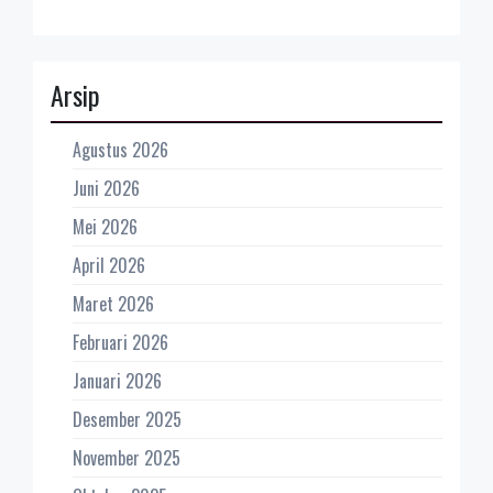
Arsip
Agustus 2026
Juni 2026
Mei 2026
April 2026
Maret 2026
Februari 2026
Januari 2026
Desember 2025
November 2025