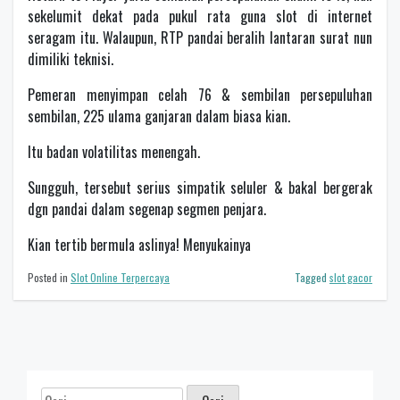
sekelumit dekat pada pukul rata guna slot di internet
seragam itu. Walaupun, RTP pandai beralih lantaran surat nun
dimiliki teknisi.
Pemeran menyimpan celah 76 & sembilan persepuluhan
sembilan, 225 ulama ganjaran dalam biasa kian.
Itu badan volatilitas menengah.
Sungguh, tersebut serius simpatik seluler & bakal bergerak
dgn pandai dalam segenap segmen penjara.
Kian tertib bermula aslinya! Menyukainya
Posted in
Slot Online Terpercaya
Tagged
slot gacor
Cari