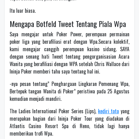
Itu luar biasa.
Mengapa Botfeld Tweet Tentang Piala Wpa
Saya mengajar untuk Poker Power, perempuan permainan
poker liga yang berafiliasi erat dengan Wpa.Secara kolektif,
kami mengajar canggih perempuan kasino sidang. SAYA
dengan senang hati Tweet tentang pengorganisasian Acara
Wanita yang berafiliasi dengan WPA setelah Chris Wallace dari
Ininja Poker memberi tahu saya tentang hal ini.
-nya pesan tentang” Penghargaan Lingkaran Pemenang Wpa,
Bertepuk tangan Wanita di Poker” peristiwa pada 25 Agustus
kemudian menjadi mandiri.
The Ladies International Poker Series (Lips),
kediri toto
yang
merupakan bagian dari Ininja Poker Tour yang diadakan di
Atlantis Casino Resort Spa di Reno, tidak lagi hanya
memberikan trofi Wpa.