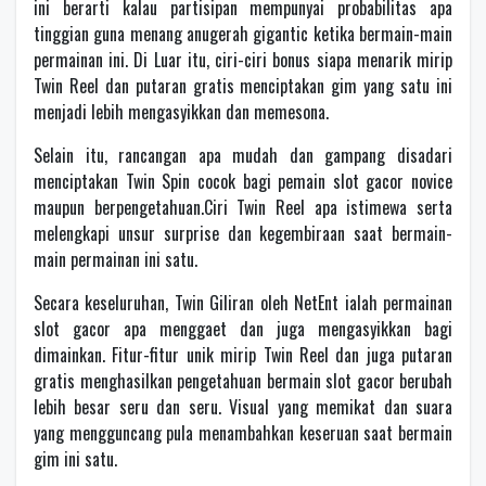
ini berarti kalau partisipan mempunyai probabilitas apa
tinggian guna menang anugerah gigantic ketika bermain-main
permainan ini. Di Luar itu, ciri-ciri bonus siapa menarik mirip
Twin Reel dan putaran gratis menciptakan gim yang satu ini
menjadi lebih mengasyikkan dan memesona.
Selain itu, rancangan apa mudah dan gampang disadari
menciptakan Twin Spin cocok bagi pemain slot gacor novice
maupun berpengetahuan.Ciri Twin Reel apa istimewa serta
melengkapi unsur surprise dan kegembiraan saat bermain-
main permainan ini satu.
Secara keseluruhan, Twin Giliran oleh NetEnt ialah permainan
slot gacor apa menggaet dan juga mengasyikkan bagi
dimainkan. Fitur-fitur unik mirip Twin Reel dan juga putaran
gratis menghasilkan pengetahuan bermain slot gacor berubah
lebih besar seru dan seru. Visual yang memikat dan suara
yang mengguncang pula menambahkan keseruan saat bermain
gim ini satu.