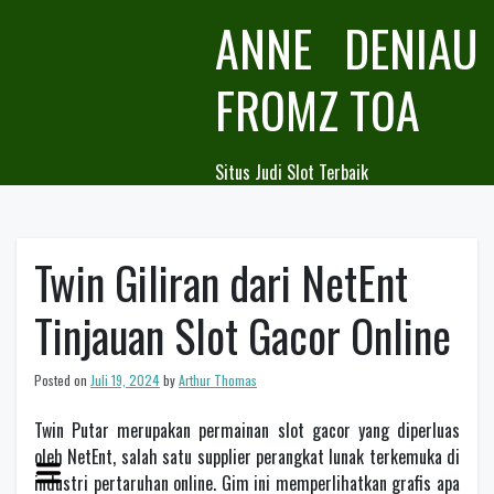
Skip
ANNE DENIAU
to
content
FROMZ TOA
Situs Judi Slot Terbaik
Twin Giliran dari NetEnt
Tinjauan Slot Gacor Online
Posted on
Juli 19, 2024
by
Arthur Thomas
Twin Putar merupakan permainan slot gacor yang diperluas
oleh NetEnt, salah satu supplier perangkat lunak terkemuka di
industri pertaruhan online. Gim ini memperlihatkan grafis apa