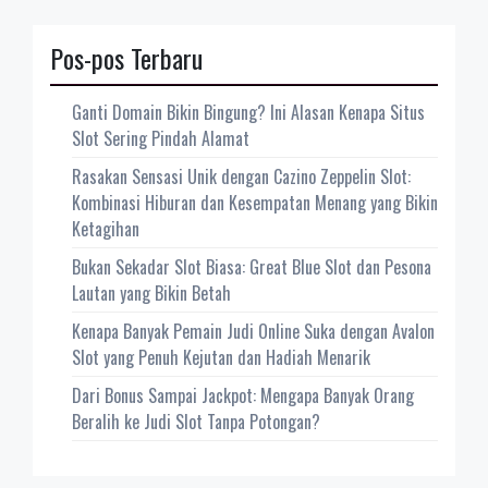
Pos-pos Terbaru
Ganti Domain Bikin Bingung? Ini Alasan Kenapa Situs
Slot Sering Pindah Alamat
Rasakan Sensasi Unik dengan Cazino Zeppelin Slot:
Kombinasi Hiburan dan Kesempatan Menang yang Bikin
Ketagihan
Bukan Sekadar Slot Biasa: Great Blue Slot dan Pesona
Lautan yang Bikin Betah
Kenapa Banyak Pemain Judi Online Suka dengan Avalon
Slot yang Penuh Kejutan dan Hadiah Menarik
Dari Bonus Sampai Jackpot: Mengapa Banyak Orang
Beralih ke Judi Slot Tanpa Potongan?