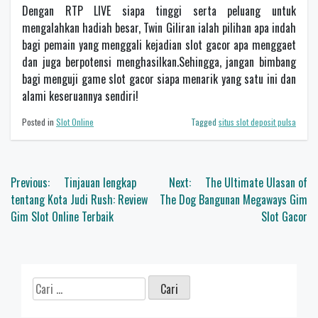
Dengan RTP LIVE siapa tinggi serta peluang untuk
mengalahkan hadiah besar, Twin Giliran ialah pilihan apa indah
bagi pemain yang menggali kejadian slot gacor apa menggaet
dan juga berpotensi menghasilkan.Sehingga, jangan bimbang
bagi menguji game slot gacor siapa menarik yang satu ini dan
alami keseruannya sendiri!
Posted in
Slot Online
Tagged
situs slot deposit pulsa
Navigasi
Previous:
Tinjauan lengkap
Next:
The Ultimate Ulasan of
pos
tentang Kota Judi Rush: Review
The Dog Bangunan Megaways Gim
Gim Slot Online Terbaik
Slot Gacor
Cari
untuk: