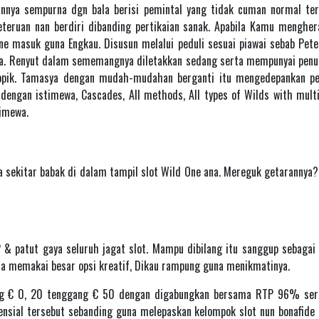
annya sempurna dgn bala berisi pemintal yang tidak cuman normal t
eruan nan berdiri dibanding pertikaian sanak. Apabila Kamu mengher
One masuk guna Engkau. Disusun melalui peduli sesuai piawai sebab Pete
tra. Renyut dalam sememangnya diletakkan sedang serta mempunyai pen
opik. Tamasya dengan mudah-mudahan berganti itu mengedepankan penu
engan istimewa, Cascades, All methods, All types of Wilds with multip
timewa.
 sekitar babak di dalam tampil slot Wild One ana. Mereguk getarannya
2 & patut gaya seluruh jagat slot. Mampu dibilang itu sanggup sebaga
pia memakai besar opsi kreatif, Dikau rampung guna menikmatinya.
ang € 0, 20 tenggang € 50 dengan digabungkan bersama RTP 96% se
ensial tersebut sebanding guna melepaskan kelompok slot nun bonafide b