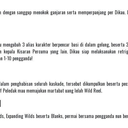
sen dengan sanggup menokok ganjaran serta memperpanjang per Dikau.
au mengubah 3 alias karakter berpencar basi di dalam gelung, besert
 kepala Kisaran Percuma yang lain. Dikau siap melaksanakan retri
an 1-10 pengganda!
 dalam penghabisan seluruh kaskade, tersebut dikumpulkan beserta p
tif Peledak mau memajukan martabat uang lelah Wild Reel.
N
lds, Expanding Wilds beserta Blanks, permai bersama pengganda nun b