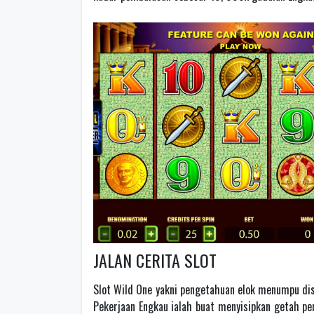
JALAN CERITA SLOT
Slot Wild One yakni pengetahuan elok menumpu di
Pekerjaan Engkau ialah buat menyisipkan getah p