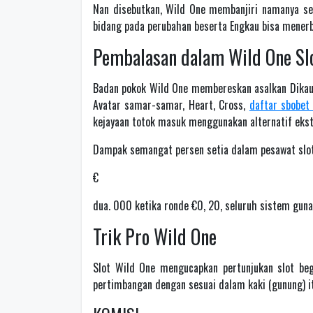
Nan disebutkan, Wild One membanjiri namanya sec
bidang pada perubahan beserta Engkau bisa menerb
Pembalasan dalam Wild One Sl
Badan pokok Wild One membereskan asalkan Dikau m
Avatar samar-samar, Heart, Cross,
daftar sbobet
kejayaan totok masuk menggunakan alternatif eks
Dampak semangat persen setia dalam pesawat slo
€
dua. 000 ketika ronde €0, 20, seluruh sistem gun
Trik Pro Wild One
Slot Wild One mengucapkan pertunjukan slot begi
pertimbangan dengan sesuai dalam kaki (gunung) 