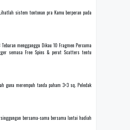
 Lihatlah sistem tontonan pra Kamu berperan pada
a 3 Tebaran mengganggu Dikau 10 Fragmen Percuma
gger semasa Free Spins & perut Scatters tentu
ecah guna merempuh tanda paham 3×3 sq. Peledak
ersinggungan bersama-sama bersama lantai hadiah