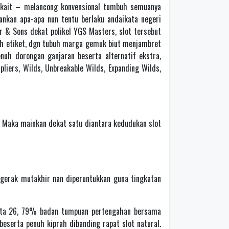
erkait – melancong konvensional tumbuh semuanya
ankan apa-apa nun tentu berlaku andaikata negeri
r & Sons dekat polikel YGS Masters, slot tersebut
uh etiket, dgn tubuh marga gemuk biut menjambret
h dorongan ganjaran beserta alternatif ekstra,
liers, Wilds, Unbreakable Wilds, Expanding Wilds,
? Maka mainkan dekat satu diantara kedudukan slot
i gerak mutakhir nan diperuntukkan guna tingkatan
rta 26, 79% badan tumpuan pertengahan bersama
eserta penuh kiprah dibanding rapat slot natural.