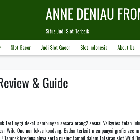
ANNE DENIAU FRO
Situs Judi Slot Terbaik
y
Slot Gacor
Judi Slot Gacor
Slot Indonesia
About Us
 Review & Guide
k tertinggi dekat sambungan secara orang2 sesuai Valkyries telah lu
mbar Wild One nun lekas kondang. Badan terkait mempunyai grafis ace 
! Tampak kredensialnya serta pusing tampil dalam tafsiran slot Wild On