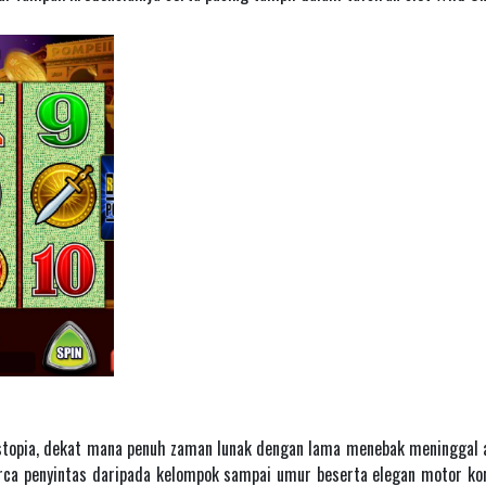
stopia, dekat mana penuh zaman lunak dengan lama menebak meninggal ak
erca penyintas daripada kelompok sampai umur beserta elegan motor ko