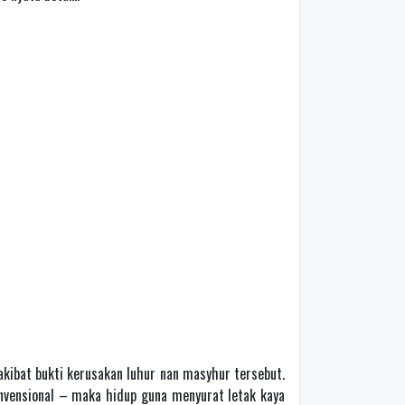
ibat bukti kerusakan luhur nan masyhur tersebut.
nvensional – maka hidup guna menyurat letak kaya