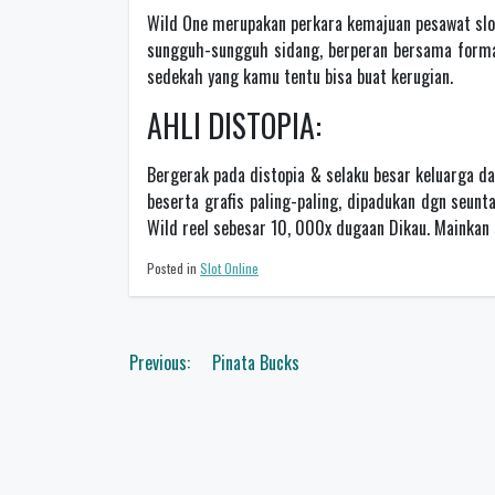
Wild One merupakan perkara kemajuan pesawat slot
sungguh-sungguh sidang, berperan bersama forma
sedekah yang kamu tentu bisa buat kerugian.
AHLI DISTOPIA:
Bergerak pada distopia & selaku besar keluarga d
beserta grafis paling-paling, dipadukan dgn seun
Wild reel sebesar 10, 000x dugaan Dikau. Mainkan
Posted in
Slot Online
Navigasi
Previous:
Pinata Bucks
pos