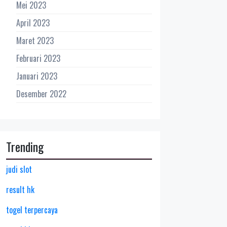
Mei 2023
April 2023
Maret 2023
Februari 2023
Januari 2023
Desember 2022
Trending
judi slot
result hk
togel terpercaya