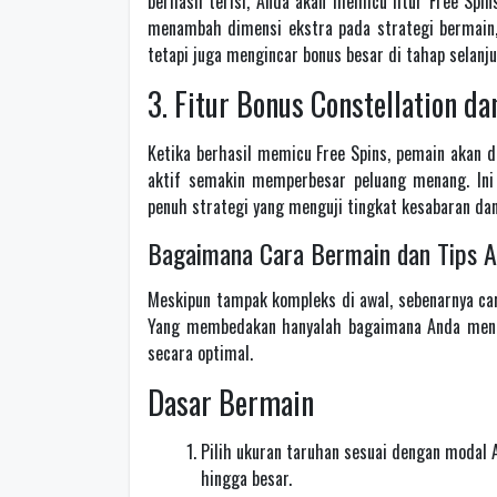
berhasil terisi, Anda akan memicu fitur Free Spi
menambah dimensi ekstra pada strategi bermain,
tetapi juga mengincar bonus besar di tahap selanju
3. Fitur Bonus Constellation da
Ketika berhasil memicu Free Spins, pemain akan d
aktif semakin memperbesar peluang menang. Ini 
penuh strategi yang menguji tingkat kesabaran da
Bagaimana Cara Bermain dan Tips A
Meskipun tampak kompleks di awal, sebenarnya c
Yang membedakan hanyalah bagaimana Anda menga
secara optimal.
Dasar Bermain
Pilih ukuran taruhan sesuai dengan modal A
hingga besar.