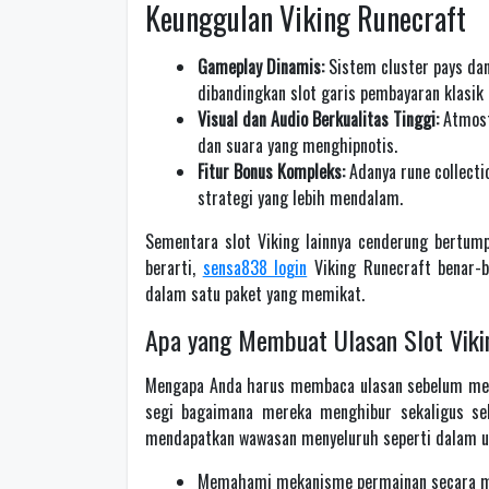
Keunggulan Viking Runecraft
Gameplay Dinamis:
Sistem cluster pays dan
dibandingkan slot garis pembayaran klasik 
Visual dan Audio Berkualitas Tinggi:
Atmosf
dan suara yang menghipnotis.
Fitur Bonus Kompleks:
Adanya rune collecti
strategi yang lebih mendalam.
Sementara slot Viking lainnya cenderung bertum
berarti,
sensa838 login
Viking Runecraft benar-
dalam satu paket yang memikat.
Apa yang Membuat Ulasan Slot Viki
Mengapa Anda harus membaca ulasan sebelum menco
segi bagaimana mereka menghibur sekaligus se
mendapatkan wawasan menyeluruh seperti dalam ulas
Memahami mekanisme permainan secara m