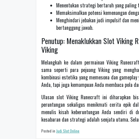
Menentukan strategi bertaruh yang paling 
Memaksimalkan potensi kemenangan dengan 
Menghindari jebakan judi impulsif dan me
bertanggung jawab.
Penutup: Menaklukkan Slot Viking 
Viking
Melangkah ke dalam permainan Viking Runecraft 
sama seperti para pejuang Viking yang mengha
kombinasi estetika yang memesona dan gameplay 
Anda, tapi juga kemampuan Anda membaca pola da
Ulasan slot Viking Runecraft ini diharapkan b
peruntungan sekaligus menikmati cerita epik da
menulis kisah keberuntungan Anda sendiri di du
kesabaran dan strategi adalah senjata utama. Sel
Posted in
Judi Slot Online