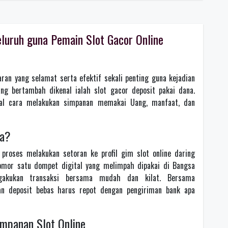
eluruh guna Pemain Slot Gacor Online
ran yang selamat serta efektif sekali penting guna kejadian
ng bertambah dikenal ialah slot gacor deposit pakai dana.
ihal cara melakukan simpanan memakai Uang, manfaat, dan
na?
roses melakukan setoran ke profil gim slot online daring
nomor satu dompet digital yang melimpah dipakai di Bangsa
gakukan transaksi bersama mudah dan kilat. Bersama
n deposit bebas harus repot dengan pengiriman bank apa
mpanan Slot Online