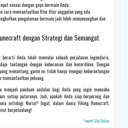
tepat sesuai dengan gaya bermain Anda.
cara memanfaatkan fitur fitur unggulan yang ada.
ningkatkan pengalaman bermain jadi lebih menyenangkan dan
Runecraft dengan Strategi dan Semangat
berarti Anda telah memulai sebuah perjalanan legendaris,
dapi tantangan dengan keberanian dan kecerdikan. Dengan
yang menantang, game ini tidak hanya menguji keberuntungan
n memanfaatkan peluang.
isa menjadi panduan andalan bagi Anda yang ingin mencoba
lam setiap putarnnya. Jadi, apakah Anda siap berperang dan
nia mitologi Norse? Ingat, dalam dunia Viking Runecraft,
amat berpetualang!
Tagged
Slot Online