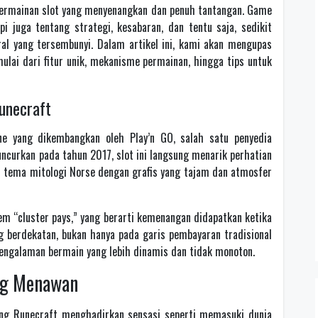
ermainan slot yang menyenangkan dan penuh tantangan. Game
i juga tentang strategi, kesabaran, dan tentu saja, sedikit
ral yang tersembunyi. Dalam artikel ini, kami akan mengupas
mulai dari fitur unik, mekanisme permainan, hingga tips untuk
unecraft
ne yang dikembangkan oleh Play’n GO, salah satu penyedia
iluncurkan pada tahun 2017, slot ini langsung menarik perhatian
t tema mitologi Norse dengan grafis yang tajam dan atmosfer
em “cluster pays,” yang berarti kemenangan didapatkan ketika
 berdekatan, bukan hanya pada garis pembayaran tradisional
pengalaman bermain yang lebih dinamis dan tidak monoton.
ang Menawan
iking Runecraft menghadirkan sensasi seperti memasuki dunia