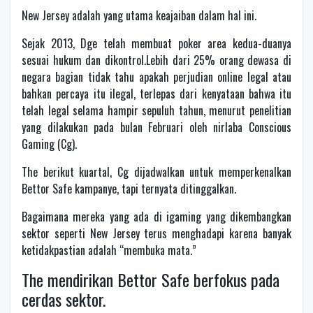
New Jersey adalah yang utama keajaiban dalam hal ini.
Sejak 2013, Dge telah membuat poker area kedua-duanya
sesuai hukum dan dikontrol.Lebih dari 25% orang dewasa di
negara bagian tidak tahu apakah perjudian online legal atau
bahkan percaya itu ilegal, terlepas dari kenyataan bahwa itu
telah legal selama hampir sepuluh tahun, menurut penelitian
yang dilakukan pada bulan Februari oleh nirlaba Conscious
Gaming (Cg).
The berikut kuartal, Cg dijadwalkan untuk memperkenalkan
Bettor Safe kampanye, tapi ternyata ditinggalkan.
Bagaimana mereka yang ada di igaming yang dikembangkan
sektor seperti New Jersey terus menghadapi karena banyak
ketidakpastian adalah “membuka mata.”
The mendirikan Bettor Safe berfokus pada
cerdas sektor.