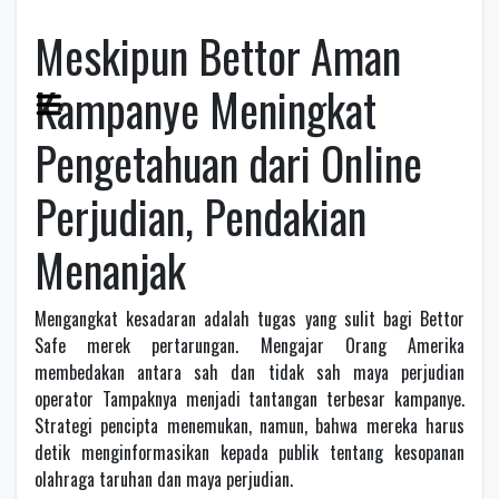
Meskipun Bettor Aman
Kampanye Meningkat
Pengetahuan dari Online
Perjudian, Pendakian
Menanjak
Mengangkat kesadaran adalah tugas yang sulit bagi Bettor
Safe merek pertarungan. Mengajar Orang Amerika
membedakan antara sah dan tidak sah maya perjudian
operator Tampaknya menjadi tantangan terbesar kampanye.
Strategi pencipta menemukan, namun, bahwa mereka harus
detik menginformasikan kepada publik tentang kesopanan
olahraga taruhan dan maya perjudian.