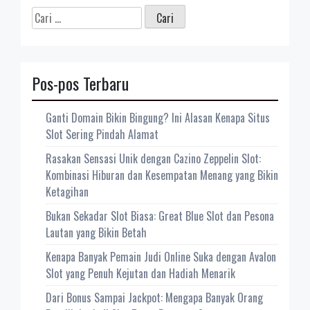
Cari
untuk:
Pos-pos Terbaru
Ganti Domain Bikin Bingung? Ini Alasan Kenapa Situs
Slot Sering Pindah Alamat
Rasakan Sensasi Unik dengan Cazino Zeppelin Slot:
Kombinasi Hiburan dan Kesempatan Menang yang Bikin
Ketagihan
Bukan Sekadar Slot Biasa: Great Blue Slot dan Pesona
Lautan yang Bikin Betah
Kenapa Banyak Pemain Judi Online Suka dengan Avalon
Slot yang Penuh Kejutan dan Hadiah Menarik
Dari Bonus Sampai Jackpot: Mengapa Banyak Orang