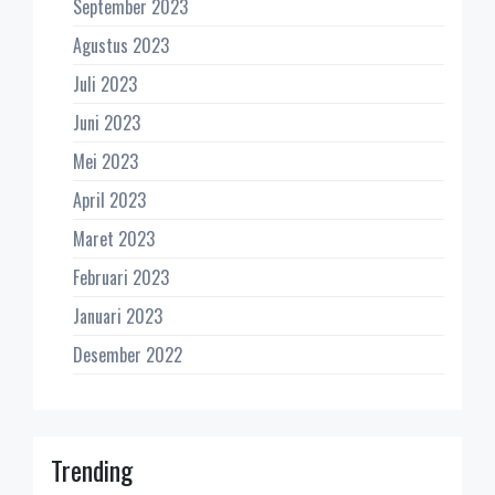
September 2023
Agustus 2023
Juli 2023
Juni 2023
Mei 2023
April 2023
Maret 2023
Februari 2023
Januari 2023
Desember 2022
Trending