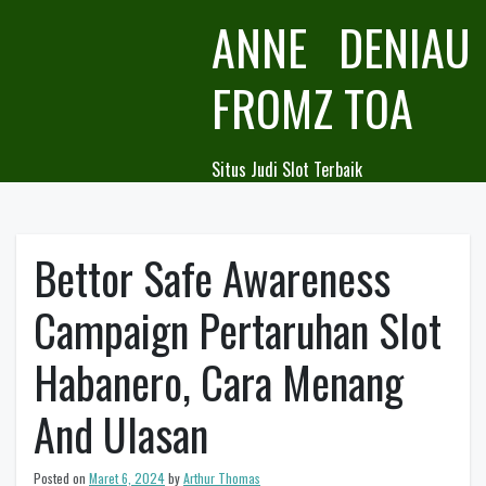
Skip
ANNE DENIAU
to
content
FROMZ TOA
Situs Judi Slot Terbaik
Bettor Safe Awareness
Campaign Pertaruhan Slot
Habanero, Cara Menang
And Ulasan
Posted on
Maret 6, 2024
by
Arthur Thomas