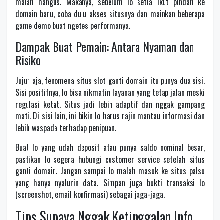
malah hangus. Makanya, sebelum lo setia ikut pindah ke
domain baru, coba dulu akses situsnya dan mainkan beberapa
game demo buat ngetes performanya.
Dampak Buat Pemain: Antara Nyaman dan
Risiko
Jujur aja, fenomena situs slot ganti domain itu punya dua sisi.
Sisi positifnya, lo bisa nikmatin layanan yang tetap jalan meski
regulasi ketat. Situs jadi lebih adaptif dan nggak gampang
mati. Di sisi lain, ini bikin lo harus rajin mantau informasi dan
lebih waspada terhadap penipuan.
Buat lo yang udah deposit atau punya saldo nominal besar,
pastikan lo segera hubungi customer service setelah situs
ganti domain. Jangan sampai lo malah masuk ke situs palsu
yang hanya nyalurin data. Simpan juga bukti transaksi lo
(screenshot, email konfirmasi) sebagai jaga-jaga.
Tips Supaya Nggak Ketinggalan Info