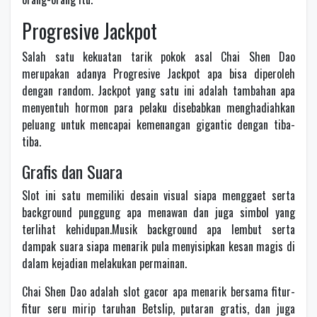
Progresive Jackpot
Salah satu kekuatan tarik pokok asal Chai Shen Dao
merupakan adanya Progresive Jackpot apa bisa diperoleh
dengan random. Jackpot yang satu ini adalah tambahan apa
menyentuh hormon para pelaku disebabkan menghadiahkan
peluang untuk mencapai kemenangan gigantic dengan tiba-
tiba.
Grafis dan Suara
Slot ini satu memiliki desain visual siapa menggaet serta
background punggung apa menawan dan juga simbol yang
terlihat kehidupan.Musik background apa lembut serta
dampak suara siapa menarik pula menyisipkan kesan magis di
dalam kejadian melakukan permainan.
Chai Shen Dao adalah slot gacor apa menarik bersama fitur-
fitur seru mirip taruhan Betslip, putaran gratis, dan juga