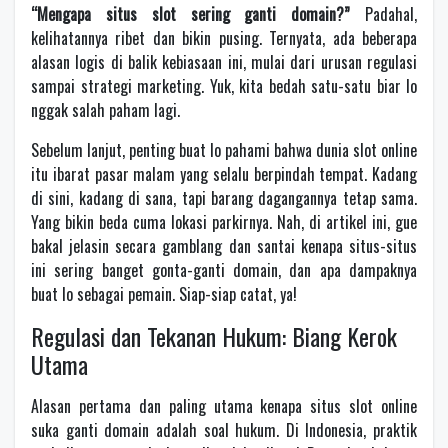
“Mengapa situs slot sering ganti domain?”
Padahal,
kelihatannya ribet dan bikin pusing. Ternyata, ada beberapa
alasan logis di balik kebiasaan ini, mulai dari urusan regulasi
sampai strategi marketing. Yuk, kita bedah satu-satu biar lo
nggak salah paham lagi.
Sebelum lanjut, penting buat lo pahami bahwa dunia slot online
itu ibarat pasar malam yang selalu berpindah tempat. Kadang
di sini, kadang di sana, tapi barang dagangannya tetap sama.
Yang bikin beda cuma lokasi parkirnya. Nah, di artikel ini, gue
bakal jelasin secara gamblang dan santai kenapa situs-situs
ini sering banget gonta-ganti domain, dan apa dampaknya
buat lo sebagai pemain. Siap-siap catat, ya!
Regulasi dan Tekanan Hukum: Biang Kerok
Utama
Alasan pertama dan paling utama kenapa situs slot online
suka ganti domain adalah soal hukum. Di Indonesia, praktik