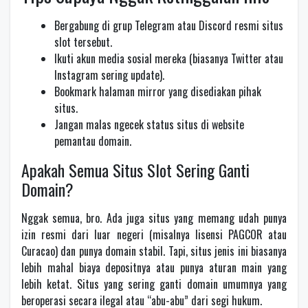
Bergabung di grup Telegram atau Discord resmi situs
slot tersebut.
Ikuti akun media sosial mereka (biasanya Twitter atau
Instagram sering update).
Bookmark halaman mirror yang disediakan pihak
situs.
Jangan malas ngecek status situs di website
pemantau domain.
Apakah Semua Situs Slot Sering Ganti
Domain?
Nggak semua, bro. Ada juga situs yang memang udah punya
izin resmi dari luar negeri (misalnya lisensi PAGCOR atau
Curacao) dan punya domain stabil. Tapi, situs jenis ini biasanya
lebih mahal biaya depositnya atau punya aturan main yang
lebih ketat. Situs yang sering ganti domain umumnya yang
beroperasi secara ilegal atau “abu-abu” dari segi hukum.