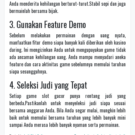
Anda menderita kehilangan berturut-turut.Stabil sepi dan juga
bermainlah bersama bijak.
3. Gunakan Feature Demo
Sebelum melakukan permainan dengan uang nyata,
manfaatkan fitur demo siapa banyak kali diberikan oleh kasino
daring. Ini mengizinkan Anda untuk mengupayakan game tidak
ada ancaman kehilangan uang. Anda mampu menyadari aneka
feature dan cara aktivitas game sebelumnya memulai taruhan
siapa sesungguhnya.
4. Seleksi Judi yang Tepat
Setiap game slot gacor punya rentang judi yang
berbeda.Pastikanlah untuk menyeleksi judi siapa sesuai
bersama anggaran Anda. Bila Anda segar mulai, mungkin lebih
baik untuk memulai bersama taruhan yang lebih banyak mini
sampai Anda merasa lebih banyak nyaman serta permainan.