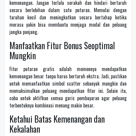
kemenangan. Jangan terlalu serakah dan hindari bertaruh
secara berlebihan dalam satu putaran. Memulai dengan
taruhan kecil dan meningkatkan secara bertahap ketika
merasa yakin bisa membantu menjaga modal dan peluang
jangka panjang.
Manfaatkan Fitur Bonus Seoptimal
Mungkin
Fitur putaran gratis adalah momennya mendapatkan
kemenangan besar tanpa harus bertaruh ekstra. Jadi, pastikan
untuk memanfaatkan simbol scatter sebanyak mungkin dan
memaksimalkan peluang mendapatkan fitur ini. Selain itu,
coba untuk aktifkan semua garis pembayaran agar peluang
terbentuknya kombinasi menang makin besar.
Ketahui Batas Kemenangan dan
Kekalahan