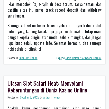
iklan mencolok. Rajin-rajinlah baca forum, tanya teman, dan
pastiin situs itu punya track record deposit dan withdraw
yang lancar.
Semoga artikel ini bener-bener ngebantu lo ngerti dunia slot
online yang kadang kocak tapi juga penuh risiko. Tetap main
dengan kepala dingin, atur modal sebaik mungkin, dan jangan
lupa buat selalu update info. Selamat bermain, dan semoga
hoki selalu di pihak lo!
Posted in
Judi Slot Online
Tagged
Situs Daftar Slot Gacor Hari Ini
Ulasan Slot Safari Heat: Menyelami
Keberuntungan di Dunia Kasino Online
Posted on
Oktober 6, 2025
by
Arthur Thomas
Apakah kamu penggemar permainan slot yang penuh