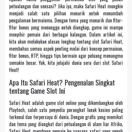
petualangan dan sensasi? Jika iya, maka Safari Heat mungkin
menjadi salah satu pilihan menarik untuk menambah
pengalaman bermainmu. Dengan tema yang menarik dan fitur-
fitur bonus yang menunggu untuk diungkap, game ini mampu
menyihir pemain dari berbagai kalangan. Dalam artikel ini,
kita akan melakukan ulasan lengkap tentang slot Safari Heat,
membahas semua aspek penting mulai dari konsep permainan,
fitur bonus, RTP, hingga tips bermain agar peluang menangmu
semakin besar. Yuk, kita jelajahi dunia seru dari slot Safari
Heat!
Apa Itu Safari Heat? Pengenalan Singkat
tentang Game Slot Ini
Safari Heat adalah game slot online yang dikembangkan oleh
Playtech, salah satu penyedia perangkat lunak kasino paling
terkenal dan terpercaya di dunia. Dengan grafis yang memikat
dan tema yang diangkat dari petualangan di alam liar Afrika,
Safari Heat membawa pemain ke suasana safari yang penuh