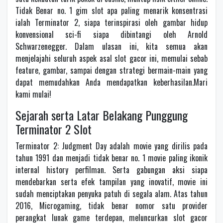
Tidak Benar no. 1 gim slot apa paling menarik konsentrasi
ialah Terminator 2, siapa terinspirasi oleh gambar hidup
konvensional sci-fi siapa dibintangi oleh Arnold
Schwarzenegger. Dalam ulasan ini, kita semua akan
menjelajahi seluruh aspek asal slot gacor ini, memulai sebab
feature, gambar, sampai dengan strategi bermain-main yang
dapat memudahkan Anda mendapatkan keberhasilan.Mari
kami mulai!
Sejarah serta Latar Belakang Punggung
Terminator 2 Slot
Terminator 2: Judgment Day adalah movie yang dirilis pada
tahun 1991 dan menjadi tidak benar no. 1 movie paling ikonik
internal history perfilman. Serta gabungan aksi siapa
mendebarkan serta efek tampilan yang inovatif, movie ini
sudah menciptakan penyuka patuh di segala alam. Atas tahun
2016, Microgaming, tidak benar nomor satu provider
perangkat lunak game terdepan, meluncurkan slot gacor