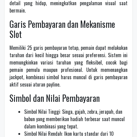
detail yang hidup, meningkatkan pengalaman visual saat
bermain.
Garis Pembayaran dan Mekanisme
Slot
Memiliki 25 garis pembayaran tetap, pemain dapat melakukan
taruhan dari kecil hingga besar sesuai preferensi. Sistem ini
memungkinkan variasi taruhan yang fleksibel, cocok bagi
pemain pemula maupun profesional. Untuk memenangkan
jackpot, kombinasi simbol harus muncul di garis pembayaran
aktif sesuai aturan payline.
Simbol dan Nilai Pembayaran
Simbol Nilai Tinggi: Singa, gajah, zebra, jerapah, dan
babun yang memberikan hadiah terbesar saat muncul
dalam kombinasi yang tepat.
Simbol Nilai Rendah: Ikon kartu standar dari 10