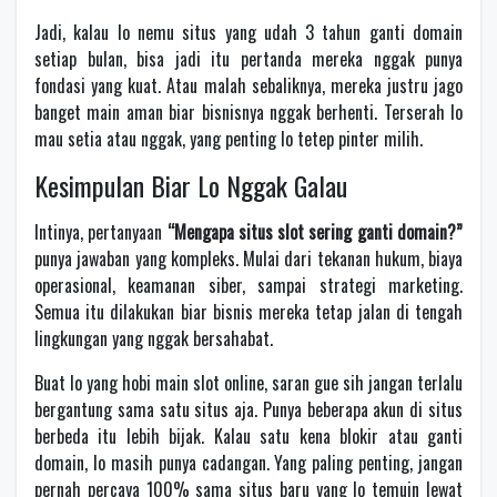
Jadi, kalau lo nemu situs yang udah 3 tahun ganti domain
setiap bulan, bisa jadi itu pertanda mereka nggak punya
fondasi yang kuat. Atau malah sebaliknya, mereka justru jago
banget main aman biar bisnisnya nggak berhenti. Terserah lo
mau setia atau nggak, yang penting lo tetep pinter milih.
Kesimpulan Biar Lo Nggak Galau
Intinya, pertanyaan
“Mengapa situs slot sering ganti domain?”
punya jawaban yang kompleks. Mulai dari tekanan hukum, biaya
operasional, keamanan siber, sampai strategi marketing.
Semua itu dilakukan biar bisnis mereka tetap jalan di tengah
lingkungan yang nggak bersahabat.
Buat lo yang hobi main slot online, saran gue sih jangan terlalu
bergantung sama satu situs aja. Punya beberapa akun di situs
berbeda itu lebih bijak. Kalau satu kena blokir atau ganti
domain, lo masih punya cadangan. Yang paling penting, jangan
pernah percaya 100% sama situs baru yang lo temuin lewat