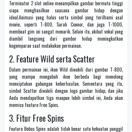
Terminator 2 slot online menampilkan gambar bermutu tinggi
siapa menghasilkan suasana gambar hidup dengan
ideal.Animasi yang halus serta simbol yang terilhami asal
movie, seperti T-800, Sarah Connor, dan juga T-1000,
membuat gim ini sangat menarik. Selain itu, akibat vokal yang
diambil langsung dari gambar hidup meningkatkan
kegemparan saat melakukan permainan.
2. Feature Wild serta Scatter
Dalam permainan ini, ikon Wild diwakili dari gambar T-800,
yang mampu mengubah ikon berbeda bagi menolong
menciptakan gabungan keberhasilan. Sementara yang itu,
simbol Scatter diwakili dengan logo gambar hidup, dan jika
Anda mendapatkan tiga maupun lebih simbol ini, Anda akan
memicu feature Free Spins.
3. Fitur Free Spins
Feature Bebas Spins adalah tidak benar satu kekuatan panggil