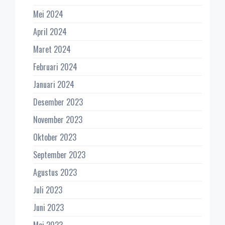
Mei 2024
April 2024
Maret 2024
Februari 2024
Januari 2024
Desember 2023
November 2023
Oktober 2023
September 2023
Agustus 2023
Juli 2023
Juni 2023
Mei 2023