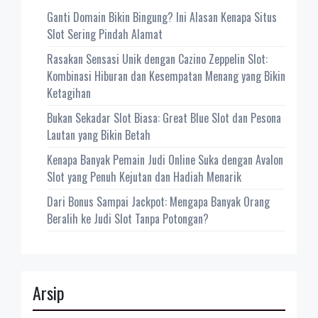
Ganti Domain Bikin Bingung? Ini Alasan Kenapa Situs
Slot Sering Pindah Alamat
Rasakan Sensasi Unik dengan Cazino Zeppelin Slot:
Kombinasi Hiburan dan Kesempatan Menang yang Bikin
Ketagihan
Bukan Sekadar Slot Biasa: Great Blue Slot dan Pesona
Lautan yang Bikin Betah
Kenapa Banyak Pemain Judi Online Suka dengan Avalon
Slot yang Penuh Kejutan dan Hadiah Menarik
Dari Bonus Sampai Jackpot: Mengapa Banyak Orang
Beralih ke Judi Slot Tanpa Potongan?
Arsip