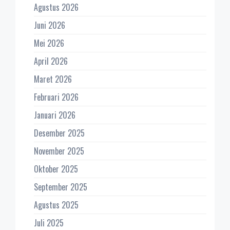
Agustus 2026
Juni 2026
Mei 2026
April 2026
Maret 2026
Februari 2026
Januari 2026
Desember 2025
November 2025
Oktober 2025
September 2025
Agustus 2025
Juli 2025