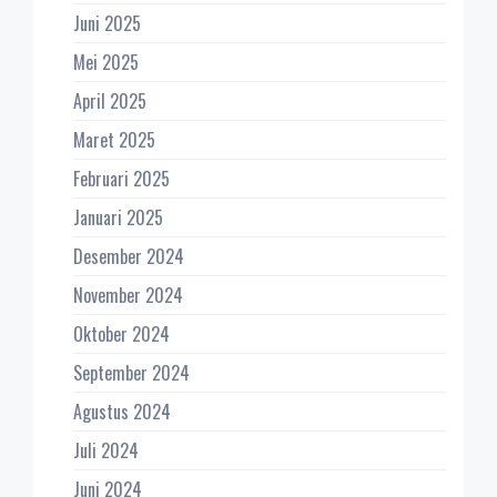
Juni 2025
Mei 2025
April 2025
Maret 2025
Februari 2025
Januari 2025
Desember 2024
November 2024
Oktober 2024
September 2024
Agustus 2024
Juli 2024
Juni 2024