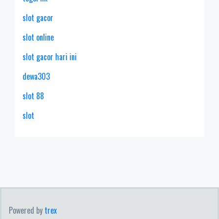
slot gacor
slot online
slot gacor hari ini
dewa303
slot 88
slot
Powered by
trex