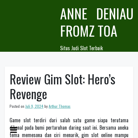
Skip
ANNE DENIAU
to
content
FROMZ TOA
Situs Judi Slot Terbaik
Review Gim Slot: Hero’s
Revenge
Posted on
Juli 9, 2024
by
Arthur Thomas
Game slot terdiri dari salah satu game siapa terutama
dikenal pada bumi pertaruhan daring saat ini. Bersama aneka
tema memesona dan ciri menarik, gim slot online mampu