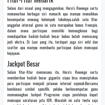
Selain dari visual yang mengagumkan, Hero’s Revenge serta
menawarkan berbagai ciri menarik apa mampu menaikkan
kesempatan menang kelompok tokohnya.salah satu fitur
unggulan internal game ini satu merupakan bonus freespin,
dalam mana partisipan memiliki kemungkinan bagi
mendapatkan hadiah-hadiah besar bebas butuh memasang
judi ekstra. Di Luar yang itu, terdapat juga ciri wild dan
scatter apa mampu membantu partisipan dalam mencapai
kejayaan.
Jackpot Besar
Selain fitur-fitur memesona itu, Hero’s Revenge serta
memberikan hadiah besar gigantic siapa bisa menciptakan
para partisipan menjadi jutawan internal sejenak.Bersama
kombinasi simbol spesifik, pelaku berkesempatan guna
memenangkan Jackpot Progresive siapa jumlahnya dapat
mencapai seratusan juta IDR. Masalah ini satu tentu saja