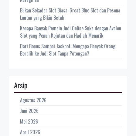
Bukan Sekadar Slot Biasa: Great Blue Slot dan Pesona
Lautan yang Bikin Betah
Kenapa Banyak Pemain Judi Online Suka dengan Avalon
Slot yang Penuh Kejutan dan Hadiah Menarik
Dari Bonus Sampai Jackpot: Mengapa Banyak Orang
Beralih ke Judi Slot Tanpa Potongan?
Arsip
Agustus 2026
Juni 2026
Mei 2026
April 2026