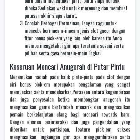
buru dalam menentukan pintu-pintu siapa hendak
dibuka.Sediakan waktu untuk merenung dan membuat
putusan akhir siapa akurat.
Cobalah Berbagai Permainan: Jangan ragu untuk
mencoba bermacam-macam jenis slot gacor dengan
fitur bonus pick-em yang lain, oleh karena itu Anda
mampu mengetahui gim apa terutama sesuai serta
pilihan serta gaya bermain-main Engkau.
Keseruan Mencari Anugerah di Putar Pintu
Menemukan hadiah pada balik pintu-pintu pada slot dengan
ciri bonus pick-em merupakan pengalaman yang sangat
memuaskan serta mendebarkan.Perasaan antara kegembiraan
dan juga penyesalan ketika membongkar anugerah itu
menghasilkan game bertambah menarik dan menghasilkan
pemain berkelanjutan ulang bagi mencari rewards baru.
Dengan elemen berinteraksi dan juga pengendalian yang
diberikan untuk partisipan, feature pick-em sukses
menghasilkan lingkungan gim apa menggembirakan serta