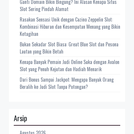
Ganti Domain Bikin Bingung? Ini Alasan Kenapa Situs
Slot Sering Pindah Alamat
Rasakan Sensasi Unik dengan Cazino Zeppelin Slot:
Kombinasi Hiburan dan Kesempatan Menang yang Bikin
Ketagihan
Bukan Sekadar Slot Biasa: Great Blue Slot dan Pesona
Lautan yang Bikin Betah
Kenapa Banyak Pemain Judi Online Suka dengan Avalon
Slot yang Penuh Kejutan dan Hadiah Menarik
Dari Bonus Sampai Jackpot: Mengapa Banyak Orang
Beralih ke Judi Slot Tanpa Potongan?
Arsip
Agustus 2026