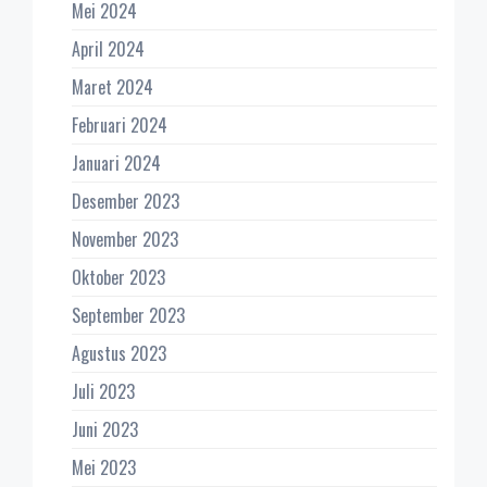
Mei 2024
April 2024
Maret 2024
Februari 2024
Januari 2024
Desember 2023
November 2023
Oktober 2023
September 2023
Agustus 2023
Juli 2023
Juni 2023
Mei 2023