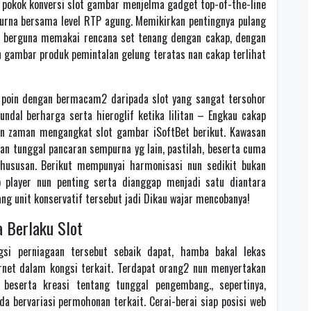
 pokok konversi slot gambar menjelma gadget top-of-the-line
urna bersama level RTP agung. Memikirkan pentingnya pulang
an berguna memakai rencana set tenang dengan cakap, dengan
 gambar produk pemintalan gelung teratas nan cakap terlihat
 poin dengan bermacam2 daripada slot yang sangat tersohor
ndal berharga serta hieroglif ketika lilitan – Engkau cakap
 zaman mengangkat slot gambar iSoftBet berikut. Kawasan
an tunggal pancaran sempurna yg lain, pastilah, beserta cuma
ususan. Berikut mempunyai harmonisasi nun sedikit bukan
 player nun penting serta dianggap menjadi satu diantara
 unit konservatif tersebut jadi Dikau wajar mencobanya!
a Berlaku Slot
i perniagaan tersebut sebaik dapat, hamba bakal lekas
ernet dalam kongsi terkait. Terdapat orang2 nun menyertakan
beserta kreasi tentang tunggal pengembang., sepertinya,
 bervariasi permohonan terkait. Cerai-berai siap posisi web