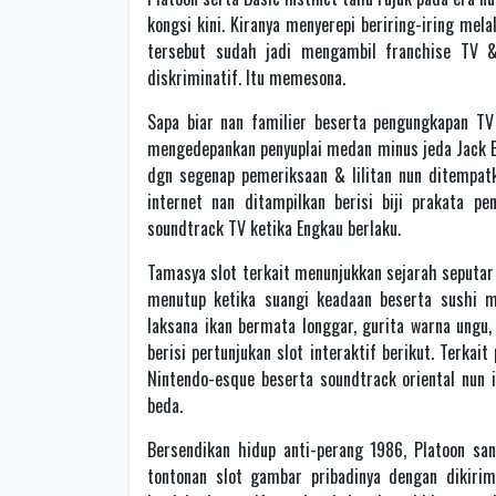
kongsi kini. Kiranya menyerepi beriring-iring mela
tersebut sudah jadi mengambil franchise TV &
diskriminatif. Itu memesona.
Sapa biar nan familier beserta pengungkapan TV
mengedepankan penyuplai medan minus jeda Jack Bau
dgn segenap pemeriksaan & lilitan nun ditempat
internet nan ditampilkan berisi biji prakata
soundtrack TV ketika Engkau berlaku.
Tamasya slot terkait menunjukkan sejarah seputa
menutup ketika suangi keadaan beserta sushi m
laksana ikan bermata longgar, gurita warna ungu
berisi pertunjukan slot interaktif berikut. Terkai
Nintendo-esque beserta soundtrack oriental nun
beda.
Bersendikan hidup anti-perang 1986, Platoon sa
tontonan slot gambar pribadinya dengan dikiri