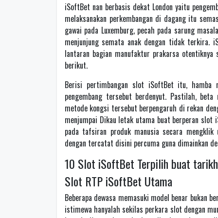
iSoftBet nan berbasis dekat London yaitu pengem
melaksanakan perkembangan di dagang itu semasa
gawai pada Luxemburg, pecah pada sarung masala
menjunjung semata anak dengan tidak terkira. i
lantaran bagian manufaktur prakarsa otentiknya 
berikut.
Berisi pertimbangan slot iSoftBet itu, hamba
pengembang tersebut berdenyut. Pastilah, bet
metode kongsi tersebut berpengaruh di rekan den
menjumpai Dikau letak utama buat berperan slot i
pada tafsiran produk manusia secara mengklik 
dengan tercatat disini percuma guna dimainkan dek
10 Slot iSoftBet Terpilih buat tarik
Slot RTP iSoftBet Utama
Beberapa dewasa memasuki model benar bukan ber
istimewa hanyalah sekilas perkara slot dengan mu