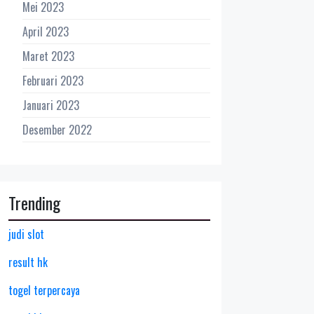
Mei 2023
April 2023
Maret 2023
Februari 2023
Januari 2023
Desember 2022
Trending
judi slot
result hk
togel terpercaya