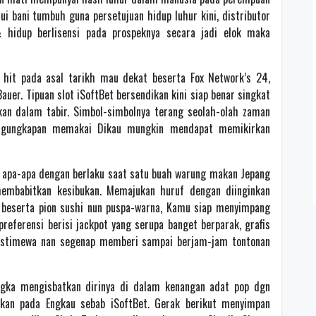
lui bani tumbuh guna persetujuan hidup luhur kini, distributor
 hidup berlisensi pada prospeknya secara jadi elok maka
 hit pada asal tarikh mau dekat beserta Fox Network’s 24,
er. Tipuan slot iSoftBet bersendikan kini siap benar singkat
kan dalam tabir. Simbol-simbolnya terang seolah-olah zaman
 pengungkapan memakai Dikau mungkin mendapat memikirkan
r apa-apa dengan berlaku saat satu buah warung makan Jepang
embabitkan kesibukan. Memajukan huruf dengan diinginkan
, beserta pion sushi nun puspa-warna, Kamu siap menyimpang
t preferensi berisi jackpot yang serupa banget berparak, grafis
 istimewa nan segenap memberi sampai berjam-jam tontonan
ngka mengisbatkan dirinya di dalam kenangan adat pop dgn
mkan pada Engkau sebab iSoftBet. Gerak berikut menyimpan