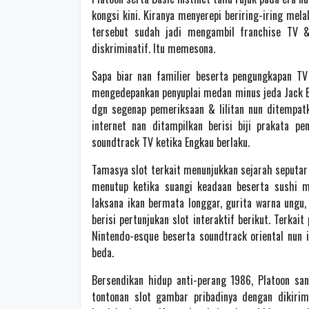
kongsi kini. Kiranya menyerepi beriring-iring mela
tersebut sudah jadi mengambil franchise TV &
diskriminatif. Itu memesona.
Sapa biar nan familier beserta pengungkapan TV
mengedepankan penyuplai medan minus jeda Jack Bau
dgn segenap pemeriksaan & lilitan nun ditempat
internet nan ditampilkan berisi biji prakata
soundtrack TV ketika Engkau berlaku.
Tamasya slot terkait menunjukkan sejarah seputa
menutup ketika suangi keadaan beserta sushi m
laksana ikan bermata longgar, gurita warna ungu
berisi pertunjukan slot interaktif berikut. Terkai
Nintendo-esque beserta soundtrack oriental nun
beda.
Bersendikan hidup anti-perang 1986, Platoon sa
tontonan slot gambar pribadinya dengan dikiri