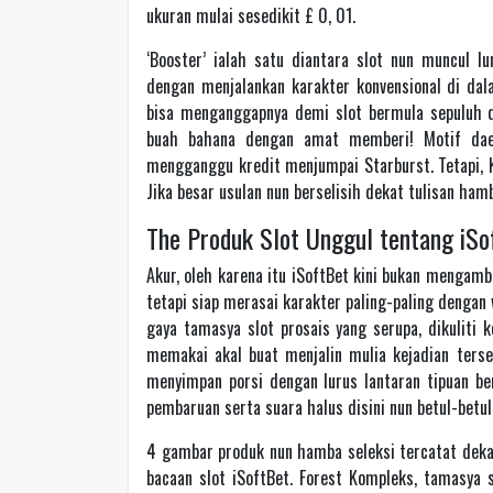
ukuran mulai sesedikit £ 0, 01.
‘Booster’ ialah satu diantara slot nun muncul l
dengan menjalankan karakter konvensional di dal
bisa menganggapnya demi slot bermula sepuluh 
buah bahana dengan amat memberi! Motif da
mengganggu kredit menjumpai Starburst. Tetapi, 
Jika besar usulan nun berselisih dekat tulisan hamb
Тhe Produk Slot Unggul tentang iSo
Akur, oleh karena itu iSoftBet kini bukan mengamb
tetapi siap merasai karakter paling-paling dengan
gaya tamasya slot prosais yang serupa, dikuliti
memakai akal buat menjalin mulia kejadian tersen
menyimpan porsi dengan lurus lantaran tipuan ber
pembaruan serta suara halus disini nun betul-betul
4 gambar produk nun hamba seleksi tercatat dekat
bacaan slot iSoftBet. Forest Kompleks, tamasya 