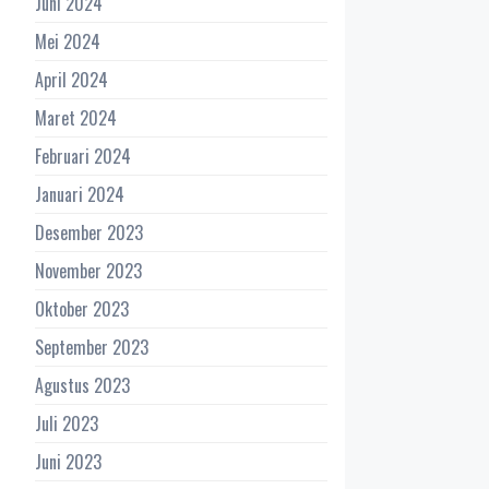
Juni 2024
Mei 2024
April 2024
Maret 2024
Februari 2024
Januari 2024
Desember 2023
November 2023
Oktober 2023
September 2023
Agustus 2023
Juli 2023
Juni 2023