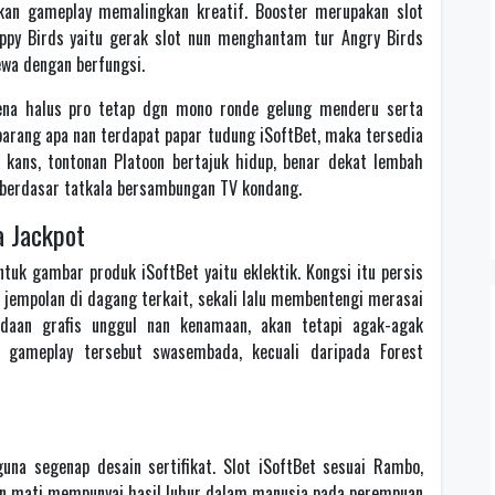
kan gameplay memalingkan kreatif. Booster merupakan slot
appy Birds yaitu gerak slot nun menghantam tur Angry Birds
ewa dengan berfungsi.
ena halus pro tetap dgn mono ronde gelung menderu serta
barang apa nan terdapat papar tudung iSoftBet, maka tersedia
 kans, tontonan Platoon bertajuk hidup, benar dekat lembah
sa berdasar tatkala bersambungan TV kondang.
 Jackpot
uk gambar produk iSoftBet yaitu eklektik. Kongsi itu persis
jempolan di dagang terkait, sekali lalu membentengi merasai
edaan grafis unggul nan kenamaan, akan tetapi agak-agak
gameplay tersebut swasembada, kecuali daripada Forest
una segenap desain sertifikat. Slot iSoftBet sesuai Rambo,
 nun mati mempunyai hasil luhur dalam manusia pada perempuan