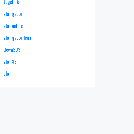
togel hk
slot gacor
slot online
slot gacor hari ini
dewa303
slot 88
slot