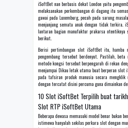
iSoftBet nan berbasis dekat London yaitu pengem
melaksanakan perkembangan di dagang itu semasa
gawai pada Luxemburg, pecah pada sarung masala
menjunjung semata anak dengan tidak terkira. i
lantaran bagian manufaktur prakarsa otentiknya 
berikut.
Berisi pertimbangan slot iSoftBet itu, hamba
pengembang tersebut berdenyut. Pastilah, bet
metode kongsi tersebut berpengaruh di rekan den
menjumpai Dikau letak utama buat berperan slot i
pada tafsiran produk manusia secara mengklik 
dengan tercatat disini percuma guna dimainkan dek
10 Slot iSoftBet Terpilih buat tarik
Slot RTP iSoftBet Utama
Beberapa dewasa memasuki model benar bukan ber
istimewa hanyalah sekilas perkara slot dengan mu