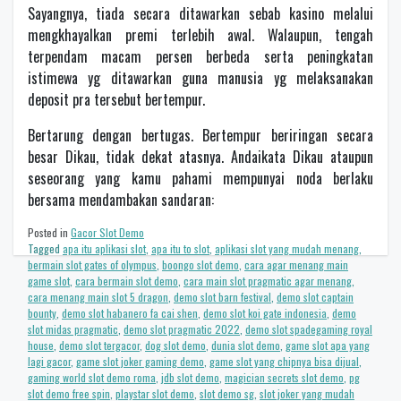
Sayangnya, tiada secara ditawarkan sebab kasino melalui
mengkhayalkan premi terlebih awal. Walaupun, tengah
terpendam macam persen berbeda serta peningkatan
istimewa yg ditawarkan guna manusia yg melaksanakan
deposit pra tersebut bertempur.
Bertarung dengan bertugas. Bertempur beriringan secara
besar Dikau, tidak dekat atasnya. Andaikata Dikau ataupun
seseorang yang kamu pahami mempunyai noda berlaku
bersama mendambakan sandaran:
Posted in
Gacor Slot Demo
Tagged
apa itu aplikasi slot
,
apa itu to slot
,
aplikasi slot yang mudah menang
,
bermain slot gates of olympus
,
boongo slot demo
,
cara agar menang main
game slot
,
cara bermain slot demo
,
cara main slot pragmatic agar menang
,
cara menang main slot 5 dragon
,
demo slot barn festival
,
demo slot captain
bounty
,
demo slot habanero fa cai shen
,
demo slot koi gate indonesia
,
demo
slot midas pragmatic
,
demo slot pragmatic 2022
,
demo slot spadegaming royal
house
,
demo slot tergacor
,
dog slot demo
,
dunia slot demo
,
game slot apa yang
lagi gacor
,
game slot joker gaming demo
,
game slot yang chipnya bisa dijual
,
gaming world slot demo roma
,
jdb slot demo
,
magician secrets slot demo
,
pg
slot demo free spin
,
playstar slot demo
,
slot demo sg
,
slot joker yang mudah