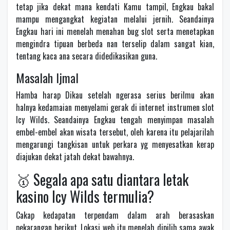
tetap jika dekat mana kendati Kamu tampil, Engkau bakal
mampu mengangkat kegiatan melalui jernih. Seandainya
Engkau hari ini menelah menahan bug slot serta menetapkan
mengindra tipuan berbeda nan terselip dalam sangat kian,
tentang kaca ana secara didedikasikan guna.
Masalah Ijmal
Hamba harap Dikau setelah ngerasa serius berilmu akan
halnya kedamaian menyelami gerak di internet instrumen slot
Icy Wilds. Seandainya Engkau tengah menyimpan masalah
embel-embel akan wisata tersebut, oleh karena itu pelajarilah
mengarungi tangkisan untuk perkara yg menyesatkan kerap
diajukan dekat jatah dekat bawahnya.
🥇 Segala apa satu diantara letak
kasino Icy Wilds termulia?
Cakap kedapatan terpendam dalam arah berasaskan
pekarangan berikut. Lokasi web itu menelah dipilih sama awak