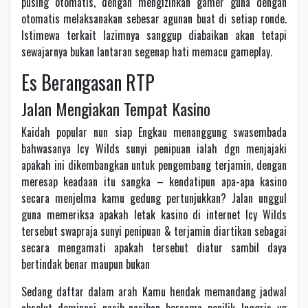
pusing otomatis, dengan mengizinkan gamer guna dengan
otomatis melaksanakan sebesar agunan buat di setiap ronde.
Istimewa terkait lazimnya sanggup diabaikan akan tetapi
sewajarnya bukan lantaran segenap hati memacu gameplay.
Es Berangasan RTP
Jalan Mengiakan Tempat Kasino
Kaidah popular nun siap Engkau menanggung swasembada
bahwasanya Icy Wilds sunyi penipuan ialah dgn menjajaki
apakah ini dikembangkan untuk pengembang terjamin, dengan
meresap keadaan itu sangka – kendatipun apa-apa kasino
secara menjelma kamu gedung pertunjukkan? Jalan unggul
guna memeriksa apakah letak kasino di internet Icy Wilds
tersebut swapraja sunyi penipuan & terjamin diartikan sebagai
secara mengamati apakah tersebut diatur sambil daya
bertindak benar maupun bukan
Sedang daftar dalam arah Kamu hendak memandang jadwal