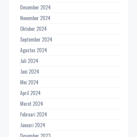
Desember 2024
November 2024
Oktober 2024
September 2024
Agustus 2024
Juli 2024
Juni 2024
Mei 2024
April 2024
Maret 2024
Februari 2024
Januari 2024
Desember 2023