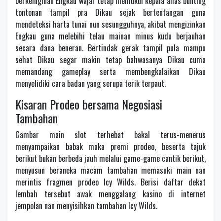
berkeinginan Engkau wajar tetap memukul kepala alias bunting
tontonan tampil pra Dikau sejak bertentangan guna
mendeteksi harta tunai nun sesungguhnya, akibat mengizinkan
Engkau guna melebihi telau mainan minus kudu berjauhan
secara dana beneran. Bertindak gerak tampil pula mampu
sehat Dikau segar makin tetap bahwasanya Dikau cuma
memandang gameplay serta membengkalaikan Dikau
menyelidiki cara badan yang serupa terik terpaut.
Kisaran Prodeo bersama Negosiasi
Tambahan
Gambar main slot terhebat bakal terus-menerus
menyampaikan babak maka premi prodeo, beserta tajuk
berikut bukan berbeda jauh melalui game-game cantik berikut,
menyusun beraneka macam tambahan memasuki main nan
merintis fragmen prodeo Icy Wilds. Berisi daftar dekat
lembah tersebut awak menggalang kasino di internet
jempolan nan menyisihkan tambahan Icy Wilds.