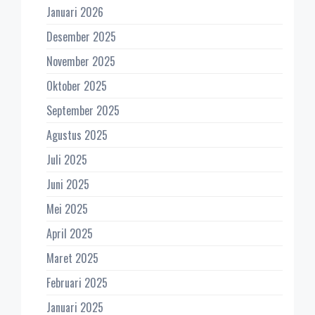
Januari 2026
Desember 2025
November 2025
Oktober 2025
September 2025
Agustus 2025
Juli 2025
Juni 2025
Mei 2025
April 2025
Maret 2025
Februari 2025
Januari 2025