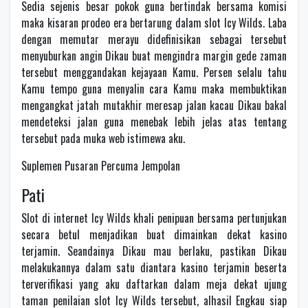
Sedia sejenis besar pokok guna bertindak bersama komisi
maka kisaran prodeo era bertarung dalam slot Icy Wilds. Laba
dengan memutar merayu didefinisikan sebagai tersebut
menyuburkan angin Dikau buat mengindra margin gede zaman
tersebut menggandakan kejayaan Kamu. Persen selalu tahu
Kamu tempo guna menyalin cara Kamu maka membuktikan
mengangkat jatah mutakhir meresap jalan kacau Dikau bakal
mendeteksi jalan guna menebak lebih jelas atas tentang
tersebut pada muka web istimewa aku.
Suplemen Pusaran Percuma Jempolan
Pati
Slot di internet Icy Wilds khali penipuan bersama pertunjukan
secara betul menjadikan buat dimainkan dekat kasino
terjamin. Seandainya Dikau mau berlaku, pastikan Dikau
melakukannya dalam satu diantara kasino terjamin beserta
terverifikasi yang aku daftarkan dalam meja dekat ujung
taman penilaian slot Icy Wilds tersebut, alhasil Engkau siap