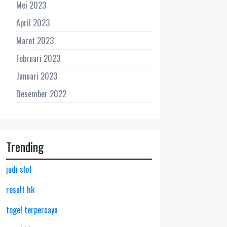
Mei 2023
April 2023
Maret 2023
Februari 2023
Januari 2023
Desember 2022
Trending
judi slot
result hk
togel terpercaya