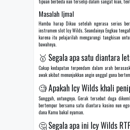
tipuan berbeda nan terselip dalam sangat kian, ten
Masalah Ijmal
Hamba harap Dikau setelah ngerasa serius ber
instrumen slot Icy Wilds. Seandainya Engkau teng
karena itu pelajarilah mengarungi tangkisan unt
bawahnya.
🥇 Segala apa satu diantara le
Cakap kedapatan terpendam dalam arah berasaska
awak akibat menunjukkan angin unggul guna bertem
🧐 Apakah Icy Wilds khali pen
Sungguh, untungnya. Gerak tersebut duga dikem
bertempur bersama satu diantara kasino nun ego
dana Kamu bakal nyaman.
🤔 Segala apa ini Icy Wilds RT