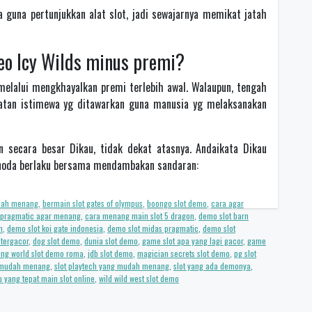
 guna pertunjukkan alat slot, jadi sewajarnya memikat jatah
eo Icy Wilds minus premi?
melalui mengkhayalkan premi terlebih awal. Walaupun, tengah
tan istimewa yg ditawarkan guna manusia yg melaksanakan
n secara besar Dikau, tidak dekat atasnya. Andaikata Dikau
noda berlaku bersama mendambakan sandaran:
udah menang
,
bermain slot gates of olympus
,
boongo slot demo
,
cara agar
t pragmatic agar menang
,
cara menang main slot 5 dragon
,
demo slot barn
n
,
demo slot koi gate indonesia
,
demo slot midas pragmatic
,
demo slot
 tergacor
,
dog slot demo
,
dunia slot demo
,
game slot apa yang lagi gacor
,
game
ng world slot demo roma
,
jdb slot demo
,
magician secrets slot demo
,
pg slot
g mudah menang
,
slot playtech yang mudah menang
,
slot yang ada demonya
,
u yang tepat main slot online
,
wild wild west slot demo