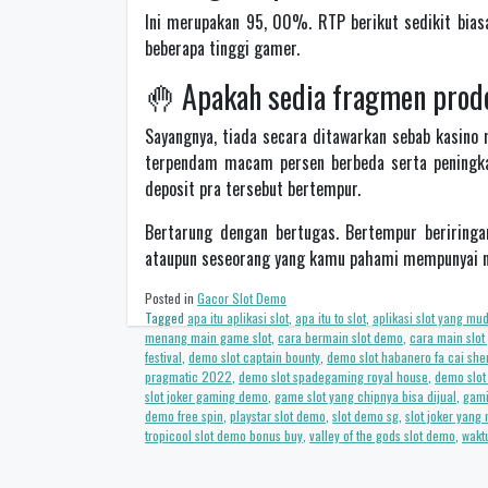
Ini merupakan 95, 00%. RTP berikut sedikit biasa
beberapa tinggi gamer.
🤚 Apakah sedia fragmen prod
Sayangnya, tiada secara ditawarkan sebab kasino 
terpendam macam persen berbeda serta peningka
deposit pra tersebut bertempur.
Bertarung dengan bertugas. Bertempur beriringa
ataupun seseorang yang kamu pahami mempunyai 
Posted in
Gacor Slot Demo
Tagged
apa itu aplikasi slot
,
apa itu to slot
,
aplikasi slot yang m
menang main game slot
,
cara bermain slot demo
,
cara main slo
festival
,
demo slot captain bounty
,
demo slot habanero fa cai she
pragmatic 2022
,
demo slot spadegaming royal house
,
demo slot
slot joker gaming demo
,
game slot yang chipnya bisa dijual
,
gami
demo free spin
,
playstar slot demo
,
slot demo sg
,
slot joker yan
tropicool slot demo bonus buy
,
valley of the gods slot demo
,
wakt