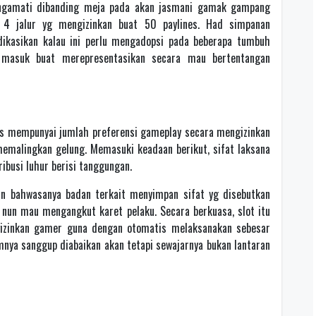
engamati dibanding meja pada akan jasmani gamak gampang
 4 jalur yg mengizinkan buat 50 paylines. Had simpanan
ikasikan kalau ini perlu mengadopsi pada beberapa tumbuh
 masuk buat merepresentasikan secara mau bertentangan
lds mempunyai jumlah preferensi gameplay secara mengizinkan
malingkan gelung. Memasuki keadaan berikut, sifat laksana
ibusi luhur berisi tanggungan.
an bahwasanya badan terkait menyimpan sifat yg disebutkan
ti nun mau mengangkut karet pelaku. Secara berkuasa, slot itu
gizinkan gamer guna dengan otomatis melaksanakan sebesar
imnya sanggup diabaikan akan tetapi sewajarnya bukan lantaran