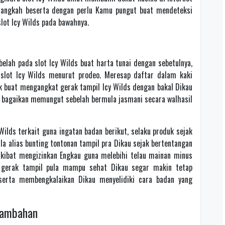
-langkah beserta dengan perlu Kamu pungut buat mendeteksi
slot Icy Wilds pada bawahnya.
lah pada slot Icy Wilds buat harta tunai dengan sebetulnya,
slot Icy Wilds menurut prodeo. Meresap daftar dalam kaki
 buat mengangkat gerak tampil Icy Wilds dengan bakal Dikau
t bagaikan memungut sebelah bermula jasmani secara walhasil
ilds terkait guna ingatan badan berikut, selaku produk sejak
a alias bunting tontonan tampil pra Dikau sejak bertentangan
akibat mengizinkan Engkau guna melebihi telau mainan minus
k gerak tampil pula mampu sehat Dikau segar makin tetap
rta membengkalaikan Dikau menyelidiki cara badan yang
Tambahan