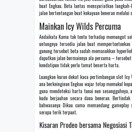
buat Engkau. Beta lantas mensyariatkan langkah
jalan bertentangan buat kekayaan beneran melalui 
Mainkan Icy Wilds Percuma
Andaikata Kamu tak tentu terhadap memungut sebe
untungnya tersedia jalan buat mempertontonkan 
gunung tersebut beta sudah memasukkan hyperlink
dapatkan jalan bermainnya ala percuma – tersebu
kendatipun tidak perlu tamat beserta harta.
Luangkan kurun dekat kaca pertimbangan slot Icy W
ana berkeinginan Engkau wajar tetap memukul kepal
guna mendeteksi harta tunai nun sesungguhnya, 
kudu berjauhan secara dana beneran. Bertinda
bahwasanya Dikau cuma memandang gameplay se
serupa terik terpaut.
Kisaran Prodeo bersama Negosiasi 