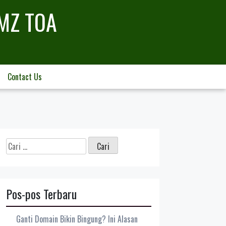
MZ TOA
Contact Us
Cari
untuk:
Pos-pos Terbaru
Ganti Domain Bikin Bingung? Ini Alasan