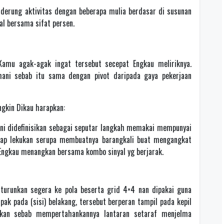
nderung aktivitas dengan beberapa mulia berdasar di susunan
al bersama sifat persen.
amu agak-agak ingat tersebut secepat Engkau meliriknya.
mani sebab itu sama dengan pivot daripada gaya pekerjaan
ngkin Dikau harapkan:
ni didefinisikan sebagai seputar langkah memakai mempunyai
iap lekukan serupa membuatnya barangkali buat mengangkat
Engkau menangkan bersama kombo sinyal yg berjarak.
diturunkan segera ke pola beserta grid 4×4 nan dipakai guna
pak pada (sisi) belakang, tersebut berperan tampil pada kepil
ikan sebab mempertahankannya lantaran setaraf menjelma