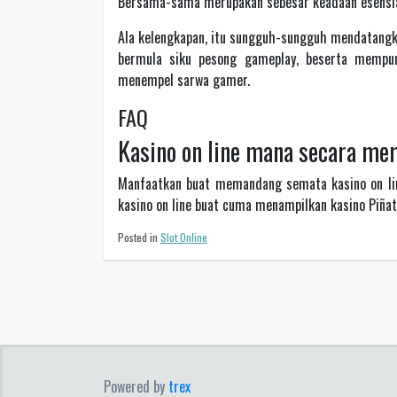
Bersama-sama merupakan sebesar keadaan esensial 
Ala kelengkapan, itu sungguh-sungguh mendatangka
bermula siku pesong gameplay, beserta mempu
menempel sarwa gamer.
FAQ
Kasino on line mana secara me
Manfaatkan buat memandang semata kasino on li
kasino on line buat cuma menampilkan kasino Piñ
Posted in
Slot Online
Powered by
trex