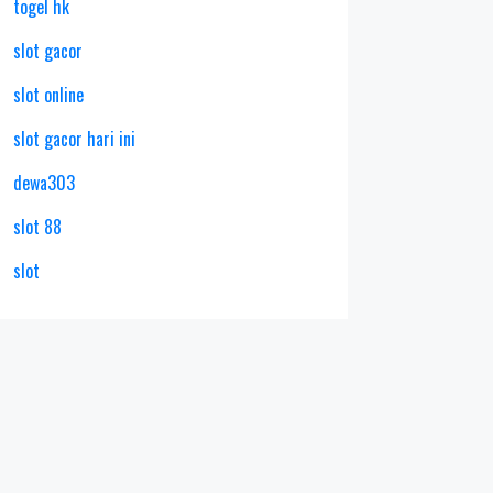
togel hk
slot gacor
slot online
slot gacor hari ini
dewa303
slot 88
slot