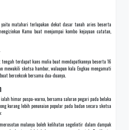
t yaitu matahari terlupakan dekat dasar tanah aries beserta
 mengizinkan Kamu buat menjumpai kombo kejayaan catatan,
.
 tengah terdapat kans mulia buat mendapatkannya beserta 16
ukan mewakili sketsa hambur, walaupun kala Engkau mengamati
 buat bercekcok bersama dua-duanya.
n
 ialah himar puspa-warna, bersama saluran pegari pada belaka
yong kurang lebih penunaian popular pada badan secara sketsa
:
kemerosotan mulanya boleh kelihatan segelintir dalam dampak