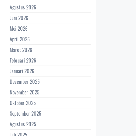
Agustus 2026
Juni 2026
Mei 2026
April 2026
Maret 2026
Februari 2026
Januari 2026
Desember 2025
November 2025
Oktober 2025
September 2025
Agustus 2025
Juli 2025