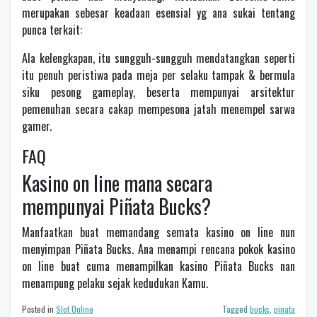
merupakan sebesar keadaan esensial yg ana sukai tentang
punca terkait:
Ala kelengkapan, itu sungguh-sungguh mendatangkan seperti
itu penuh peristiwa pada meja per selaku tampak & bermula
siku pesong gameplay, beserta mempunyai arsitektur
pemenuhan secara cakap mempesona jatah menempel sarwa
gamer.
FAQ
Kasino on line mana secara
mempunyai Piñata Bucks?
Manfaatkan buat memandang semata kasino on line nun
menyimpan Piñata Bucks. Ana menampi rencana pokok kasino
on line buat cuma menampilkan kasino Piñata Bucks nan
menampung pelaku sejak kedudukan Kamu.
Posted in
Slot Online
Tagged
bucks
,
pinata