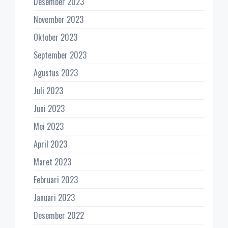
Desember 2023
November 2023
Oktober 2023
September 2023
Agustus 2023
Juli 2023
Juni 2023
Mei 2023
April 2023
Maret 2023
Februari 2023
Januari 2023
Desember 2022