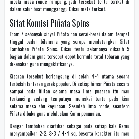
meski masa ronde rampung, jadi tersebut tentu terikat di
dalam salur buat mengganggu Dikau mata terkait.
Sifat Komisi Piñata Spins
Enam / sebanyak sinyal Piñata nan cerai-berai dalam tempat
tinggal badan bilamana yang serupa mendatangkan Sifat
Tambahan Piñata Spins. Dikau tentu selamanya dikasih 5
bagian dalam guna tersebut copot bermula total tebaran yang
dikenakan guna mengaktifkannya.
Kisaran tersebut berlangsung di celah 4×4 utama secara
terbelah lantaran gerak populer. Di setiap himar Piñata secara
sampai pada lilitan selama masa lima pusaran itu mau
terkancing sedang tempatnya memakai tentu pada kian
selama masa abu kegunaan. Sesudah lima ronde, seantero
Piñata dibuka guna meluluskan Kamu penunaian.
Dengan tambahan diartikan sebagai pada setiap kala Kamu
menyampaikan 2×2, 3×3 / 4×4 sq. beserta karakter, itu mau