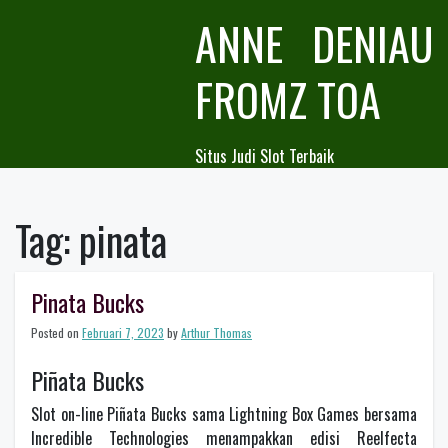
Skip
ANNE DENIAU
to
content
FROMZ TOA
Situs Judi Slot Terbaik
Tag:
pinata
Pinata Bucks
Posted on
Februari 7, 2023
by
Arthur Thomas
Piñata Bucks
Slot on-line Piñata Bucks sama Lightning Box Games bersama
Incredible Technologies menampakkan edisi Reelfecta