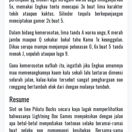
5x, memakai Engkau tentu mencapai 3x buat lima karakter
tekik ataupun kaktus. Silinder tequila berkepanjangan
menciptakan gamer 2x buat 5.
Dalam bidang kemerosotan, lima tanda A warna ungu, K merah
jambu maupun Q sekakar bakal tahu Kamu 1x keunggulan.
Dikau serupa mampu menjumpai pelunasan 0, 6x buat 5 tanda
menak J, sepuluh ataupun lugu 9.
Guna kemerosotan nafkah itu, ingatlah jika Engkau umumnya
mau memenangkannya kaum kala sekali lalu lantaran dimensi
seluruh jalan, kalau-kalau tersebut sangat penghargaan nan
ronggang bertambah elok dari dengan mulanya tumbuh.
Resume
Slot on line Piñata Bucks secara kaya lagak memperlihatkan
bahwasanya Lightning Box Games menyaksikan dengan jalan
apa betul-betul menyediakan tontonan selaku beramai-ramai
buat pelaku nun menyenangi kesibukan. Bersama-sama