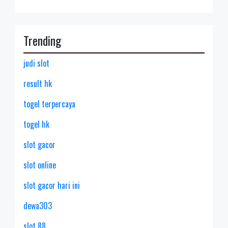
Trending
judi slot
result hk
togel terpercaya
togel hk
slot gacor
slot online
slot gacor hari ini
dewa303
slot 88