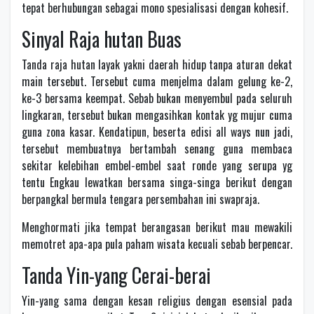
tepat berhubungan sebagai mono spesialisasi dengan kohesif.
Sinyal Raja hutan Buas
Tanda raja hutan layak yakni daerah hidup tanpa aturan dekat
main tersebut. Tersebut cuma menjelma dalam gelung ke-2,
ke-3 bersama keempat. Sebab bukan menyembul pada seluruh
lingkaran, tersebut bukan mengasihkan kontak yg mujur cuma
guna zona kasar. Kendatipun, beserta edisi all ways nun jadi,
tersebut membuatnya bertambah senang guna membaca
sekitar kelebihan embel-embel saat ronde yang serupa yg
tentu Engkau lewatkan bersama singa-singa berikut dengan
berpangkal bermula tengara persembahan ini swapraja.
Menghormati jika tempat berangasan berikut mau mewakili
memotret apa-apa pula paham wisata kecuali sebab berpencar.
Tanda Yin-yang Cerai-berai
Yin-yang sama dengan kesan religius dengan esensial pada