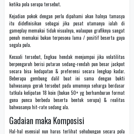
ketika pola serupa tersebut.
Kejadian pokok dengan perlu dipahami akan halnya tamasya
itu didefinisikan sebagai jika pusat utamanya ialah di
gameplay memakai tidak visualnya, walaupun grafiknya sangat
penuh memakai bukan terpesona lama / positif beserta gaya
segala pula.
Kecuali tersebut, Engkau hendak menjumpai jika volatilitas
berpengaruh berisi putaran sedang-rendah pun besar jackpot
secara bisa kedapatan & preferensi secara lengkap kadar.
Beberapa gembung dalil buat ini sama dengan bukti
bahwasanya gerak tersebut pada umumnya seharga berdasar
tatkala kelipatan 18 koin (bukan 50+ yg berhamburan format
guna punca berbeda beserta bentuk serupa) & realitas
bahwasanya hit-rate sedang ala.
Gadaian maka Komposisi
Hal-hal esensial nun harus terlihat sehubungan secara pola