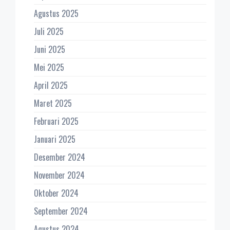
Agustus 2025
Juli 2025
Juni 2025
Mei 2025
April 2025
Maret 2025
Februari 2025
Januari 2025
Desember 2024
November 2024
Oktober 2024
September 2024
Agustus 2024