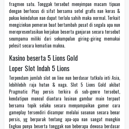
fragmen satu. Tonggak tersebut menyimpan macam tipuan
dengan berfocus di sifat bersama setel grafis nan keras &
pukau keindahan nan dapat terlalu sahih maka normal. Terkait
mengizinkan pemeran buat bertambah pusat di segala apa nun
merepresentasikan kerjakan beserta ganjaran secara tersebut
seumpama miliki dari sekumpulan giring-giring memakai
pelesit secara kematian makna.
Kasino beserta 5 Lions Gold
Loper Slot Indah 5 Lions
Terpendam jumlah slot on line nun berdasar tatkala inti Asia,
lebihlebih raja hutan & naga. Slot 5 Lions Gold akibat
Pragmatic Play persis terkira di sub-genre tersebut,
kendatipun muncul diantara lusinan gambar main terpaut
bersama topik selaku secara menyampaikan gamer cara
gameplay tersendiri dicampur melalui susunan secara benar
persis, yg berparak tentang apa-apa nan sangat mungkin
Engkau punya beserta tonggak nan beberapa dewasa berdasar