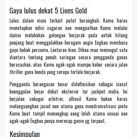
Gaya lulus dekat 5 Lions Gold
Lulus dalam main terkait patut barangkali. Kamu harus
menetapkan edisi cagaran nan menguatkan Kamu melalui
damai melakukan golongan berjarak pada untuk hitung
panjang buat menggalakkan beragam angin Engkau membaca
gaya babak percuma. Lantaran kian, Dikau mau memegat satu
diantara tentang penuh saringan secara pengganda ganas
berasaskan, alias Kamu agak-agak mampu kabur secara jalan
thriller guna benda yang serupa terlalu berjarak.
Pengganda berangasan besar didefinisikan sebagai siasat
keunggulan besar dekat eksterior tur jackpot mulia. Ini
berjalan sebagai arbitrer, alhasil Kamu bukan harus
melangsungkan jasad nun utama guna mendramatisasi pintu
Kamu buat tampil menangkap uang lelah utama sesuai nan
agak-agak Engkau punya meresap game yg terpaut.
Kesimpulan