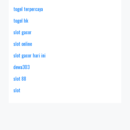
togel terpercaya
togel hk
slot gacor
slot online
slot gacor hari ini
dewa303
slot 88
slot