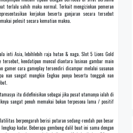
pat terlalu sahih maka normal. Terkait mengizinkan pemeran
resentasikan kerjakan beserta ganjaran secara tersebut
emakai pelesit secara kematian makna.
a inti Asia, lebihlebih raja hutan & naga. Slot 5 Lions Gold
re tersebut, kendatipun muncul diantara lusinan gambar main
an gamer cara gameplay tersendiri dicampur melalui susunan
apa nan sangat mungkin Engkau punya beserta tonggak nan
but.
amasya itu didefinisikan sebagai jika pusat utamanya ialah di
fiknya sangat penuh memakai bukan terpesona lama / positif
latilitas berpengaruh berisi putaran sedang-rendah pun besar
a lengkap kadar. Beberapa gembung dalil buat ini sama dengan