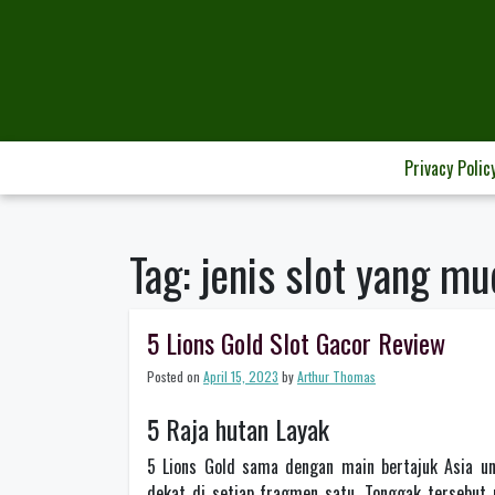
Skip
to
content
Privacy Polic
Tag:
jenis slot yang m
5 Lions Gold Slot Gacor Review
Posted on
April 15, 2023
by
Arthur Thomas
5 Raja hutan Layak
5 Lions Gold sama dengan main bertajuk Asia un
dekat di setiap fragmen satu. Tonggak tersebut