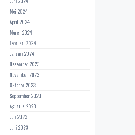
Juni 2024
Mei 2024
April 2024
Maret 2024
Februari 2024
Januari 2024
Desember 2023
November 2023
Oktober 2023
September 2023
Agustus 2023
Juli 2023
Juni 2023