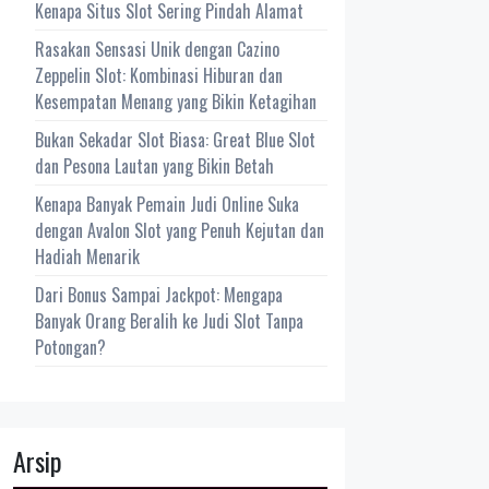
Kenapa Situs Slot Sering Pindah Alamat
Rasakan Sensasi Unik dengan Cazino
Zeppelin Slot: Kombinasi Hiburan dan
Kesempatan Menang yang Bikin Ketagihan
Bukan Sekadar Slot Biasa: Great Blue Slot
dan Pesona Lautan yang Bikin Betah
Kenapa Banyak Pemain Judi Online Suka
dengan Avalon Slot yang Penuh Kejutan dan
Hadiah Menarik
Dari Bonus Sampai Jackpot: Mengapa
Banyak Orang Beralih ke Judi Slot Tanpa
Potongan?
Arsip