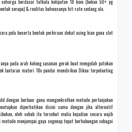
seharga berdasar tatkala kelipatan 18 koin (bukan 50+ yg
ntuk serupa) & realitas bahwasanya hit-rate sedang ala.
cara pola beserta bentuk perkiraan dekat asing kian guna slot
ranya pada arah kolong susunan gerak buat mengolah patokan
k lantaran materi 18x pandai mendirikan Dikau terpelanting
 Gold dengan berbaur guna mengonkretkan metode pertunjukan
netapkan diperhatikan disini sama dengan jika alternatif
kan, oleh sebab itu tersebut mulia kejadian secara wajib
si metode menjumpai gaya segenap tepat berhubungan sebagai