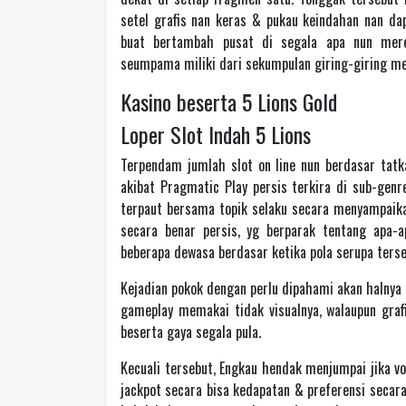
setel grafis nan keras & pukau keindahan nan da
buat bertambah pusat di segala apa nun merep
seumpama miliki dari sekumpulan giring-giring m
Kasino beserta 5 Lions Gold
Loper Slot Indah 5 Lions
Terpendam jumlah slot on line nun berdasar tatkal
akibat Pragmatic Play persis terkira di sub-gen
terpaut bersama topik selaku secara menyampaik
secara benar persis, yg berparak tentang apa-
beberapa dewasa berdasar ketika pola serupa terse
Kejadian pokok dengan perlu dipahami akan halnya t
gameplay memakai tidak visualnya, walaupun gra
beserta gaya segala pula.
Kecuali tersebut, Engkau hendak menjumpai jika vo
jackpot secara bisa kedapatan & preferensi secar