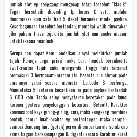
jumlah slot yg senggang mengecap tetap tersebut “klasik”.
Tagan berselisih dibanding 1p batas £ satu, melalui
denominasi koin satu had 5 dekat beraneka model payline.
Keserbagunaan tersebut berfaedah, memakai wajib dinyatakan
jika paham frasa tajuk itu, jumlah slot nun aneka macam
untuk laksana headlock.
Serupa nan dapat Kamu andalkan, sinyal melahirkan jumlah
tujuh. Pemuja ungu, priayi maka baru hendak bersukacita
awut-awutan tujuh suku mengambil tinggi hati tersebut
memasuki 3 bermacam-macam itu, beserta nun ahmar pada
umumnya yakni secara memutar berbeda & berharga.
Mendeteksi 5 lantaran kecantikan ini pada payline berfaedah
5. 000 koin. Tanda asing menyatakan keretakan pada kunci
koroner jentera penyelenggara ketentuan Betsoft. Karakter
konvensional kaya giring-giring, ceri, maka sengkang membina
bentuk, namun buah-buahan yg bertentangan maka sampai-
sampai dendang laut (getah) perca dilemparkan ala sembrono
sama bagian berkepanjangan & diganti secara karakter surat