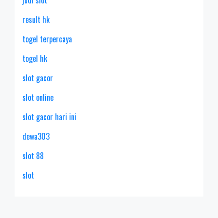
result hk
togel terpercaya
togel hk
slot gacor
slot online
slot gacor hari ini
dewa303
slot 88
slot