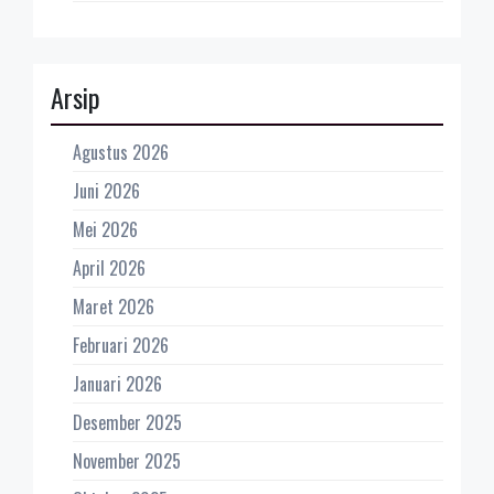
Arsip
Agustus 2026
Juni 2026
Mei 2026
April 2026
Maret 2026
Februari 2026
Januari 2026
Desember 2025
November 2025